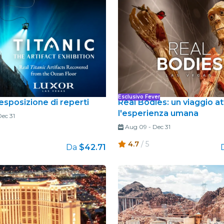
Ristoranti
Cinema
Esclusivo Fever
l’esposizione di reperti
Real Bodies: un viaggio a
l'esperienza umana
ec 31
Aug 09
-
Dec 31
4.7
/ 5
Da
$42.71