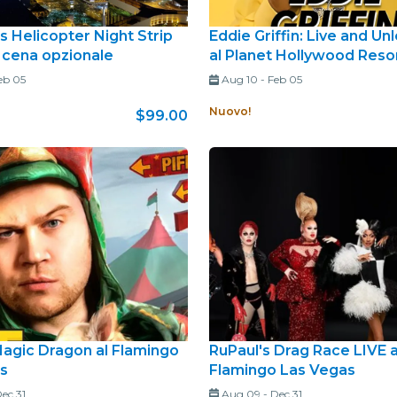
s Helicopter Night Strip
Eddie Griffin: Live and U
 cena opzionale
al Planet Hollywood Reso
eb 05
Aug 10
-
Feb 05
Nuovo!
$99.00
Magic Dragon al Flamingo
RuPaul's Drag Race LIVE a
s
Flamingo Las Vegas
ec 31
Aug 09
-
Dec 31