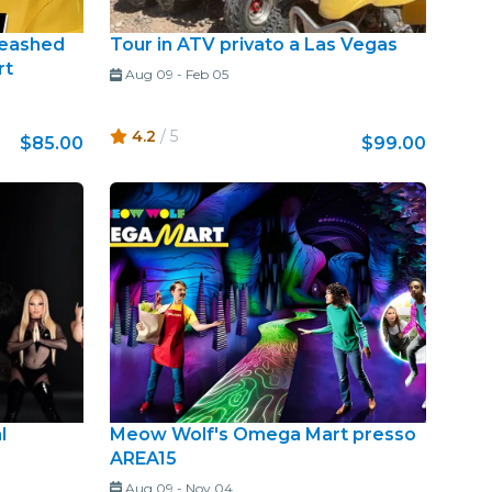
nleashed
Tour in ATV privato a Las Vegas
rt
Aug 09
-
Feb 05
4.2
/ 5
$85.00
$99.00
l
Meow Wolf's Omega Mart presso
AREA15
Aug 09
-
Nov 04