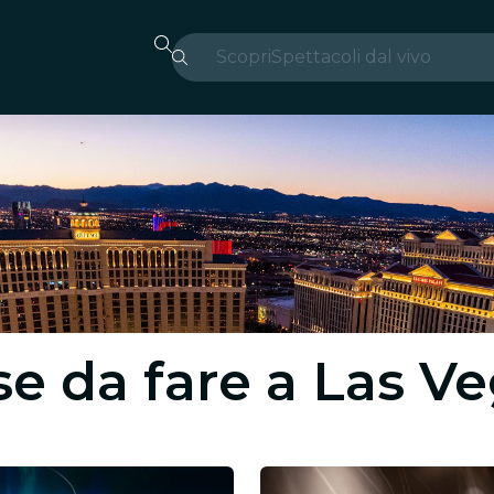
Scopri
Spettacoli dal vivo
Madrid
Candlelight
Londra
Esperienze e città
San Paolo
Mostre
se da fare a Las 
Seoul
Tour città
Concerti