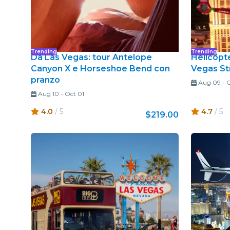
Trending
Trending
Da Las Vegas: tour Antelope
Helicopte
Canyon X e Horseshoe Bend con
Vegas St
pranzo
Aug 09
-
O
Aug 10
-
Oct 01
4.0
/ 5
4.7
/ 5
$219.00