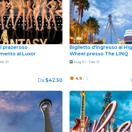
il prazeroso
Biglietto d'ingresso al Hig
imento al Luxor
Wheel presso The LINQ
ec 31
Aug 10
-
Dec 31
4.9
/ 5
Da
$42.50