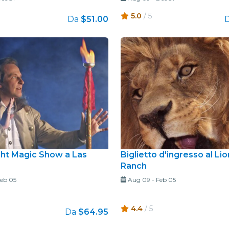
5.0
/ 5
Da
$51.00
ght Magic Show a Las
Biglietto d'ingresso al Li
Ranch
eb 05
Aug 09
-
Feb 05
4.4
/ 5
Da
$64.95