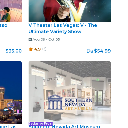
sso
V Theater Las Vegas: V - The
Ultimate Variety Show
Aug 09
-
Oct 05
4.9
/ 5
$35.00
Da
$54.99
Esclusivo Fever
nce Las
Southern Nevada Art Museum