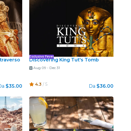
Esclusivo Fever
ttraverso
Discovering King Tut's Tomb
Aug 09
-
Dec 31
4.3
/ 5
Da
$35.00
Da
$36.00