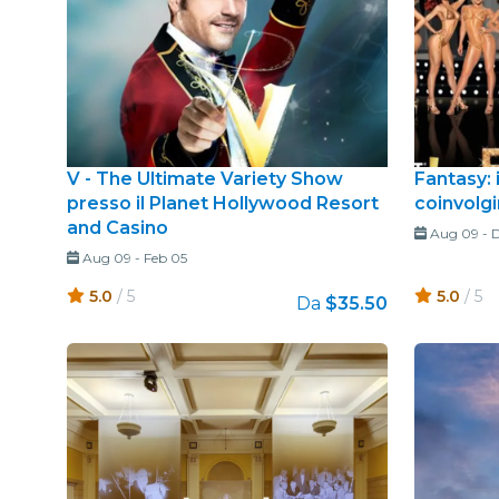
V - The Ultimate Variety Show
Fantasy: 
presso il Planet Hollywood Resort
coinvolg
and Casino
Aug 09
-
D
Aug 09
-
Feb 05
5.0
/ 5
5.0
/ 5
Da
$35.50