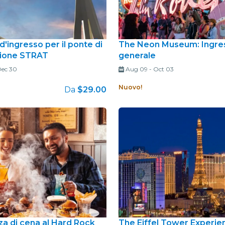
 d'ingresso per il ponte di
The Neon Museum: Ingre
zione STRAT
generale
ec 30
Aug 09
-
Oct 03
Nuovo!
Da
$29.00
za di cena al Hard Rock
The Eiffel Tower Experie