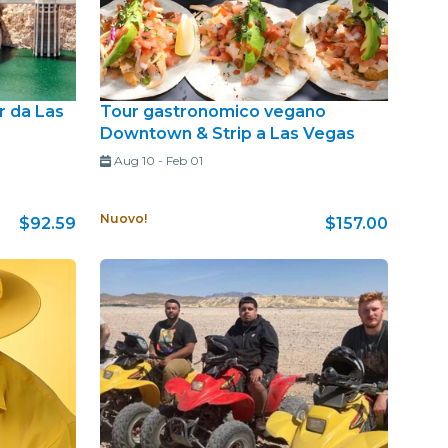
 da Las
Tour gastronomico vegano
Downtown & Strip a Las Vegas
Aug 10
-
Feb 01
Nuovo!
$92.59
$157.00