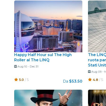
Happy Half Hour sul The High
The LINQ 
Roller al The LINQ
ruota pan
Stati Unit
Aug 10
-
Dec 31
Aug 09
-
N
5.0
/ 5
4.8
/ 5
Da
$53.50