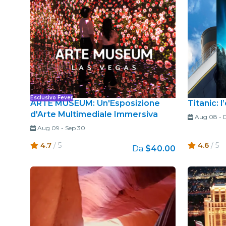
Esclusivo Fever
ARTE MUSEUM: Un'Esposizione
Titanic: 
d'Arte Multimediale Immersiva
Aug 08
-
D
Aug 09
-
Sep 30
4.7
/ 5
4.6
/ 5
Da
$40.00