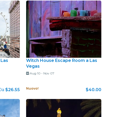
u Las
Witch House Escape Room a Las
Vegas
Aug 10
-
Nov 07
Nuovo!
Da
$26.55
$40.00