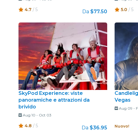
4.7
/ 5
5.0
/ 5
Da
$77.50
SkyPod Experience: viste
Candleli
panoramiche e attrazioni da
Vegas
brivido
Aug 09
-
F
Aug 10
-
Oct 03
4.8
/ 5
Nuovo!
Da
$36.95