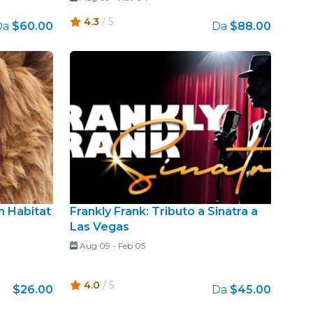
4.3
/ 5
Da
$60.00
Da
$88.00
on Habitat
Frankly Frank: Tributo a Sinatra a
Las Vegas
Aug 09
-
Feb 05
4.0
/ 5
$26.00
Da
$45.00