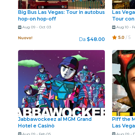
Big Bus Las Vegas: Tour in autobus
Las Vega
hop-on hop-off
Tour con
Aug 09
-
Oct 03
Aug 10
-
F
5.0
/ 5
Nuovo!
Da
$48.00
Jabbawockeez al MGM Grand
Piff the 
Hotel e Casinò
Las Vega
Aug 09
-
Feb 05
Aug 09
-
D