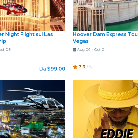
r Night Flight sul Las
Hoover Dam Express Tour
rip
Vegas
ct 06
Aug 09
-
Oct 04
3.3
/ 5
Da
$99.00