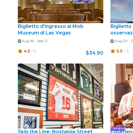
Biglietto d'ingresso al Mob
Biglietto
Museum di Las Vegas
osserva
Aug 18
-
Sep 21
Aug 09
-
D
4.5
/ 5
5.0
/ 5
$34.90
Trending
Skip the Line: Nostalgia Street
Esperien