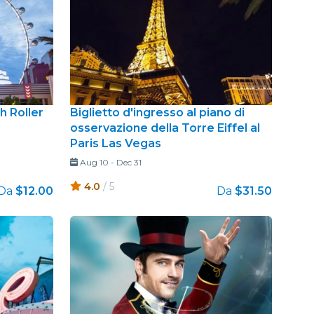
h Roller
Biglietto d'ingresso al piano di
osservazione della Torre Eiffel al
Paris Las Vegas
Aug 10
-
Dec 31
4.0
/ 5
Da
$12.00
Da
$31.50