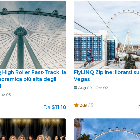
High Roller Fast-Track: la
FlyLINQ Zipline: librarsi s
oramica più alta degli
Vegas
i
Aug 09
-
Oct 02
ov 05
3.8
/ 5
Da
$11.10