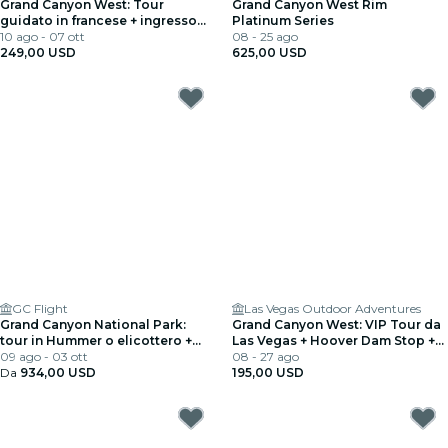
Grand Canyon West: Tour
Grand Canyon West Rim
guidato in francese + ingresso
Platinum Series
Skywalk
10 ago - 07 ott
08 - 25 ago
249,00 USD
625,00 USD
GC Flight
Las Vegas Outdoor Adventures
Grand Canyon National Park:
Grand Canyon West: VIP Tour da
tour in Hummer o elicottero +
Las Vegas + Hoover Dam Stop +
volo da Boulder City
09 ago - 03 ott
Optional Skywalk
08 - 27 ago
Da
934,00 USD
195,00 USD