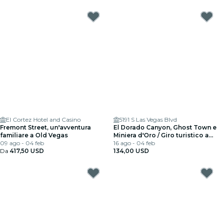
El Cortez Hotel and Casino
5191 S Las Vegas Blvd
Fremont Street, un'avventura
El Dorado Canyon, Ghost Town e
familiare a Old Vegas
Miniera d'Oro / Giro turistico a
09 ago - 04 feb
piedi
16 ago - 04 feb
Da
417,50 USD
134,00 USD