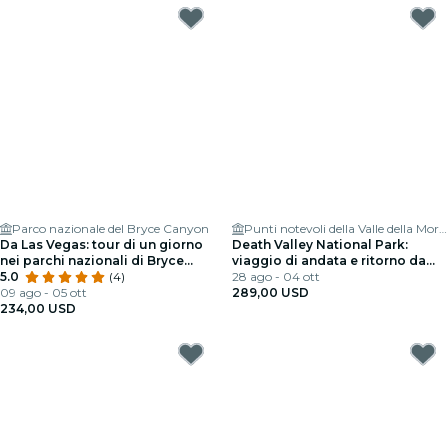
Parco nazionale del Bryce Canyon
Punti notevoli della Valle della Morte
Da Las Vegas: tour di un giorno
Death Valley National Park:
nei parchi nazionali di Bryce
viaggio di andata e ritorno da
Canyon e Zion con pranzo
5.0
(4)
Las Vegas
28 ago - 04 ott
09 ago - 05 ott
289,00 USD
234,00 USD