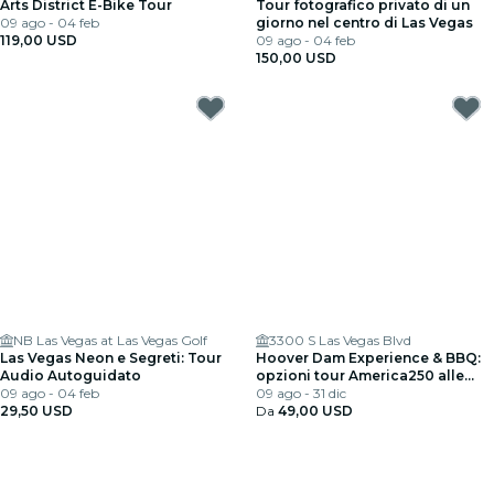
Arts District E-Bike Tour
Tour fotografico privato di un
09 ago - 04 feb
giorno nel centro di Las Vegas
119,00 USD
09 ago - 04 feb
150,00 USD
NB Las Vegas at Las Vegas Golf
3300 S Las Vegas Blvd
Las Vegas Neon e Segreti: Tour
Hoover Dam Experience & BBQ:
Audio Autoguidato
opzioni tour America250 alle
09 ago - 04 feb
8:00 o 18:00
09 ago - 31 dic
29,50 USD
Da
49,00 USD