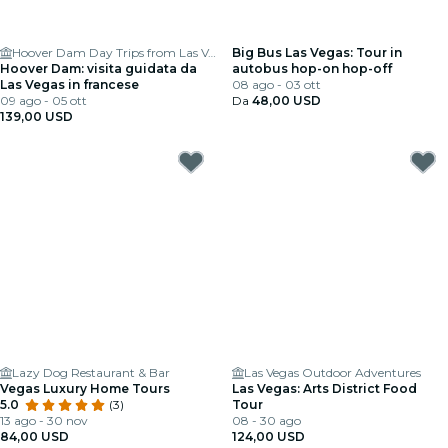
Hoover Dam Day Trips from Las Vegas
Big Bus Las Vegas: Tour in
Hoover Dam: visita guidata da
autobus hop-on hop-off
Las Vegas in francese
08 ago - 03 ott
09 ago - 05 ott
Da
48,00 USD
139,00 USD
Lazy Dog Restaurant & Bar
Las Vegas Outdoor Adventures
Vegas Luxury Home Tours
Las Vegas: Arts District Food
5.0
(3)
Tour
13 ago - 30 nov
08 - 30 ago
84,00 USD
124,00 USD