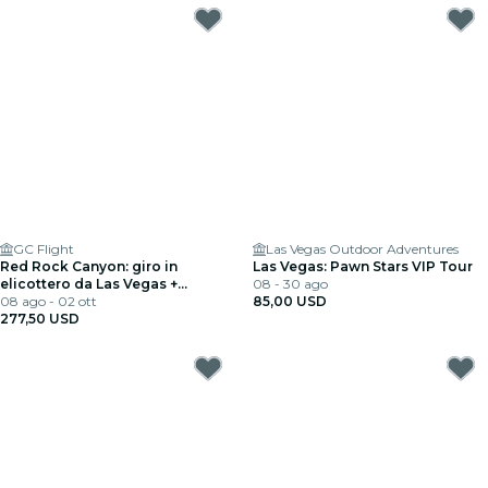
GC Flight
Las Vegas Outdoor Adventures
Red Rock Canyon: giro in
Las Vegas: Pawn Stars VIP Tour
elicottero da Las Vegas +
08 - 30 ago
atterraggio privato
08 ago - 02 ott
85,00 USD
277,50 USD