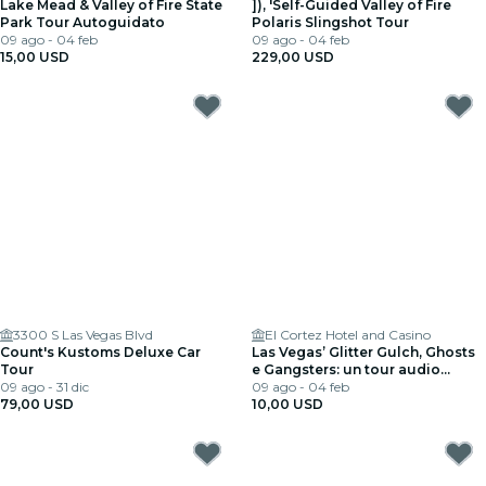
Lake Mead & Valley of Fire State
]), 'Self-Guided Valley of Fire
Park Tour Autoguidato
Polaris Slingshot Tour
09 ago - 04 feb
09 ago - 04 feb
15,00 USD
229,00 USD
3300 S Las Vegas Blvd
El Cortez Hotel and Casino
Count's Kustoms Deluxe Car
Las Vegas’ Glitter Gulch, Ghosts
Tour
e Gangsters: un tour audio
09 ago - 31 dic
autoguidato
09 ago - 04 feb
79,00 USD
10,00 USD