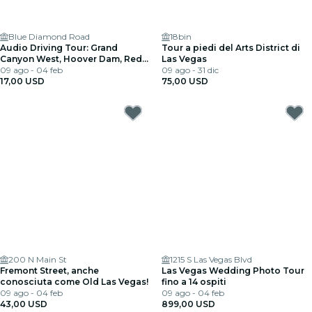
Blue Diamond Road
18bin
Audio Driving Tour: Grand
Tour a piedi del Arts District di
Canyon West, Hoover Dam, Red
Las Vegas
Rock Canyon
09 ago - 04 feb
09 ago - 31 dic
17,00 USD
75,00 USD
200 N Main St
1215 S Las Vegas Blvd
Fremont Street, anche
Las Vegas Wedding Photo Tour
conosciuta come Old Las Vegas!
fino a 14 ospiti
09 ago - 04 feb
09 ago - 04 feb
43,00 USD
899,00 USD