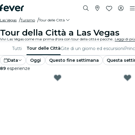
Las Vegas
Turismo
Tour delle Città
Tour della Città a Las Vegas
Vivi Las Vegas come mai prima d'ora con tour della città e pacchetti turistici. Mentre esplori i famosi luoghi di interesse, le gemme nascoste e i luoghi tipici di Las Vegas, scoprirai le storie che danno vita alla città.
Leggi di più
Tour delle Città
Tutti
Gite di un giorno ed escursioni
Princ
Data
Oggi
Questo fine settimana
Questa sett
89
esperienze