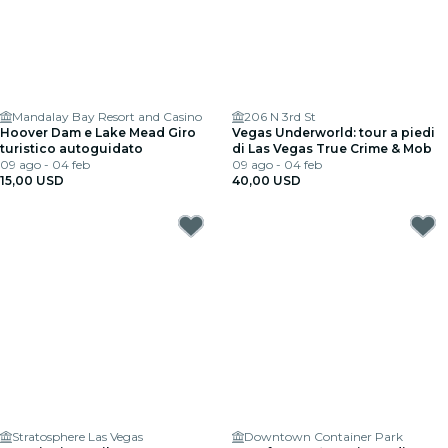
Mandalay Bay Resort and Casino
206 N 3rd St
Hoover Dam e Lake Mead Giro
Vegas Underworld: tour a piedi
turistico autoguidato
di Las Vegas True Crime & Mob
09 ago - 04 feb
09 ago - 04 feb
15,00 USD
40,00 USD
Stratosphere Las Vegas
Downtown Container Park