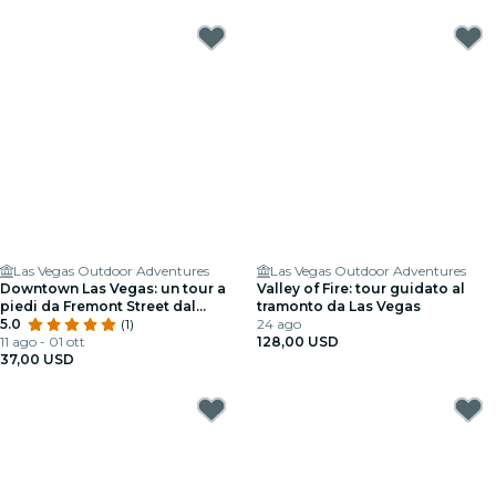
Las Vegas Outdoor Adventures
Las Vegas Outdoor Adventures
Downtown Las Vegas: un tour a
Valley of Fire: tour guidato al
piedi da Fremont Street dal
tramonto da Las Vegas
passato al presente
5.0
(1)
24 ago
11 ago - 01 ott
128,00 USD
37,00 USD