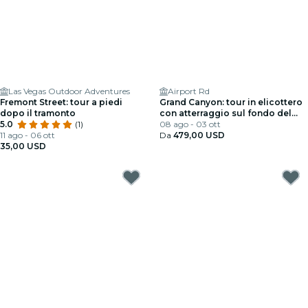
Las Vegas Outdoor Adventures
Airport Rd
Fremont Street: tour a piedi
Grand Canyon: tour in elicottero
dopo il tramonto
con atterraggio sul fondo del
5.0
(1)
canyon + Champagne
08 ago - 03 ott
11 ago - 06 ott
Da
479,00 USD
35,00 USD