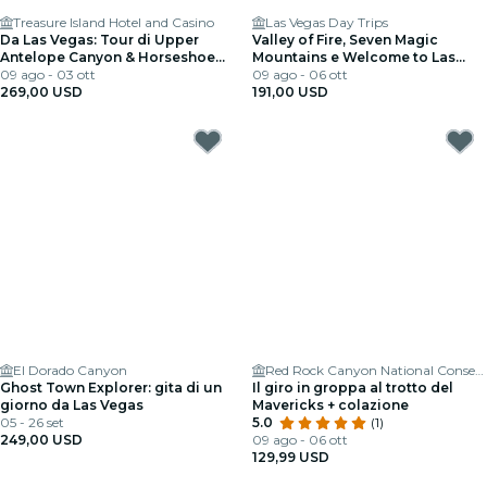
Treasure Island Hotel and Casino
Las Vegas Day Trips
Da Las Vegas: Tour di Upper
Valley of Fire, Seven Magic
Antelope Canyon & Horseshoe
Mountains e Welcome to Las
Bend con pranzo
09 ago - 03 ott
Vegas Sign: tour guidato
09 ago - 06 ott
269,00 USD
191,00 USD
El Dorado Canyon
Red Rock Canyon National Conservation Area
Ghost Town Explorer: gita di un
Il giro in groppa al trotto del
giorno da Las Vegas
Mavericks + colazione
05 - 26 set
5.0
(1)
249,00 USD
09 ago - 06 ott
129,99 USD