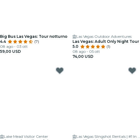
Big Bus Las Vegas: Tour notturno
Las Vegas Outdoor Adventures
4.4
(7)
Las Vegas: Adult Only Night Tour
08 ago - 03 ott
5.0
(1)
59,00 USD
08 ago - 05 ott
74,00 USD
Lake Mead Visitor Center
Las Vegas Slingshot Rentals | #1 In Vegas For Slingshot and Ryker Rentals