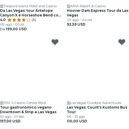
Treasure Island Hotel and Casino
ARIA Resort & Casino
Da Las Vegas: tour Antelope
Hoover Dam Express Tour da Las
Canyon X e Horseshoe Bend con
Vegas
pranzo
4.0
(3)
09 ago - 04 ott
09 ago - 01 ott
92,59 USD
Da
199,00 USD
1130 S Casino Center Blvd
Las Vegas Outdoor Adventures
Tour gastronomico vegano
Las Vegas: Count’s Kustoms Bus
Downtown & Strip a Las Vegas
Tour
10 ago - 01 feb
09 - 31 ago
157,00 USD
110,00 USD