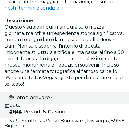
o cambiati. Per maggiori informazioni, consulta
i
nostri termini e condizioni
Descrizione
Questo viaggio in pullman dura solo mezza
giornata, ma offre un'esperienza storica significativa,
con un tour guidato da un esperto della Hoover
Dam. Non solo scoprirai l'interno di questa
imponente struttura artificiale, ma passerai fino a 90
minuti fuori dalla diga, con accesso al visitor center,
museo, monumenti e negozio di souvenir. Incluso
anche una fermata fotografica al famoso cartello
'Welcome to Las Vegas', giusto per dimostrare che ci
sei stato!
Scegli
Come arrivare?
data
ARIA Resort & Casino
e ora
3730 South Las Vegas Boulevard, Las Vegas, 89158
Biglietto