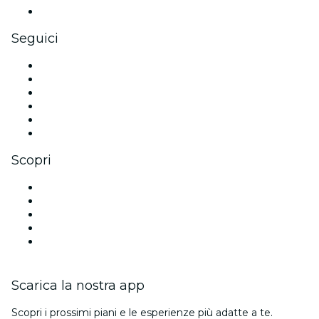
Gift card e voucher aziendali
Seguici
Facebook
X (Twitter)
Instagram
TikTok
LinkedIn
Youtube
Scopri
Luoghi a Las Vegas
Oggi
Domani
Questa settimana
Questo fine settimana
Scarica la nostra app
Scopri i prossimi piani e le esperienze più adatte a te.