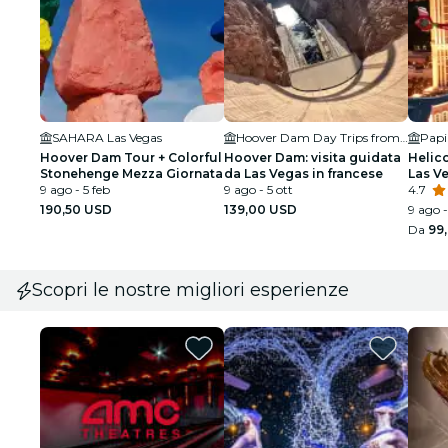
SAHARA Las Vegas
Hoover Dam Day Trips from Las Vegas
Papi
Hoover Dam Tour + Colorful
Hoover Dam: visita guidata
Helico
Stonehenge Mezza Giornata
da Las Vegas in francese
Las Ve
9 ago - 5 feb
9 ago - 5 ott
4.7
190,50 USD
139,00 USD
9 ago -
Da
99
Scopri le nostre migliori esperienze