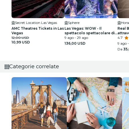
Secret Location Las Vegas
Sphere
Hors
AMC Theatres Tickets in Las
Las Vegas: WOW - Il
Real 
Vegas
spettacolo spettacolare di
attrav
12,00 USD
Vegas
9 ago - 29 ago
uman
4.7
10,99 USD
136,00 USD
9 ago -
Da
35
Categorie correlate