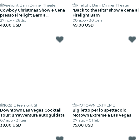
Firelight Barn Dinner Theater
Firelight Barn Dinner Theater
Cowboy Christmas Show e Cena
"Back to the Hits" show e cena al
presso Firelight Barn a
Firelight Barn
Henderson NV
27 nov - 26 dic
08 ago - 30 gen
49,00 USD
49,00 USD
1028 E Fremont St
MOTOWN EXTREME
Downtown Las Vegas Cocktail
Biglietto per lo spettacolo
Tour: un'avventura autoguidata
Motown Extreme a Las Vegas
07 ago - 31 gen
07 ago - 01 feb
39,00 USD
75,00 USD