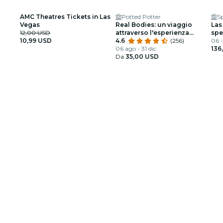
AMC Theatres Tickets in Las
Potted Potter
S
Vegas
Real Bodies: un viaggio
Las
12,00 USD
attraverso l'esperienza
spe
10,99 USD
umana
4.6
(256)
Veg
06 -
06 ago - 31 dic
136
Da
35,00 USD