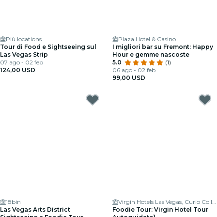
Più locations
Plaza Hotel & Casino
Tour di Food e Sightseeing sul
I migliori bar su Fremont: Happy
Las Vegas Strip
Hour e gemme nascoste
07 ago - 02 feb
5.0
(1)
124,00 USD
06 ago - 02 feb
99,00 USD
18bin
Virgin Hotels Las Vegas, Curio Collection by Hilton
Las Vegas Arts District
Foodie Tour: Virgin Hotel Tour