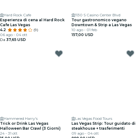
Hard Rock Cafe
1130 S Casino Center Blvd
Esperienza di cena al Hard Rock
Tour gastronomico vegano
Cafe Las Vegas
Downtown & Strip a Las Vegas
4.2
(9)
10 ago - 01 feb
06 ago - 04 ott
157,00 USD
Da
37,65 USD
Hammered Harry's
Las Vegas Food Tours
Trick or Drink Las Vegas
Las Vegas Strip: Tour guidato di
Halloween Bar Crawl (3 Giorni)
steakhouse + trasferimenti
24 - 31 ott
09 ago - 04 ott