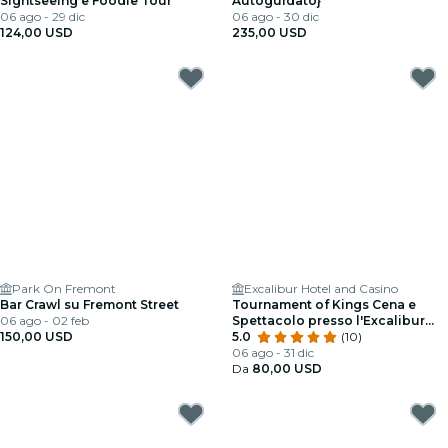
Sightseeing e Foodie Tour
Autoguidato}
06 ago - 29 dic
06 ago - 30 dic
124,00 USD
235,00 USD
Park On Fremont
Excalibur Hotel and Casino
Bar Crawl su Fremont Street
Tournament of Kings Cena e
06 ago - 02 feb
Spettacolo presso l'Excalibur
150,00 USD
Hotel e Casinò
5.0
(10)
06 ago - 31 dic
Da
80,00 USD