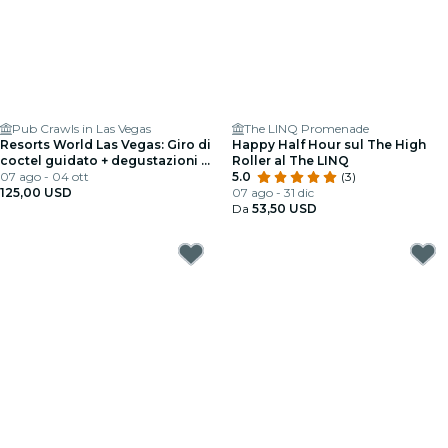
Pub Crawls in Las Vegas
The LINQ Promenade
Resorts World Las Vegas: Giro di
Happy Half Hour sul The High
coctel guidato + degustazioni di
Roller al The LINQ
cibo
07 ago - 04 ott
5.0
(3)
125,00 USD
07 ago - 31 dic
Da
53,50 USD