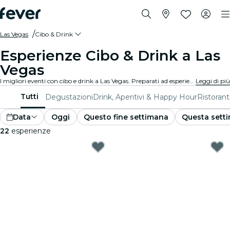
Las Vegas
Cibo & Drink
Esperienze Cibo & Drink a Las
Vegas
I migliori eventi con cibo e drink a Las Vegas. Preparati ad esperienze gourmet irresistibili che soddisfano tutti i gusti.
Leggi di più
Tutti
Degustazioni
Drink, Aperitivi & Happy Hour
Ristorant
Data
Oggi
Questo fine settimana
Questa sett
22
esperienze