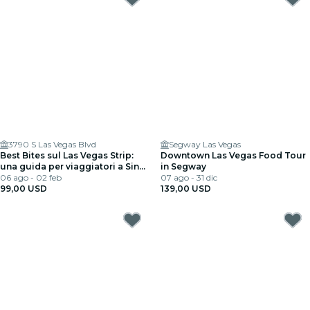
3790 S Las Vegas Blvd
Segway Las Vegas
Best Bites sul Las Vegas Strip:
Downtown Las Vegas Food Tour
una guida per viaggiatori a Sin
in Segway
City
06 ago - 02 feb
07 ago - 31 dic
99,00 USD
139,00 USD