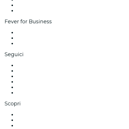
Programma Ambassador e Influencer
Brand partnership
Fever for Business
Eventi privati e biglietti di gruppo
Benefit aziendali
Gift card e voucher aziendali
Seguici
Facebook
X (Twitter)
Instagram
TikTok
LinkedIn
Youtube
Scopri
Luoghi a Las Vegas
Oggi
Domani