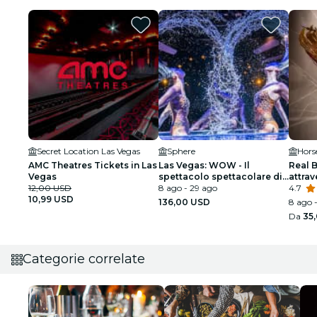
Secret Location Las Vegas
Sphere
Hors
AMC Theatres Tickets in Las
Las Vegas: WOW - Il
Real 
Vegas
spettacolo spettacolare di
attrav
12,00 USD
Vegas
8 ago - 29 ago
uman
4.7
10,99 USD
136,00 USD
8 ago -
Da
35
Categorie correlate