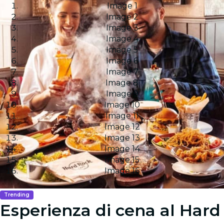
Image 1
Image 2
Image 3
Image 4
Image 5
Image 6
Image 7
Image 8
Image 9
Image 10
Image 11
Image 12
Image 13
Image 14
Image 15
Image 16
Trending
Esperienza di cena al Hard