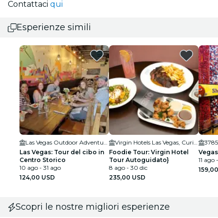
Contattaci
qui
Esperienze simili
Las Vegas Outdoor Adventures
Virgin Hotels Las Vegas, Curio Collection by Hilton
3785
Las Vegas: Tour del cibo in
Foodie Tour: Virgin Hotel
Vegas
Centro Storico
Tour Autoguidato}
11 ago 
10 ago - 31 ago
8 ago - 30 dic
159,0
124,00 USD
235,00 USD
Scopri le nostre migliori esperienze