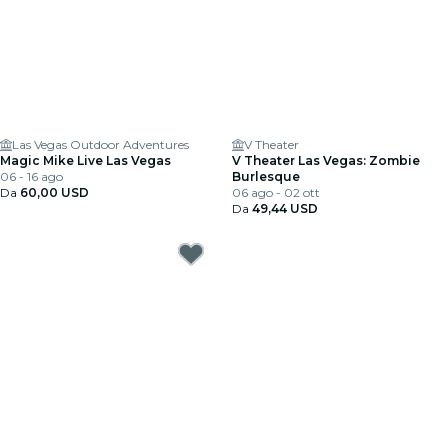
Las Vegas Outdoor Adventures
V Theater
Magic Mike Live Las Vegas
V Theater Las Vegas: Zombie
06 - 16 ago
Burlesque
Da
60,00 USD
06 ago - 02 ott
Da
49,44 USD