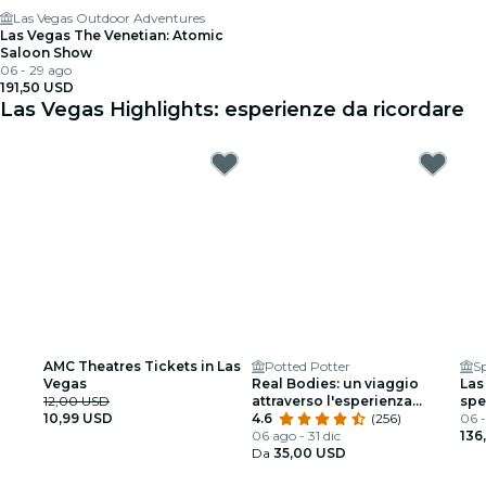
Las Vegas Outdoor Adventures
Las Vegas The Venetian: Atomic
Saloon Show
06 - 29 ago
191,50 USD
Las Vegas Highlights: esperienze da ricordare
AMC Theatres Tickets in Las
Potted Potter
S
Vegas
Real Bodies: un viaggio
Las
12,00 USD
attraverso l'esperienza
spe
10,99 USD
umana
4.6
(256)
Veg
06 -
06 ago - 31 dic
136
Da
35,00 USD