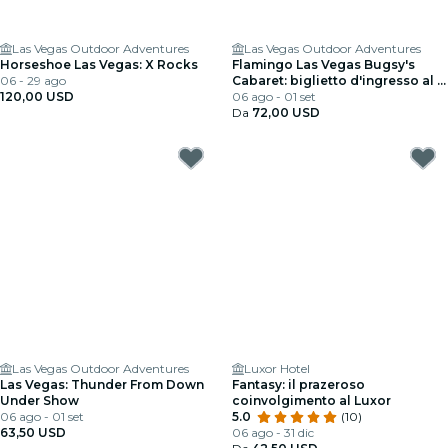
Las Vegas Outdoor Adventures
Las Vegas Outdoor Adventures
Horseshoe Las Vegas: X Rocks
Flamingo Las Vegas Bugsy's
06 - 29 ago
Cabaret: biglietto d'ingresso al X
120,00 USD
Burlesque Show
06 ago - 01 set
Da
72,00 USD
Las Vegas Outdoor Adventures
Luxor Hotel
Las Vegas: Thunder From Down
Fantasy: il prazeroso
Under Show
coinvolgimento al Luxor
06 ago - 01 set
5.0
(10)
63,50 USD
06 ago - 31 dic