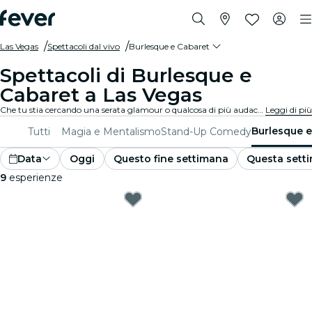
Las Vegas
Spettacoli dal vivo
Burlesque e Cabaret
Spettacoli di Burlesque e
Cabaret a Las Vegas
Che tu stia cercando una serata glamour o qualcosa di più audace, scopri dai burlesque tradizionali agli spettacoli di cabaret contemporanei a Las Vegas, e goditi un'esperienza unica e divertente.
Leggi di più
Burlesque e
Tutti
Magia e Mentalismo
Stand-Up Comedy
Data
Oggi
Questo fine settimana
Questa sett
9
esperienze