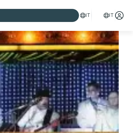
IT
IT