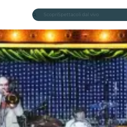
Scopri
Spettacoli dal vivo
Madrid
Candlelight
Londra
Esperienze e città
San Paolo
Mostre
Seoul
Tour città
Concerti