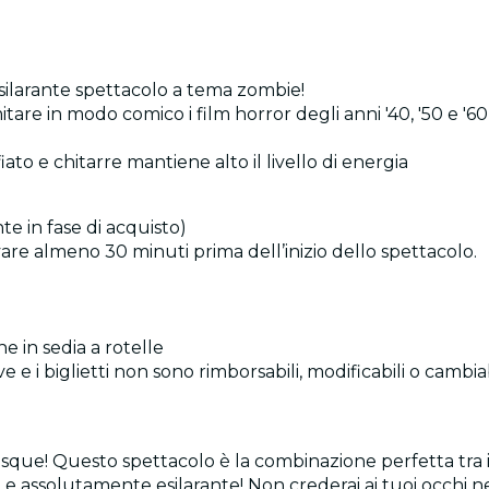
silarante spettacolo a tema zombie!
 imitare in modo comico i film horror degli anni '40, '50 
to e chitarre mantiene alto il livello di energia
te in fase di acquisto)
rrivare almeno 30 minuti prima dell’inizio dello spettacolo.
ne in sedia a rotelle
 e i biglietti non sono rimborsabili, modificabili o cambia
esque! Questo spettacolo è la combinazione perfetta tra 
e e assolutamente esilarante! Non crederai ai tuoi occhi