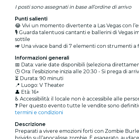
I posti sono assegnati in base all’ordine di arrivo
Punti salienti
😂 Vivi un momento divertente a Las Vegas con l’e
🎙️ Guarda talentuosi cantanti e ballerini di Vegas
sottile
🎺 Una vivace band di 7 elementi con strumenti a fia
Informazioni generali
📅 Data: varie date disponibili (seleziona direttamen
🕒 Ora: l’esibizione inizia alle 20:30 - Si prega di a
⏳ Durata: 90 minuti
📍 Luogo: V Theater
👤 Età: 16+
♿ Accessibilità: il locale non è accessibile alle perso
❓ Per questo evento tutte le vendite sono definitive
termini e condizioni
Descrizione
Preparati a vivere emozioni forti con Zombie Burl
brivido sull’apocalisse zombie. È esagerato, audac