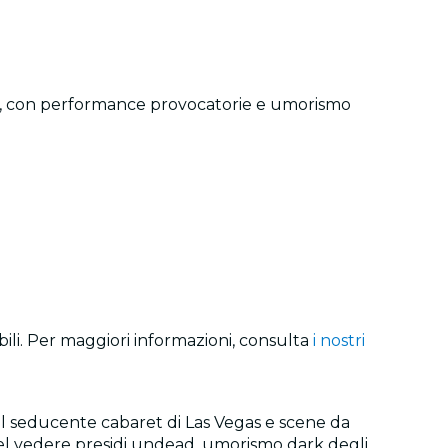
e '60, con performance provocatorie e umorismo
bili. Per maggiori informazioni, consulta
i nostri
il seducente cabaret di Las Vegas e scene da
 nel vedere presidi undead, umorismo dark degli