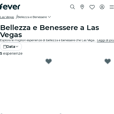
Las Vegas
Bellezza e Benessere
Bellezza e Benessere a Las
Vegas
Esplora le migliori esperienze di bellezza e benessere che Las Vegas ha da offrire! Concediti una gamma di esperienze rigeneranti, tra cui spa rivitalizzanti, ritiri olistici e saloni di alta qualità. Pronto a sentirti rilassato e ringiovanito? Vai avanti, coccolati... te lo meriti!
Leggi di più
Data
5
esperienze