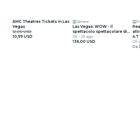
AMC Theatres Tickets in Las
Sphere
P
Vegas
Las Vegas: WOW - Il
Rea
12,00 USD
spettacolo spettacolare di
att
10,99 USD
Vegas
09 - 29 ago
um
4.7
136,00 USD
09 a
Da