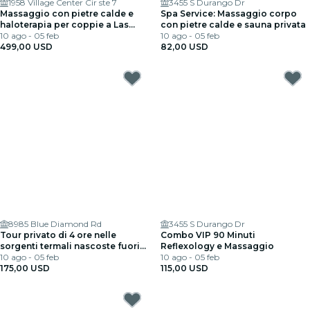
1958 Village Center Cir ste 7
3455 S Durango Dr
Massaggio con pietre calde e
Spa Service: Massaggio corpo
haloterapia per coppie a Las
con pietre calde e sauna privata
Vegas
10 ago - 05 feb
10 ago - 05 feb
499,00 USD
82,00 USD
8985 Blue Diamond Rd
3455 S Durango Dr
Tour privato di 4 ore nelle
Combo VIP 90 Minuti
sorgenti termali nascoste fuori
Reflexology e Massaggio
Death Valley
10 ago - 05 feb
10 ago - 05 feb
175,00 USD
115,00 USD