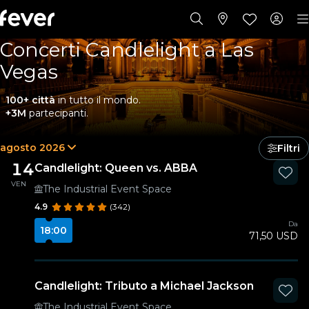
Concerti Candlelight a Las
Vegas
100+ città
in tutto il mondo.
+3M
partecipanti.
agosto 2026
Filtri
14
Candlelight: Queen vs. ABBA
VEN
The Industrial Event Space
4.9
(342)
Da
18:00
71,50 USD
Candlelight: Tributo a Michael Jackson
The Industrial Event Space