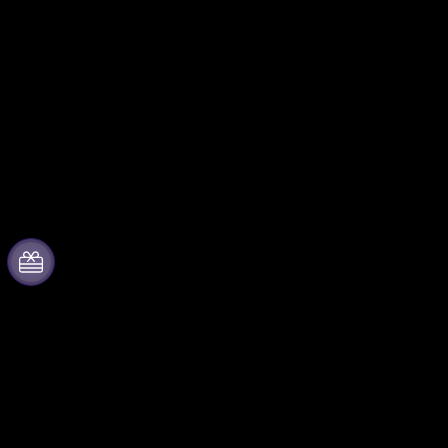
Informazioni su
Collabora con noi
Fever
Gestisci il tuo evento
Stampa
Pubblica il tuo evento
Unisciti al team
Eventi aziendali & benefit