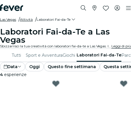
Las Vegas
Attività
Laboratori Fai-da-Te
Laboratori Fai-da-Te a Las
Vegas
Sbizzarrisci la tua creatività con laboratori fai-da-te a Las Vegas. Impara nuove abilità, crea oggetti unici e connettiti con persone che la pensano come te in un ambiente accogliente.
Leggi di più
Laboratori Fai-da-Te
Tutti
Sport e Avventura
Giochi
Parc
Data
Oggi
Questo fine settimana
Questa sett
4
esperienze