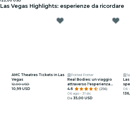
122,00 USD
Las Vegas Highlights: esperienze da ricordare
AMC Theatres Tickets in Las
Potted Potter
S
Vegas
Real Bodies: un viaggio
Las
12,00 USD
attraverso l'esperienza
spe
10,99 USD
umana
4.6
(256)
Veg
06 -
06 ago - 31 dic
136
Da
35,00 USD