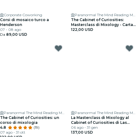
Corporate Coworking
Paranormal The Mind Reading Magic Show
Corsi di mosaico turco a
The Cabinet of Curiosities:
Henderson
Masterclass di Mixology - Carta
07 - 08 ago
regalo
122,00 USD
Da
89,00 USD
Paranormal The Mind Reading Magic Show
Paranormal The Mind Reading Magic Show
The Cabinet of Curiosities: un
La Masterclass di Mixology al
corso di mixologia
Cabinet of Curiosities di Las
4.8
(19)
Vegas
06 ago - 31 gen
07 ago - 31 ott
137,00 USD