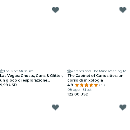
The Mob Museum
Paranormal The Mind Reading Magic Show
Las Vegas: Ghosts, Guns & Glitter,
The Cabinet of Curiosities: un
un gioco di esplorazione
corso di mixologia
all'aperto
9,99 USD
4.8
(19)
08 ago - 31 ott
122,00 USD