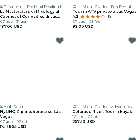
Paranormal The Mind Reading Magic Show
Las Vegas Outdoor Fun Rentals
La Masterclass di Mixology al
Tour in ATV privato a Las Vegas
Cabinet of Curiosities di Las
4.2
(5)
Vegas
07 ago - 31 gen
07 ago - 03 feb
137,00 USD
99,00 USD
High Roller
Las Vegas Outdoor Adventures
FlyLINQ Zipline: librarsi su Las
Colorado River: Tour in kayak
Vegas
10 ago - 02 ott
07 ago - 02 ott
257,50 USD
Da
26,55 USD