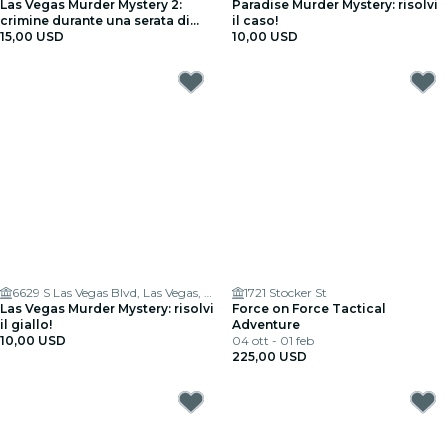
Las Vegas Murder Mystery 2:
Paradise Murder Mystery: risolvi
crimine durante una serata di
il caso!
appuntamenti!
15,00 USD
10,00 USD
6629 S Las Vegas Blvd, Las Vegas, NV 89119, USA
1721 Stocker St
Las Vegas Murder Mystery: risolvi
Force on Force Tactical
il giallo!
Adventure
10,00 USD
04 ott - 01 feb
225,00 USD