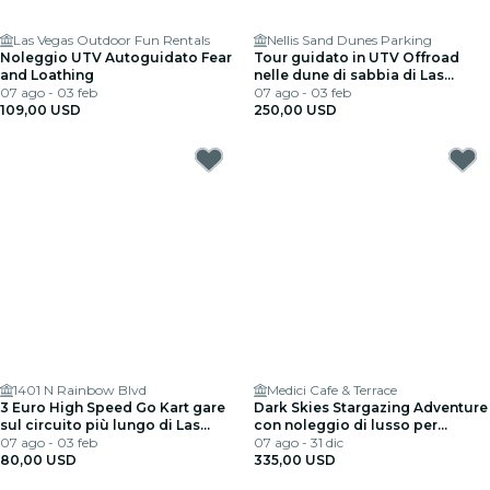
Las Vegas Outdoor Fun Rentals
Nellis Sand Dunes Parking
Noleggio UTV Autoguidato Fear
Tour guidato in UTV Offroad
and Loathing
nelle dune di sabbia di Las
07 ago - 03 feb
Vegas
07 ago - 03 feb
109,00 USD
250,00 USD
1401 N Rainbow Blvd
Medici Cafe & Terrace
3 Euro High Speed Go Kart gare
Dark Skies Stargazing Adventure
sul circuito più lungo di Las
con noleggio di lusso per
Vegas
07 ago - 03 feb
Bronco
07 ago - 31 dic
80,00 USD
335,00 USD