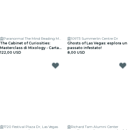
Paranormal The Mind Reading Magic Show
10973 Summerlin Centre Dr
The Cabinet of Curiosities:
Ghosts of Las Vegas: esplora un
Masterclass di Mixology - Carta
passato infestato!
regalo
122,00 USD
8,00 USD
1720 Festival Plaza Dr, Las Vegas
Richard Tam Alumni Center