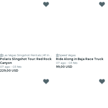
Las Vegas Slingshot Rentals | #1 In Vegas For Slingshot and Ryker Rentals
Speed Vegas
Polaris Slingshot Tour: Red Rock
Ride Along in Baja Race Truck
Canyon
07 ago - 03 feb
07 ago - 03 feb
99,00 USD
229,00 USD