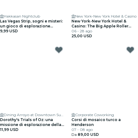
Hakkasan Nightclub
New York-New York Hotel & Casino
Las Vegas Strip, sogni e misteri:
New York-New York Hotel &
un gioco di esplorazione
Casino: The Big Apple Roller
all'aperto
9,99 USD
Coaster
06 - 28 ago
25,00 USD
Dining Arroyo at Downtown Summerlin
Corporate Coworking
Dorothy's Trials of Oz: una
Corsi di mosaico turco a
missione di esplorazione della
Henderson
città a Las Vegas
11,99 USD
07 - 08 ago
Da
89,00 USD