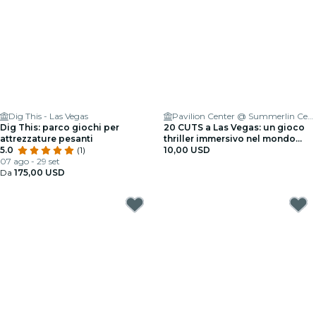
Dig This - Las Vegas
Pavilion Center @ Summerlin Center (N), Summerlin South
Dig This: parco giochi per
20 CUTS a Las Vegas: un gioco
attrezzature pesanti
thriller immersivo nel mondo
5.0
(1)
reale
10,00 USD
07 ago - 29 set
Da
175,00 USD