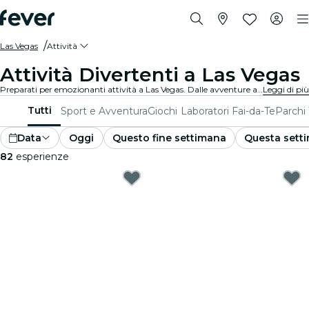
Las Vegas
Attività
Attività Divertenti a Las Vegas
Preparati per emozionanti attività a Las Vegas. Dalle avventure all'aperto alle esperienze culturali, scopri i modi migliori per sfruttare al massimo il tuo tempo.
Leggi di più
Tutti
Sport e Avventura
Giochi
Laboratori Fai-da-Te
Parchi 
Data
Oggi
Questo fine settimana
Questa sett
82
esperienze