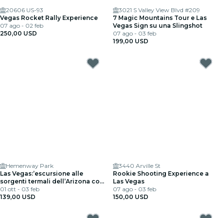
20606 US-93
3021 S Valley View Blvd #209
Vegas Rocket Rally Experience
7 Magic Mountains Tour e Las
07 ago - 02 feb
Vegas Sign su una Slingshot
250,00 USD
07 ago - 03 feb
199,00 USD
Hemenway Park
3440 Arville St
Las Vegas:’escursione alle
Rookie Shooting Experience a
sorgenti termali dell’Arizona con
Las Vegas
guida escursionistica certificata
01 ott - 03 feb
07 ago - 03 feb
139,00 USD
150,00 USD