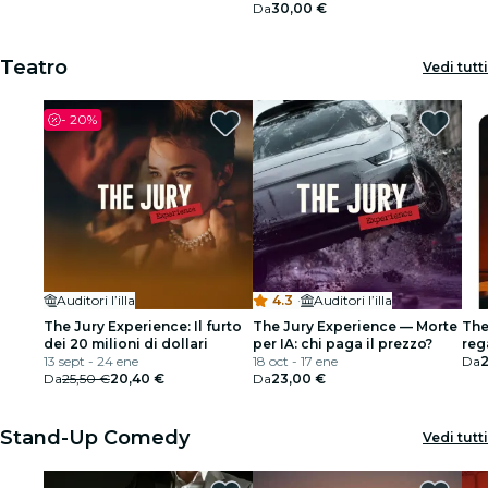
Da
30,00 €
Teatro
Vedi tutti
-
20%
Auditori l’illa
4.3
·
Auditori l’illa
The Jury Experience: Il furto
The Jury Experience — Morte
The
dei 20 milioni di dollari
per IA: chi paga il prezzo?
reg
13 sept - 24 ene
18 oct - 17 ene
Da
Da
25,50 €
20,40 €
Da
23,00 €
Stand-Up Comedy
Vedi tutti