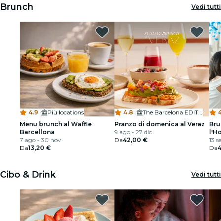
Brunch
Vedi tutti
4.9
·
Più locations
4.8
·
The Barcelona EDITION
4
Menu brunch al Waffle
Pranzo di domenica al Veraz
Bru
Barcellona
9 ago - 27 dic
l'H
7 ago - 30 nov
Da
42,00 €
Bar
13 s
Da
13,20 €
Da
4
Cibo & Drink
Vedi tutti