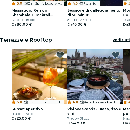
5.0
·
Bali Spirit Luxury Art Spa
4.5
·
Flotarium
5
Massaggio Relax in
Sessione di galleggiamento
Mor
Shambala + Cocktail
di 50 minuti
Col
Jimbaran & Tabella di Sushi
10 ago - 18 dic
8 ago - 27 sept
13 a
Da
80,00 €
Da
45,00 €
Da
3
Terrazze e Rooftop
Vedi tutti
5.0
·
The Barcelona EDITION
4.0
·
Kimpton Vividora Barcelona
Sunset Aperitivo
Vivi Weekends - Brasa, riso e
Men
11 ago - 16 dic
vini
pom
Da
25,00 €
7 ago - 31 oct
9 ag
Da
47,50 €
Da
3