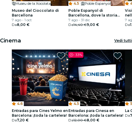
Museu de la Xocolata
4.5
·
Poble Espanyol
4
Museo del Cioccolato di
Poble Espanyol di
Vis
Barcellona
Barcellona, dove la storia
nel
7 ago - 1 oct
incontra il tempo libero e la
7 ago - 31 dic
Ant
7 ag
Da
8,00 €
cultura
Da
14,40 €
9,00 €
Da
1
Cinema
Vedi tutti
-
33%
4.6
4.5
5
Entradas para Cines Yelmo en
Entradas para Cinesa en
La 
Barcelona: ¡toda la cartelera!
Barcelona: ¡toda la cartelera!
Da
7
Da
7,20 €
Da
12,00 €
8,00 €