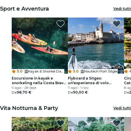
Sport e Avventura
Vedi tutti
5.0
·
Kayak & Snorkel Day Tour in La Costa Brava - Meeting Point
5.0
·
Nautech Port Sitges
4
Escursione in kayak e
Flyboard a Sitges:
Cir
snorkeling nella Costa Brava
un'esperienza di volo
Cat
da Barcellona
9 ago - 28 sept
acquatico definitiva
7 ago - 1 nov
8 ag
Da
98,70 €
Da
90,00 €
Da
2
Vita Notturna & Party
Vedi tutti