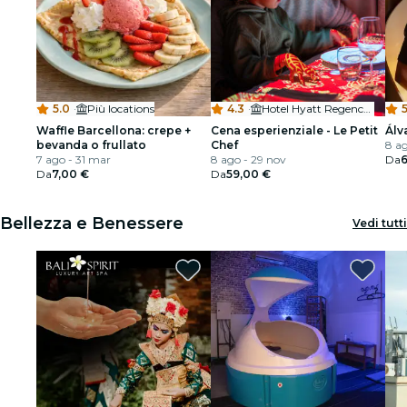
5.0
·
Più locations
4.3
·
Hotel Hyatt Regency Barcelona Tower
5
Waffle Barcellona: crepe +
Cena esperienziale - Le Petit
Álv
bevanda o frullato
Chef
8 a
7 ago - 31 mar
8 ago - 29 nov
Da
Da
7,00 €
Da
59,00 €
Bellezza e Benessere
Vedi tutti