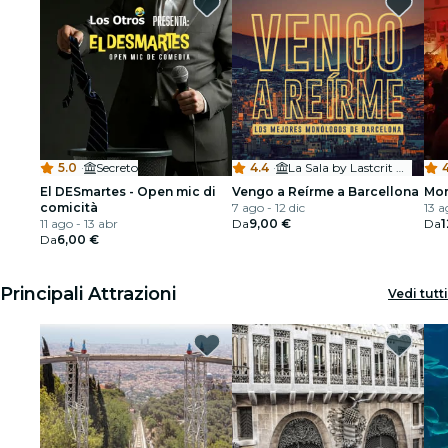
5.0
·
Secreto
4.4
·
La Sala by Lastcrit Comedy Club
4
El DESmartes - Open mic di
Vengo a Reírme a Barcellona
Mon
comicità
7 ago - 12 dic
13 a
11 ago - 13 abr
Da
9,00 €
Da
1
Da
6,00 €
Principali Attrazioni
Vedi tutti