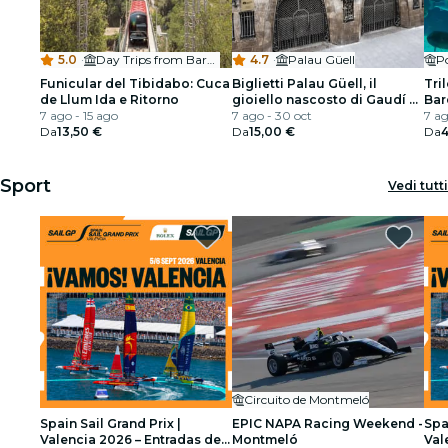
5.0
·
Day Trips from Barcelona
4.7
·
Palau Güell
Po
Funicular del Tibidabo: Cuca
Biglietti Palau Güell, il
Tri
de Llum Ida e Ritorno
gioiello nascosto di Gaudí a
Bar
7 ago - 15 ago
Barcellona
7 ago - 30 oct
7 ag
Da
13,50 €
Da
15,00 €
Da
Sport
Vedi tutti
Circuito de Montmeló
Spain Sail Grand Prix |
EPIC NAPA Racing Weekend -
Spa
Valencia 2026 – Entradas de
Montmeló
Val