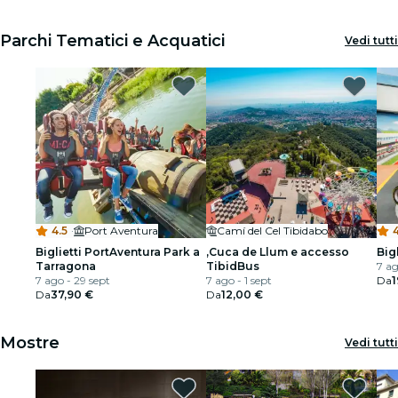
Volcanica
Parchi Tematici e Acquatici
Vedi tutti
4.5
·
Port Aventura
Camí del Cel Tibidabo
4
Biglietti PortAventura Park a
,Cuca de Llum e accesso
Bigl
Tarragona
TibidBus
7 ag
7 ago - 29 sept
7 ago - 1 sept
Da
1
Da
37,90 €
Da
12,00 €
Mostre
Vedi tutti