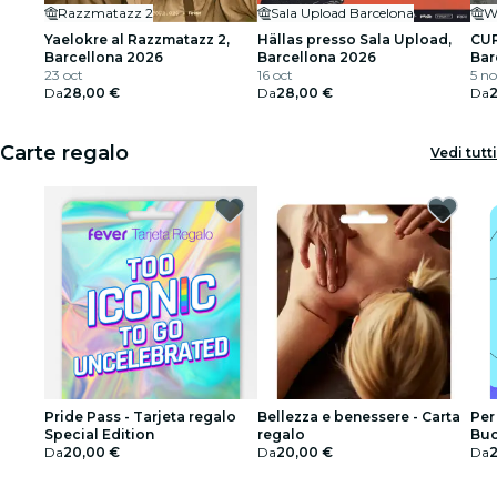
Razzmatazz 2
Sala Upload Barcelona
W
Yaelokre al Razzmatazz 2,
Hällas presso Sala Upload,
CUR
Barcellona 2026
Barcellona 2026
Bar
23 oct
16 oct
5 n
Da
28,00 €
Da
28,00 €
Da
Carte regalo
Vedi tutti
Pride Pass - Tarjeta regalo
Bellezza e benessere - Carta
Per
Special Edition
regalo
Buo
Da
20,00 €
Da
20,00 €
Da