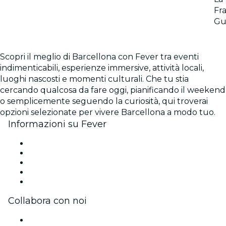
Fra
Gu
Scopri il meglio di Barcellona con Fever tra eventi
indimenticabili, esperienze immersive, attività locali,
luoghi nascosti e momenti culturali. Che tu stia
cercando qualcosa da fare oggi, pianificando il weekend
o semplicemente seguendo la curiosità, qui troverai
opzioni selezionate per vivere Barcellona a modo tuo.
Informazioni su Fever
Stampa
Unisciti al team
Borse di studio Fever per l'eccellenza
Carte regalo
Centro assistenza
Collabora con noi
Gestisci il tuo evento