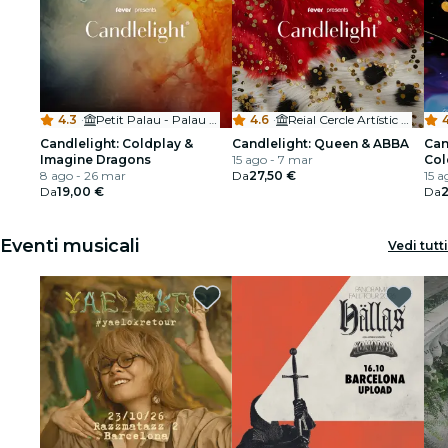
4.3
·
Petit Palau - Palau de la Música Catalana
4.6
·
Reial Cercle Artístic de Barcelona
4
Candlelight: Coldplay &
Candlelight: Queen & ABBA
Can
Imagine Dragons
15 ago - 7 mar
Col
8 ago - 26 mar
Da
27,50 €
15 a
Da
19,00 €
Da
2
Eventi musicali
Vedi tutti