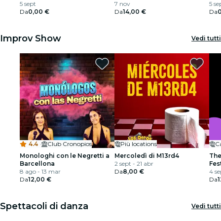
fin de semana
5 sept
7 nov
día
5 se
Da
0,00 €
Da
14,00 €
Da
Improv Show
Vedi tutti
4.4
·
Club Cronopios
Più locations
Ca
Monologhi con le Negretti a
Mercoledì di M13rd4
The
Barcellona
2 sept - 21 abr
Fes
8 ago - 13 mar
Da
8,00 €
4 se
Da
12,00 €
Da
1
Spettacoli di danza
Vedi tutti