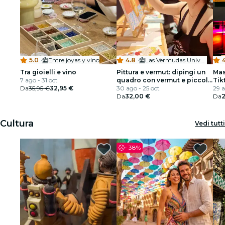
5.0
·
Entre joyas y vino
4.8
·
Las Vermudas University
Tra gioielli e vino
Pittura e vermut: dipingi un
Mas
7 ago - 31 oct
quadro con vermut e piccola
Tik
Da
35,95 €
32,95 €
degustazione
30 ago - 25 oct
29 
Da
32,00 €
Da
2
Cultura
Vedi tutti
-
38%