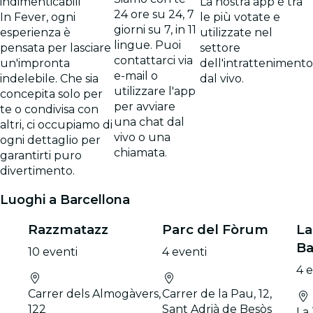
indimenticabili
La nostra app è tra
24 ore su 24, 7
In Fever, ogni
le più votate e
giorni su 7, in 11
esperienza è
utilizzate nel
lingue. Puoi
pensata per lasciare
settore
contattarci via
un'impronta
dell'intrattenimento
e-mail o
indelebile. Che sia
dal vivo.
utilizzare l'app
concepita solo per
per avviare
te o condivisa con
una chat dal
altri, ci occupiamo di
vivo o una
ogni dettaglio per
chiamata.
garantirti puro
divertimento.
Luoghi a Barcellona
Razzmatazz
Parc del Fòrum
La
Ba
10 eventi
4 eventi
4 e
Carrer dels Almogàvers,
Carrer de la Pau, 12,
122
Sant Adrià de Besòs
La