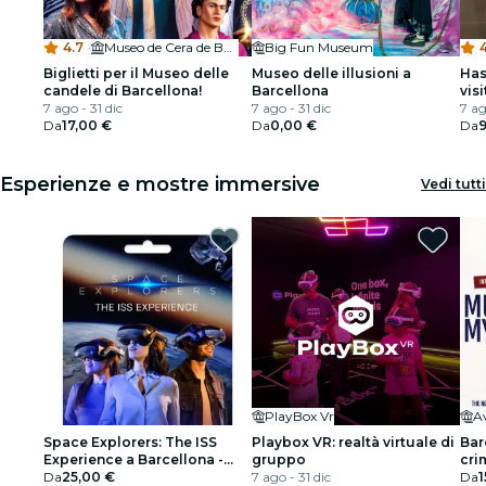
4.7
·
Museo de Cera de Barcelona
Big Fun Museum
4
Biglietti per il Museo delle
Museo delle illusioni a
Has
candele di Barcellona!
Barcellona
vis
7 ago - 31 dic
7 ago - 31 dic
can
7 ag
Da
17,00 €
Da
0,00 €
Da
9
Esperienze e mostre immersive
Vedi tutti
PlayBox Vr
Space Explorers: The ISS
Playbox VR: realtà virtuale di
Bar
Experience a Barcellona -
gruppo
cri
Carta regalo
Da
25,00 €
7 ago - 31 dic
app
Da
1