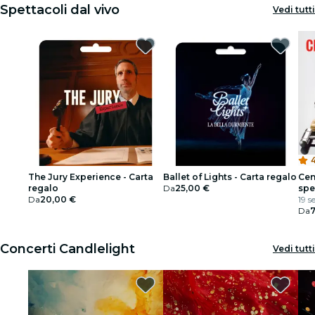
Spettacoli dal vivo
Vedi tutti
4
The Jury Experience - Carta
Ballet of Lights - Carta regalo
Cen
regalo
Da
25,00 €
spe
Da
20,00 €
ill
19 s
Da
Concerti Candlelight
Vedi tutti