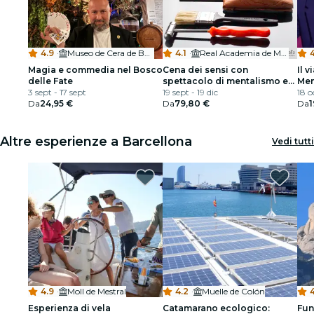
4.9
·
Museo de Cera de Barcelona
4.1
·
Real Academia de Medicina de Cataluña
4
Magia e commedia nel Bosco
Cena dei sensi con
Il 
delle Fate
spettacolo di mentalismo e
Men
3 sept - 17 sept
illusione
19 sept - 19 dic
Mar
18 o
Da
24,95 €
Da
79,80 €
Da
1
Altre esperienze a Barcellona
Vedi tutti
4.9
·
Moll de Mestral
4.2
·
Muelle de Colón
4
Esperienza di vela
Catamarano ecologico:
Fun