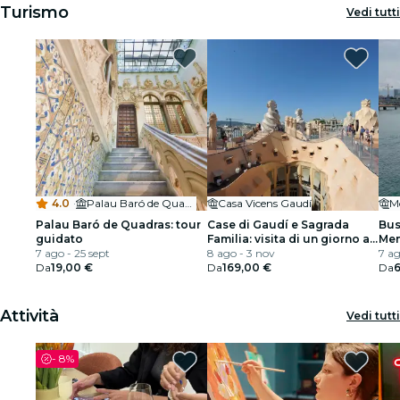
Turismo
Vedi tutti
4.0
·
Palau Baró de Quadras
Casa Vicens Gaudí
Mo
Palau Baró de Quadras: tour
Case di Gaudí e Sagrada
Bus
guidato
Familia: visita di un giorno a
Mem
7 ago - 25 sept
Barcellona
8 ago - 3 nov
esc
7 ag
Da
19,00 €
Da
169,00 €
Da
6
Attività
Vedi tutti
-
8%