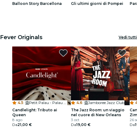
Balloon Story Barcellona
Gli ultimi giorni di Pompei
Par
Ristoranti
1
1
2
2
3
3
Cinema
Fever Originals
Vedi tutti
4.5
·
Petit Palau - Palau de la Música Catalana
4.6
·
Jamboree Jazz Club
4
Candlelight: Tributo ai
The Jazz Room: un viaggio
Can
Queen
nel cuore di New Orleans
Zi
8 ago
3 oct
26 s
Da
21,00 €
Da
19,00 €
Da
1