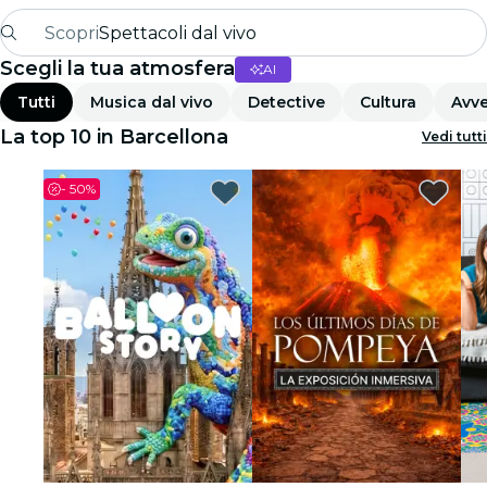
Scopri
Spettacoli dal vivo
Scegli la tua atmosfera
AI
Madrid
Tutti
Musica dal vivo
Detective
Cultura
Avve
Candlelight
La top 10 in Barcellona
Vedi tutti
Londra
-
50%
Esperienze e città
San Paolo
Mostre
Seoul
Tour città
Concerti