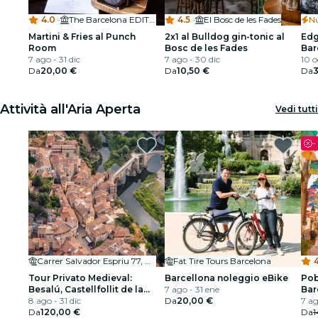
4.0
·
The Barcelona EDITION
4.5
·
El Bosc de les Fades
N
Martini & Fries al Punch
2x1 al Bulldog gin-tonic al
Edg
Room
Bosc de les Fades
Bar
7 ago - 31 dic
7 ago - 30 dic
10 o
Da
20,00 €
Da
10,50 €
Da
Attività all'Aria Aperta
Vedi tutti
-
Carrer Salvador Espriu 77, Bajos C
Fat Tire Tours Barcelona
4
Tour Privato Medieval:
Barcellona noleggio eBike
Pob
Besalú, Castellfollit de la
7 ago - 31 ene
Bar
Roca, Santa Pau e Parco
8 ago - 31 dic
Da
20,00 €
inc
7 ag
Naturale della Zona
Da
120,00 €
cul
Da
1