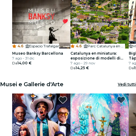
4.6
·
Espacio Trafalgar
4.6
·
Parc Catalunya en Miniatura
M
Museo Banksy Barcellona
Catalunya en miniatura:
Big
7 ago - 31 dic
esposizione di modelli di
Tàp
Da
14,00 €
monumenti
7 ago - 29 nov
7 ag
Da
14,25 €
Da
1
Musei e Gallerie d'Arte
Vedi tutti