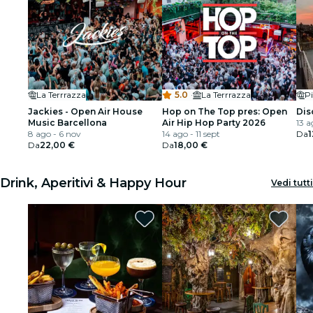
La Terrrazza
5.0
·
La Terrrazza
Pi
Jackies - Open Air House
Hop on The Top pres: Open
Dis
Music Barcellona
Air Hip Hop Party 2026
13 a
8 ago - 6 nov
14 ago - 11 sept
Da
1
Da
22,00 €
Da
18,00 €
Drink, Aperitivi & Happy Hour
Vedi tutti