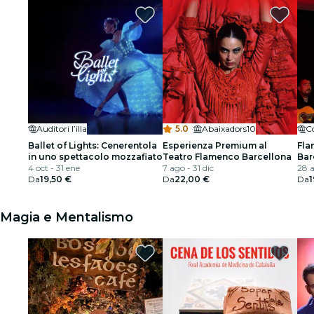
Auditori l’illa
5.0
·
Abaixadors10
C
Ballet of Lights: Cenerentola
Esperienza Premium al
Fla
in uno spettacolo mozzafiato
Teatro Flamenco Barcellona
Bar
4 oct - 31 ene
7 ago - 31 dic
28 a
Da
19,50 €
Da
22,00 €
Da
1
Magia e Mentalismo