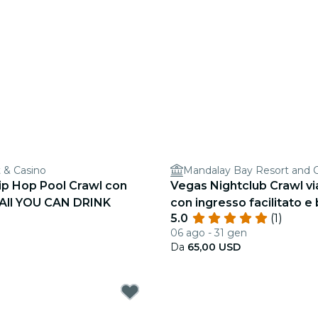
 & Casino
Mandalay Bay Resort and 
ip Hop Pool Crawl con
Vegas Nightclub Crawl vi
 All YOU CAN DRINK
con ingresso facilitato 
5.0
(1)
gratuite
06 ago - 31 gen
Da
65,00 USD