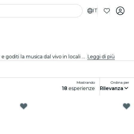
IT
Vivi le migliori feste a Las Vegas! Balla tutta la notte nei club alla moda, sorseggia cocktail deliziosi nei bar eleganti e goditi la musica dal vivo in locali vivaci. Perfetto per nottambuli e amanti delle feste che cercano serate indimenticabili.
Leggi di più
Mostrando
Ordina per
18
esperienze
Rilevanza