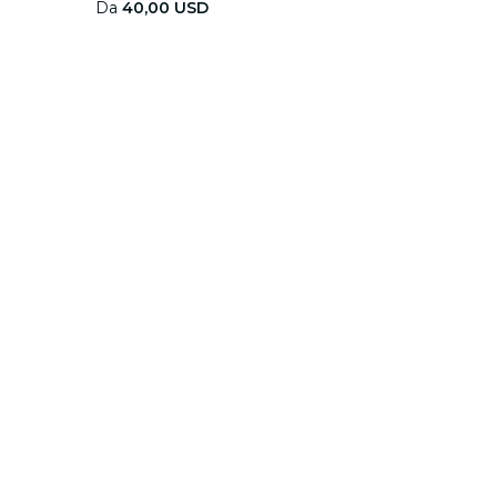
Da
40,00 USD
 Las Vegas
Scarica la nostra app