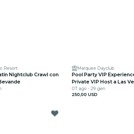
o Resort
Marquee Dayclub
tin Nightclub Crawl con
Pool Party VIP Experienc
 Bevande
Private VIP Host a Las V
n
07 ago - 29 gen
250,00 USD