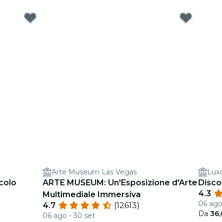
Arte Museum Las Vegas
Luxo
colo
ARTE MUSEUM: Un'Esposizione d'Arte
Disco
4.3
Multimediale Immersiva
06 ago 
4.7
(12613)
Da
36
06 ago - 30 set