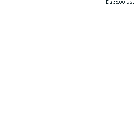
Da
35,00 US
Informazioni su
Collabora con noi
Fever
Gestisci il tuo evento
E