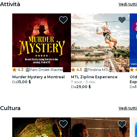
Attività
Vedi tutti
4.3
·
Parc Drolet-Rachel
4.5
·
Tirolina MTL
Murder Mystery a Montreal
MTL Zipline Experience
Old
Da
15,00 $
7 août - 3 nov.
Exp
Da
29,00 $
Da
1
Cultura
Vedi tutti