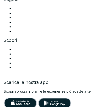
Facebook
X (Twitter)
Instagram
TikTok
LinkedIn
Youtube
Scopri
Luoghi a Montreal
Oggi
Domani
Questa settimana
Questo fine settimana
Scarica la nostra app
Scopri i prossimi piani e le esperienze più adatte a te.