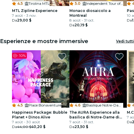
4.5
·
Tirolina MTL
5.0
·
Independent Tour of Montreal by Bike
MTL Zipline Experience
Monaco diosaicolo a
Pas
7 août - 3 nov.
Montreal
10 a
Da
29,00 $
8 août - 31 oct.
Da
1
Da
20,19 $
Esperienze e mostre immersive
Vedi tutti
-
10%
4.5
·
Place Bonaventure
4.6
·
Basilique Notre-Dame de Montréal
4
Happiness Package: Bubble
The AURA Experience alla
M.C
Planet + Dinos Alive
basilica di Notre-Dame di
7 ao
7 août - 30 août
Montréal
7 août - 31 oct.
Da
2
Da
44,00 $
40,20 $
Da
23,50 $