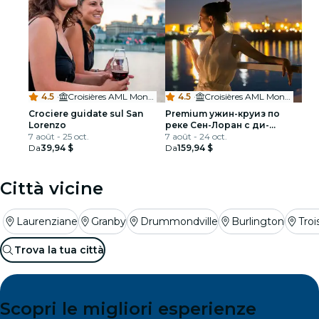
4.5
·
Croisières AML Montréal Billetterie
4.5
·
Croisières AML Montréal Billetterie
Crociere guidate sul San
Premium ужин-круиз по
Lorenzo
реке Сен-Лоран с ди-
7 août - 25 oct.
джеем
7 août - 24 oct.
Da
39,94 $
Da
159,94 $
Città vicine
Laurenziane
Granby
Drummondville
Burlington
Troi
Trova la tua città
Scopri le migliori esperienze