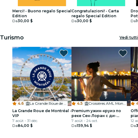
Merci! - Buono regalo Special
Congratulazioni! - Carta
Dro
Edition
regalo Special Edition
Pot
Da
30,00 $
Da
30,00 $
Car
Da
1
Turismo
Vedi tutti
4.6
·
La Grande Roue de Montréal
4.5
·
Croisières AML Montréal Billetterie
4
La Grande Roue de Montréal -
Premium ужин-круиз по
Off
VIP
реке Сен-Лоран с ди-
pia
7 août - 31 déc.
джеем
7 août - 24 oct.
+ vi
12 a
Da
84,00 $
Da
159,94 $
di 
Da
3