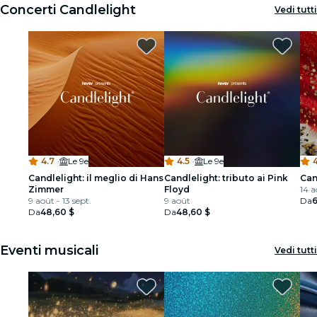
Concerti Candlelight
Vedi tutti
4.7
·
Le 9e
4.5
·
Le 9e
4
Candlelight: il meglio di Hans
Candlelight: tributo ai Pink
Can
Zimmer
Floyd
14 a
9 août - 13 sept.
9 août
Da
6
Da
48,60 $
Da
48,60 $
Eventi musicali
Vedi tutti