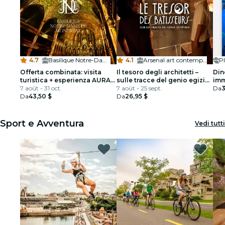
4.7
·
Basilique Notre-Dame de Montréal
4.1
·
Arsenal art contemporain Montréal
P
Offerta combinata: visita
Il tesoro degli architetti –
Din
turistica + esperienza AURA
sulle tracce del genio egizio
imm
alla basilica di Notre-Dame
7 août - 31 oct.
– Montreal
7 août - 25 sept.
Da
3
di Montreal
Da
43,50 $
Da
26,95 $
Sport e Avventura
Vedi tutti