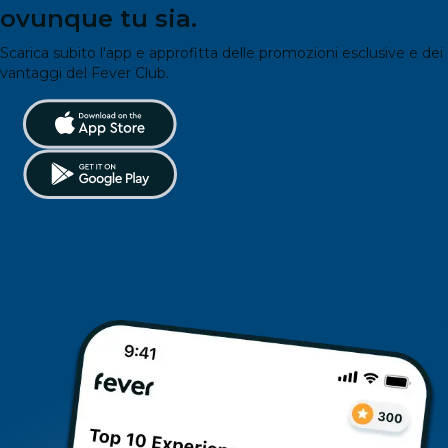
ovunque tu sia.
Scarica subito l'app e approfitta delle promozioni esclusive e dei
vantaggi del Fever Club.