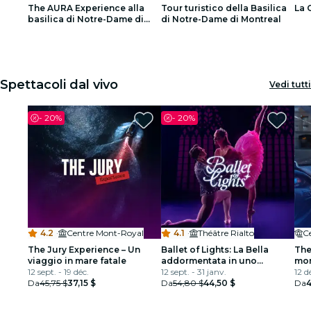
The AURA Experience alla
Tour turistico della Basilica
La 
Ristoranti
basilica di Notre-Dame di
di Notre-Dame di Montreal
Montréal
1
1
2
2
3
3
Cinema
Spettacoli dal vivo
Vedi tutti
-
20%
-
20%
4.2
·
Centre Mont-Royal
4.1
·
Théâtre Rialto
C
The Jury Experience – Un
Ballet of Lights: La Bella
The
viaggio in mare fatale
addormentata in uno
mor
12 sept. - 19 déc.
spettacolo scintillante
12 sept. - 31 janv.
pag
12 d
Da
45,75 $
37,15 $
Da
54,80 $
44,50 $
Da
4