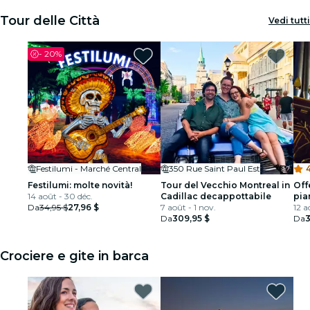
Tour delle Città
Vedi tutti
-
20%
Festilumi - Marché Central
350 Rue Saint Paul Est
4
Festilumi: molte novità!
Tour del Vecchio Montreal in
Off
14 août - 30 déc.
Cadillac decappottabile
pia
Da
34,95 $
27,96 $
7 août - 1 nov.
+ vi
12 a
Da
309,95 $
di 
Da
3
Crociere e gite in barca