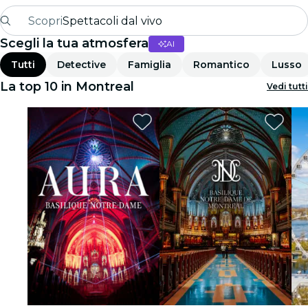
Scopri
Spettacoli dal vivo
Scegli la tua atmosfera
AI
Madrid
Tutti
Detective
Famiglia
Romantico
Lusso
Candlelight
La top 10 in Montreal
Vedi tutti
Londra
Esperienze e città
San Paolo
Mostre
Seoul
Tour città
Concerti