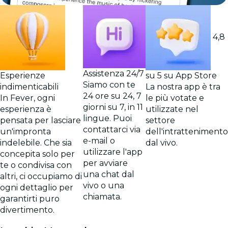
4,8
Assistenza 24/7
Esperienze
su 5 su App Store
Siamo con te
indimenticabili
La nostra app è tra
24 ore su 24, 7
In Fever, ogni
le più votate e
giorni su 7, in 11
esperienza è
utilizzate nel
lingue. Puoi
pensata per lasciare
settore
contattarci via
un'impronta
dell'intrattenimento
e-mail o
indelebile. Che sia
dal vivo.
utilizzare l'app
concepita solo per
per avviare
te o condivisa con
una chat dal
altri, ci occupiamo di
vivo o una
ogni dettaglio per
chiamata.
garantirti puro
divertimento.