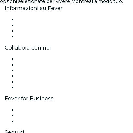
opzioni selezionate per vivere Montreal a modo tuo.
Informazioni su Fever
Stampa
Unisciti al team
Carte regalo
Centro assistenza
Collabora con noi
Gestisci il tuo evento
Pubblica il tuo evento
Eventi aziendali & benefit
Programma di affiliazione
Programma Ambassador e Influencer
Brand partnership
Fever for Business
Eventi privati e biglietti di gruppo
Benefit aziendali
Gift card e voucher aziendali
Seguici