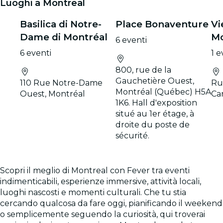
Luoghi a Montreal
Basilica di Notre-
Place Bonaventure
Vi
Dame di Montréal
Mo
6 eventi
6 eventi
1 
800, rue de la
Gauchetière Ouest,
110 Rue Notre-Dame
Ru
Montréal (Québec) H5A
Ouest, Montréal
Car
1K6. Hall d'exposition
situé au 1er étage, à
droite du poste de
sécurité.
Scopri il meglio di Montreal con Fever tra eventi
indimenticabili, esperienze immersive, attività locali,
luoghi nascosti e momenti culturali. Che tu stia
cercando qualcosa da fare oggi, pianificando il weekend
o semplicemente seguendo la curiosità, qui troverai