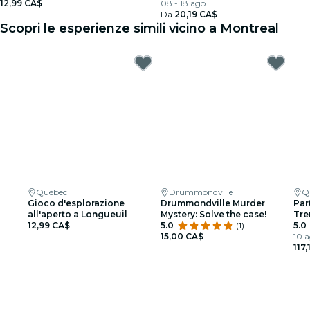
12,99 CA$
08 - 18 ago
Da
20,19 CA$
Scopri le esperienze simili vicino a Montreal
Québec
Drummondville
Q
Gioco d'esplorazione
Drummondville Murder
Par
all'aperto a Longueuil
Mystery: Solve the case!
Tre
12,99 CA$
5.0
(1)
5.0
15,00 CA$
10 a
117