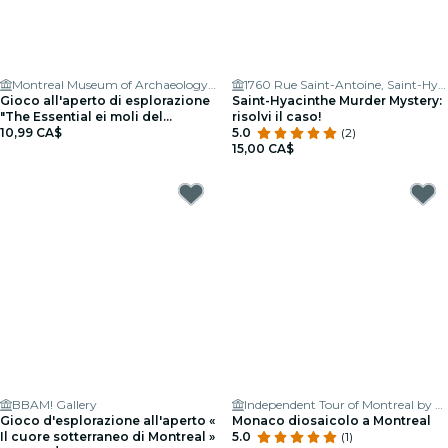
Montreal Museum of Archaeology and History
1760 Rue Saint-Antoine, Saint-Hyacinthe, QC J2S 3L6, Canada
Gioco all'aperto di esplorazione
Saint-Hyacinthe Murder Mystery:
"The Essential ei moli del
risolvi il caso!
Vecchio Porto di Montreal"
10,99 CA$
5.0
(2)
15,00 CA$
BBAM! Gallery
Independent Tour of Montreal by Bike
Gioco d'esplorazione all'aperto «
Monaco diosaicolo a Montreal
Il cuore sotterraneo di Montreal »
5.0
(1)