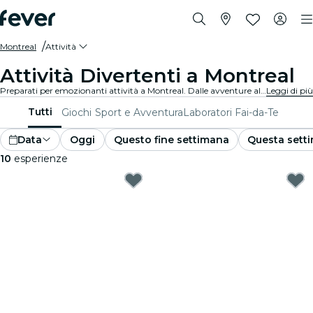
Montreal
Attività
Attività Divertenti a Montreal
Preparati per emozionanti attività a Montreal. Dalle avventure all'aperto alle esperienze culturali, scopri i modi migliori per sfruttare al massimo il tuo tempo.
Leggi di più
Tutti
Giochi
Sport e Avventura
Laboratori Fai-da-Te
Data
Oggi
Questo fine settimana
Questa sett
10
esperienze