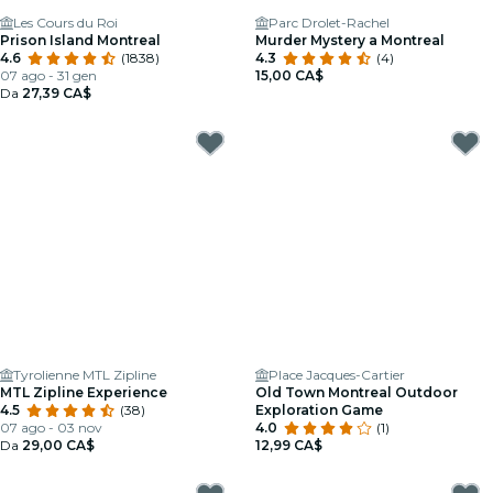
Les Cours du Roi
Parc Drolet-Rachel
Prison Island Montreal
Murder Mystery a Montreal
4.6
(1838)
4.3
(4)
07 ago - 31 gen
15,00 CA$
Da
27,39 CA$
Tyrolienne MTL Zipline
Place Jacques-Cartier
MTL Zipline Experience
Old Town Montreal Outdoor
4.5
(38)
Exploration Game
07 ago - 03 nov
4.0
(1)
Da
29,00 CA$
12,99 CA$