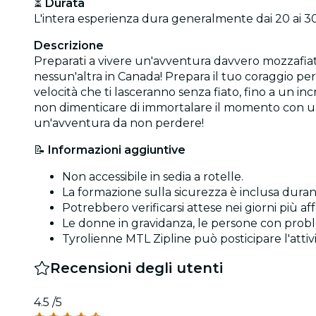
⏳
Durata
L'intera esperienza dura generalmente dai 20 ai 30
Descrizione
Preparati a vivere un'avventura davvero mozzafiato!
nessun'altra in Canada! Prepara il tuo coraggio per
velocità che ti lasceranno senza fiato, fino a un in
non dimenticare di immortalare il momento con una 
un'avventura da non perdere!
📝
Informazioni aggiuntive
Non accessibile in sedia a rotelle.
La formazione sulla sicurezza è inclusa duran
Potrebbero verificarsi attese nei giorni più affo
Le donne in gravidanza, le persone con proble
Tyrolienne MTL Zipline può posticipare l'attiv
Recensioni degli utenti
4.5
/5