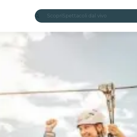
Scopri
Spettacoli dal vivo
Madrid
Candlelight
Londra
Esperienze e città
San Paolo
Mostre
Seoul
Tour città
Concerti