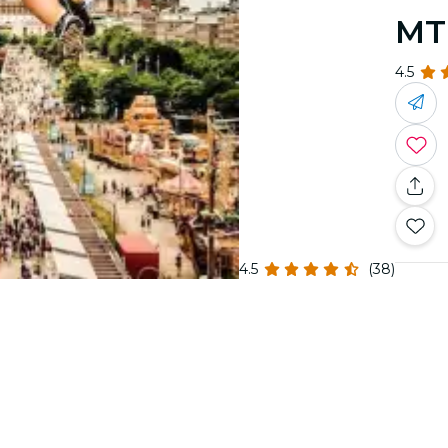
MT
4.5
4.5
(38)