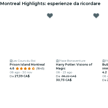
Montreal Highlights: esperienze da ricordare
Les Cours du Roi
Place Bonaventure
P
Prison Island Montreal
Harry Potter: Visions of
Bub
4.6
(1845)
Magic
imm
08 ago - 30 nov
08 - 23 ago
4.2
Da
27,39 CA$
Da
38,22 CA$
08 a
30,73 CA$
Da