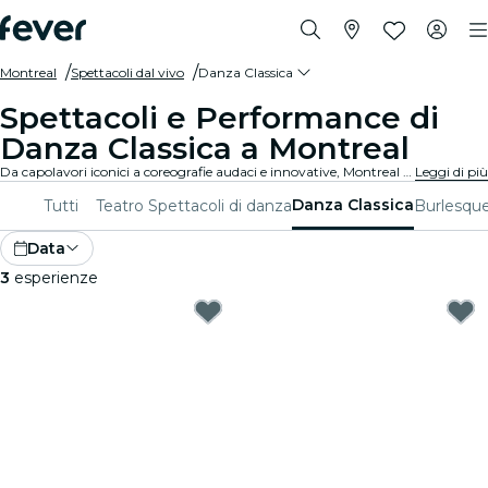
Montreal
Spettacoli dal vivo
Danza Classica
Spettacoli e Performance di
Danza Classica a Montreal
Da capolavori iconici a coreografie audaci e innovative, Montreal offre una vasta gamma di spettacoli di danza classica per affascinare il pubblico di tutte le età. Perditi nei movimenti mozzafiato, nei costumi stupefacenti e nella narrazione emotiva che definiscono questa forma d'arte squisita.
Leggi di più
Danza Classica
Tutti
Teatro
Spettacoli di danza
Burlesque
Data
3
esperienze