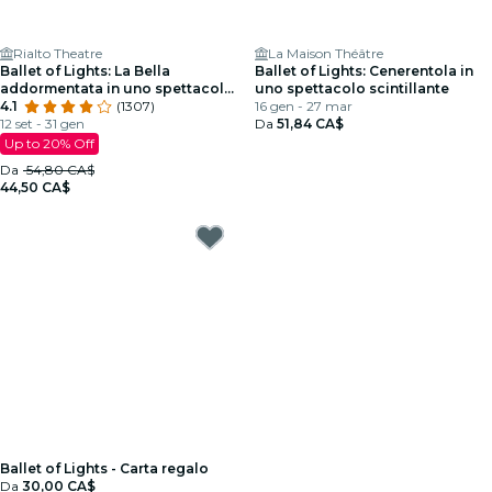
Rialto Theatre
La Maison Théâtre
Ballet of Lights: La Bella
Ballet of Lights: Cenerentola in
addormentata in uno spettacolo
uno spettacolo scintillante
scintillante
4.1
(1307)
16 gen - 27 mar
12 set - 31 gen
Da
51,84 CA$
Up to 20% Off
Da
54,80 CA$
44,50 CA$
Ballet of Lights - Carta regalo
Da
30,00 CA$