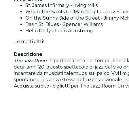
St. James Infirmary - Irving Mills
When The Saints Go Marching In - Jazz Stan
On the Sunny Side of the Street - Jimmy M
Basin St. Blues - Spencer Williams
Hello Dolly - Louis Armstrong
…e molti altri!
Descrizione
The Jazz Room
ti porta indietro nel tempo, fino a
degli anni '20, questo spettacolo di jazz dal vivo p
incantare da musicisti talentuosi sul palco. Vivi i m
spontanea, l'essenza stessa del jazz tradizionale. Pa
Acquista subito i biglietti per The Jazz Room: un 