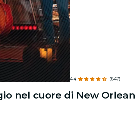
4.4
(847)
io nel cuore di New Orlean