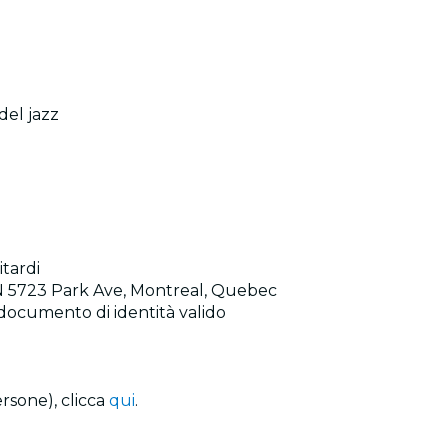
del jazz
itardi
ON 5723 Park Ave, Montreal, Quebec
n documento di identità valido
rsone), clicca
qui
.