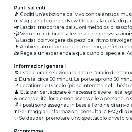
Punti salienti
🎵 Goditi un'esibizione dal vivo con talentuosi music
✈️ Viaggia nel cuore di New Orleans, la culla di qu
🎺 Lasciati trasportare dai suoni melodiosi di sasso
🤩 Vivi un mix di brani selezionati e improvvisazion
🪕 Lasciati coinvolgere da pezzi dal ritmo travolgen
🍷 Ambientato in un bar chic e intimo, perfetto pe
🎁 Regala un'esperienza a qualcuno di speciale! A
Informazioni generali
📅 Date e orari: seleziona la data e l'orario direttam
⏳ Durata: circa 60 minuti. Le porte aprono 60 minut
📍 Location: Le Piccolo (piano interrato del Théâ
👤 Età: per partecipare è necessario avere l'età le
♿ Accessibilità: locale non accessibile a persone in 
🪑 I posti sono assegnati in base all'ordine di arriv
❓ Per maggiori informazioni, consulta le FAQ di q
✨ Se desideri prenotare uno spettacolo privato o 
Programma