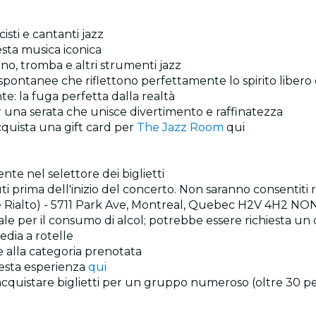
isti e cantanti jazz
esta musica iconica
fono, tromba e altri strumenti jazz
i spontanee che riflettono perfettamente lo spirito libero 
te: la fuga perfetta dalla realtà
r una serata che unisce divertimento e raffinatezza
cquista una gift card per
The Jazz Room
qui
ente nel selettore dei biglietti
i prima dell'inizio del concerto. Non saranno consentiti r
tre Rialto) - 5711 Park Ave, Montreal, Quebec H2V 4H2 N
gale per il consumo di alcol; potrebbe essere richiesta u
sedia a rotelle
o e alla categoria prenotata
uesta esperienza
qui
acquistare biglietti per un gruppo numeroso (oltre 30 pe