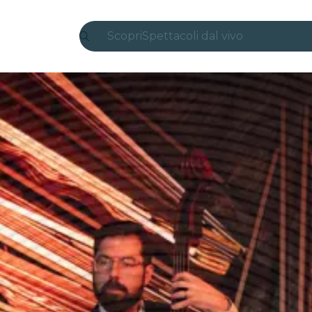
Scopri
Spettacoli dal vivo
Madrid
Candlelight
Londra
Esperienze e città
San Paolo
Mostre
Seoul
Tour città
Concerti