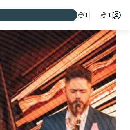
IT
IT