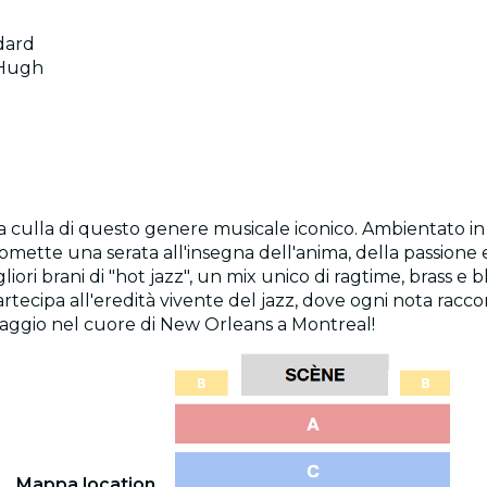
dard
cHugh
lla culla di questo genere musicale iconico. Ambientato in
romette una serata all'insegna dell'anima, della passione e
igliori brani di "hot jazz", un mix unico di ragtime, brass 
rtecipa all'eredità vivente del jazz, dove ogni nota raccon
viaggio nel cuore di New Orleans a Montreal!
Mappa location