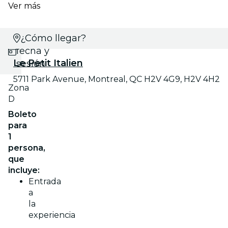
Ver más
Selecciona
¿Cómo llegar?
fecha y
Le Petit Italien
sesión
5711 Park Avenue, Montreal, QC H2V 4G9, H2V 4H2
Zona
D
Boleto
para
1
persona,
que
incluye:
Entrada
a
la
experiencia