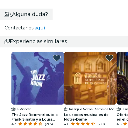
¿Alguna duda?
Contáctanos
aquí
Experiencias similares
Le Piccolo
Basilique Notre-Dame de Montréal
The Jazz Room: tributo a
Los zocos musicales de
Ofert
Frank Sinatra y a Louis
Notre-Dame
en el
Armstrong
4.3
(265)
4.6
(219)
visita
4.5