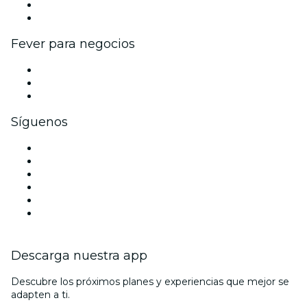
Programa de embajadores e influencers
Colaboraciones de marca
Fever para negocios
Eventos privados y entradas de grupo
Beneficios corporativos
Tarjetas y cupones de regalo corporativos
Síguenos
Facebook
X (Twitter)
Instagram
TikTok
LinkedIn
Youtube
Descarga nuestra app
Descubre los próximos planes y experiencias que mejor se
adapten a ti.