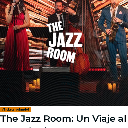
Image 1
Image 2
Image 3
Image 4
¡Tickets volando!
The Jazz Room: Un Viaje al