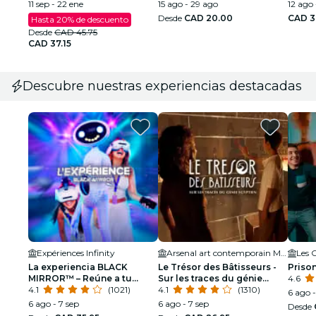
Notre
11 sep - 22 ene
15 ago - 29 ago
12 ago 
Desde
CAD 20.00
CAD 3
Hasta 20% de descuento
Desde
CAD 45.75
CAD 37.15
Descubre nuestras experiencias destacadas
Expériences Infinity
Arsenal art contemporain Montréal
Les 
La experiencia BLACK
Le Trésor des Bâtisseurs -
Prison
MIRROR™ – Reúne a tu
Sur les traces du génie
4.6
equipo. Sumérgete en la
4.1
(1021)
égyptien - Montréal
4.1
(1310)
6 ago 
trama
6 ago - 7 sep
6 ago - 7 sep
Desde