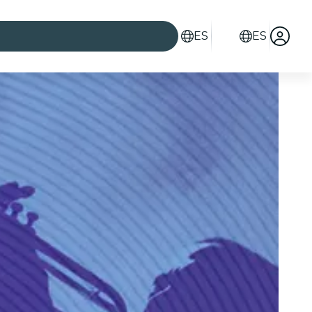
ES
ES