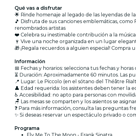
Qué vas a disfrutar
🌟 Rinde homenaje al legado de las leyendas de la
🎵 Disfruta de sus canciones emblemáticas, como 
renombrados artistas
❤️ Celebra su inestimable contribución a la música,
🍷 Vive una noche organizada en un lugar elegant
🎁 ¡Regala recuerdos a alguien especial! Compra u
Información
📅 Fechas y horarios: selecciona tus fechas y hora
⏳ Duración: Aproximadamente 60 minutos. Las puert
📍 Lugar: Le Piccolo (en el sótano del Théâtre R
👤 Edad requerida: los asistentes deben tener la ed
♿ Accesibilidad: no apto para personas con movili
🪑 Las mesas se comparten y los asientos se asign
❓ Para más información, consulta las preguntas f
✨ Si deseas reservar un espectáculo privado o co
Programa
Fly Me To The Moon - Frank Sinatra