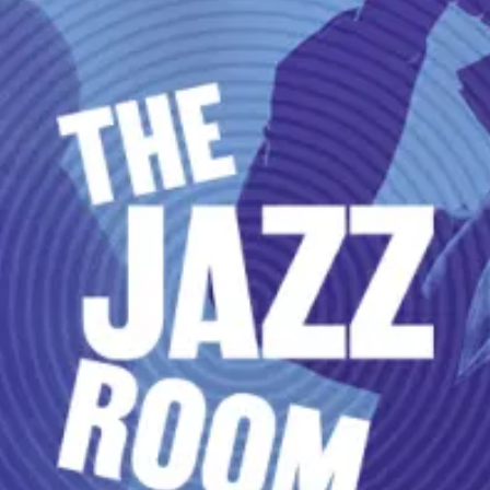
restaurantes
cine