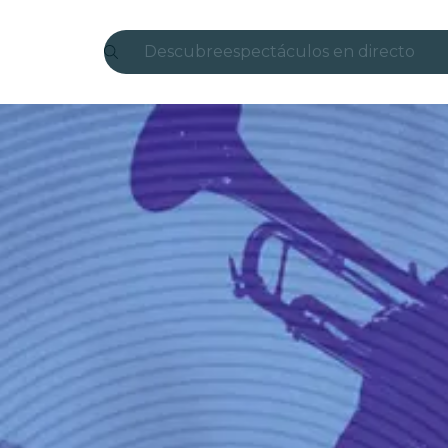
Descubre
espectáculos en directo
Madrid
candlelight
Londres
experiencias y ciudades
São Paulo
exposiciones
Seúl
recorridos por la ciudad
conciertos