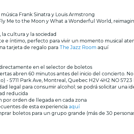
 música Frank Sinatra y Louis Armstrong
Fly Me to the Moon y What a Wonderful World, reimagin
 la cultura y la sociedad
e e íntimo, perfecto para vivir un momento musical at
na tarjeta de regalo para
The Jazz Room
aquí
s directamente en el selector de boletos
as abren 60 minutos antes del inicio del concierto. No 
ialto) - 5711 Park Ave, Montreal, Quebec H2V 4H2 NO 572
ad legal para consumir alcohol; se podrá solicitar una ide
dad reducida
an por orden de llegada en cada zona
recuentes de esta experiencia
aquí
mprar boletos para un grupo grande (más de 30 personas)