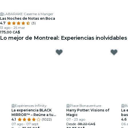
LABARAKE Caserne à Manger
Las Noches de Notas en Boca
4.7
(3)
13 ago - 25 mar
175,00 CA$
Lo mejor de Montreal: Experiencias inolvidables
Expériences Infinity
Place Bonaventure
La experiencia BLACK
Harry Potter: Visions of
La 
MIRROR™ – Reúne a tu
Magic
bas
equipo. Sumérgete en la
4.1
(1022)
07 - 23 ago
Mon
4.6
trama
07 ago - 07 sept
Desde
38,22 CA$
06 a