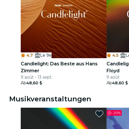
4.7
·
Le 9e
4.5
·
L
Candlelight: Das Beste aus Hans
Candleli
Zimmer
Floyd
9 août - 13 sept.
9 août
Ab
48,60 $
Ab
48,60 $
Musikveranstaltungen
-
20%