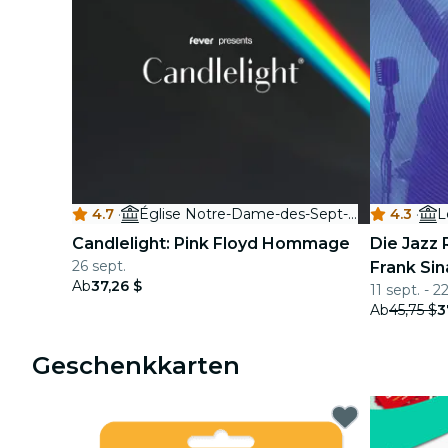
4.7
·
Église Notre-Dame-des-Sept-Douleurs
4.3
·
L
Candlelight: Pink Floyd Hommage
Die Jazz
26 sept.
Frank Sin
Ab
37,26 $
11 sept. - 22
Ab
45,75 $
3
Geschenkkarten