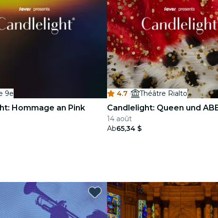
e 9e
4.7
·
Théâtre Rialto
ght: Hommage an Pink
Candlelight: Queen und AB
14 août
Ab
65,34 $