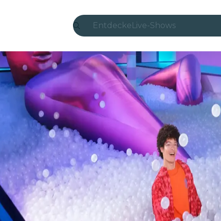
Entdecke
Live-Shows
Madrid
Candlelight
London
Erlebnisse und Städte
São Paulo
Seoul
Stadttouren
Konzerte