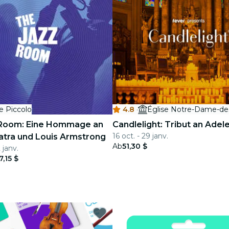
e Piccolo
4.8
·
 Room: Eine Hommage an
Candlelight: Tribut an Adel
16 oct. - 29 janv.
atra und Louis Armstrong
Ab
51,30 $
 janv.
7,15 $