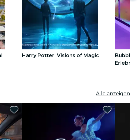
l
Harry Potter: Visions of Magic
Bubble Pl
Erlebnis 
4
4
5
5
Alle anzeigen