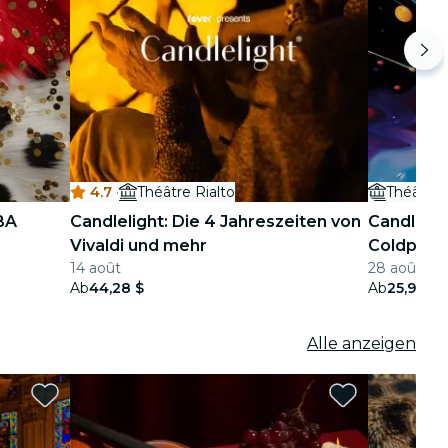
4.7
·
Théâtre Rialto
Théâtre 
BA
Candlelight: Die 4 Jahreszeiten von
Candlelig
Vivaldi und mehr
Coldplay
14 août
28 août - 9 
Ab
44,28 $
Ab
25,92 $
Alle anzeigen