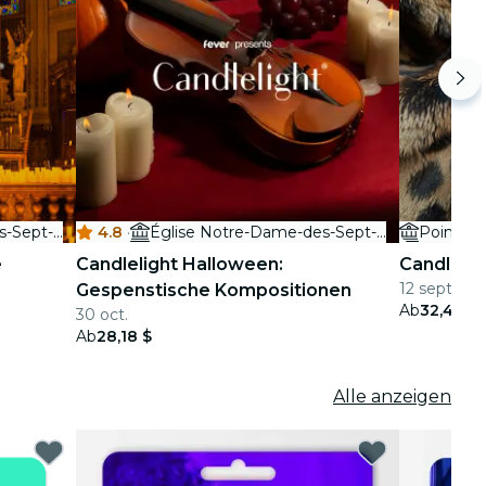
Église Notre-Dame-des-Sept-Douleurs
4.8
·
Église Notre-Dame-des-Sept-Douleurs
Pointe-à-
e
Candlelight Halloween:
Candlelig
12 sept.
Gespenstische Kompositionen
Ab
32,40 $
30 oct.
Ab
28,18 $
Alle anzeigen