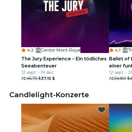
4.2
·
Centre Mont-Royal
4.1
·
Th
The Jury Experience – Ein tödliches
Ballet of
Seeabenteuer
einer fu
12 sept. - 19 déc.
12 sept. - 31
Ab
45,75 $
37,15 $
Ab
54,80 $
Candlelight-Konzerte