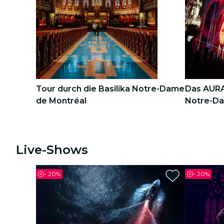
Stadttouren
Konzerte
Restaurants
Kino
Tour durch die Basilika Notre-Dame
Das AURA-
de Montréal
Notre-Da
1
1
2
2
Live-Shows
-
20%
-
20%