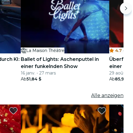
La Maison Théâtre
4.7
·
L
urch KI:
Ballet of Lights: Aschenputtel in
Überfall:
einer funkelnden Show
einer ill
16 janv. - 27 mars
29 août - 26
Ab
51,84 $
Ab
85,98 $
Alle anzeigen