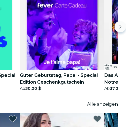
Basiliqu
Special
Guter Geburtstag, Papa! - Special
Das AURA-
Edition Geschenkgutschein
Notre-Dam
Ab
30,00 $
Ab
37,00 $
Geschenk
Alle anzeigen