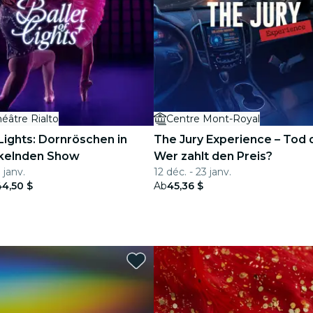
éâtre Rialto
Centre Mont-Royal
 Lights: Dornröschen in
The Jury Experience – Tod d
nkelnden Show
Wer zahlt den Preis?
 janv.
12 déc. - 23 janv.
44,50 $
Ab
45,36 $