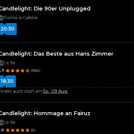
Candlelight: Die 90er Unplugged
Pointe-à-Callière
20:30
Candlelight: Das Beste aus Hans Zimmer
Le 9e
4.7
(960)
18:30
Findet auch statt am:
So., 09 Aug.
Candlelight: Hommage an Fairuz
Le 9e
5.0
(9)