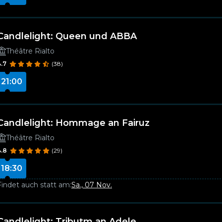
Candlelight: Queen und ABBA
Théâtre Rialto
4.7
(38)
21:00
Candlelight: Hommage an Fairuz
Théâtre Rialto
4.8
(29)
18:30
Findet auch statt am:
Sa., 07 Nov.
Candlelight: Tributm an Adele