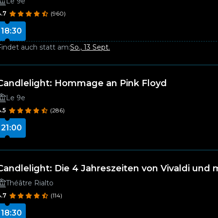
Le 9e
4.7
(960)
18:30
Findet auch statt am:
So., 13 Sept.
Candlelight: Hommage an Pink Floyd
Le 9e
.5
(286)
21:00
Candlelight: Die 4 Jahreszeiten von Vivaldi und
Théâtre Rialto
4.7
(114)
18:30