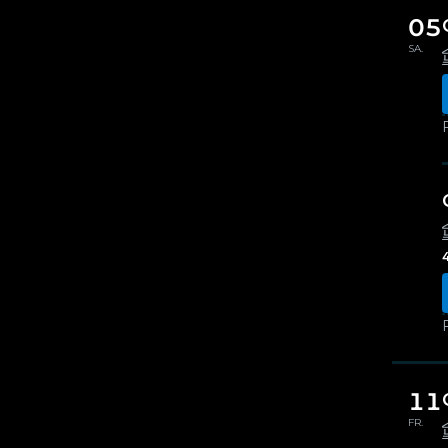
05
SA.
11
FR.