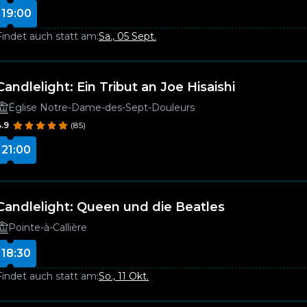
19:00
Findet auch statt am:
Sa., 05 Sept.
Candlelight: Ein Tribut an Joe Hisaishi
Église Notre-Dame-des-Sept-Douleurs
4.9
(85)
21:00
Candlelight: Queen und die Beatles
Pointe-à-Callière
18:30
Findet auch statt am:
So., 11 Okt.