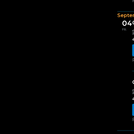
Septe
04
FR.