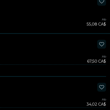
Ab
55,08 CA$
Ab
67,50 CA$
Ab
34,02 CA$