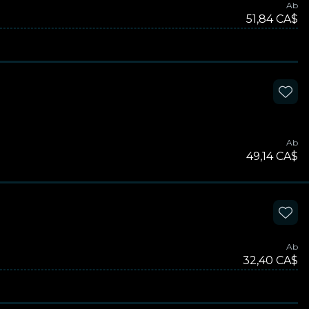
Ab
51,84 CA$
Ab
49,14 CA$
Ab
32,40 CA$