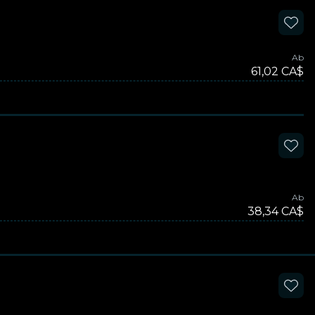
Ab
61,02 CA$
Ab
38,34 CA$