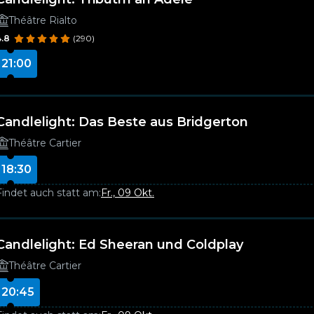
Théâtre Rialto
4.8
(290)
21:00
Candlelight: Das Beste aus Bridgerton
Théâtre Cartier
18:30
Findet auch statt am:
Fr., 09 Okt.
Candlelight: Ed Sheeran und Coldplay
Théâtre Cartier
20:45