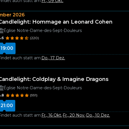
Findet auch statt am:
Fr., 09 Okt.
mber 2026
Candlelight: Hommage an Leonard Cohen
Église Notre-Dame-des-Sept-Douleurs
4.6
(220)
19:00
Findet auch statt am:
Do., 17 Dez.
Candlelight: Coldplay & Imagine Dragons
Église Notre-Dame-des-Sept-Douleurs
4.8
(991)
21:00
Findet auch statt am:
Fr., 16 Okt.
·
Fr., 20 Nov.
·
Do., 10 Dez.