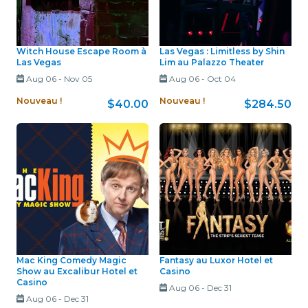
Witch House Escape Room à
Las Vegas : Limitless by Shin
Las Vegas
Lim au Palazzo Theater
Aug 06
-
Nov 05
Aug 06
-
Oct 04
Nouveau !
Nouveau !
$40.00
$284.50
Mac King Comedy Magic
Fantasy au Luxor Hotel et
Show au Excalibur Hotel et
Casino
Casino
Aug 06
-
Dec 31
Aug 06
-
Dec 31