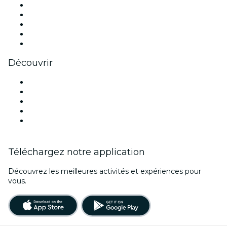
X (Twitter)
Instagram
TikTok
LinkedIn
Youtube
Découvrir
Lieux d'événements à Las Vegas
Aujourd'hui
Demain
Cette semaine
Ce week-end
Téléchargez notre application
Découvrez les meilleures activités et expériences pour
vous.