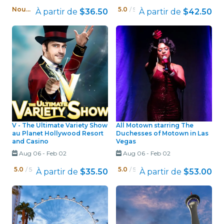
Nouveau !
5.0
/ 5
À partir de
$36.50
À partir de
$42.50
V - The Ultimate Variety Show
All Motown starring The
au Planet Hollywood Resort
Duchesses of Motown in Las
and Casino
Vegas
Aug 06
-
Feb 02
Aug 06
-
Feb 02
5.0
/ 5
5.0
/ 5
À partir de
$35.50
À partir de
$53.00