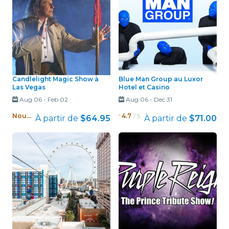
Candlelight Magic Show à
Blue Man Group au Luxor
Las Vegas
Hotel et Casino
Aug 06
-
Feb 02
Aug 06
-
Dec 31
Nouveau !
4.7
/ 5
À partir de
$64.95
À partir de
$71.00