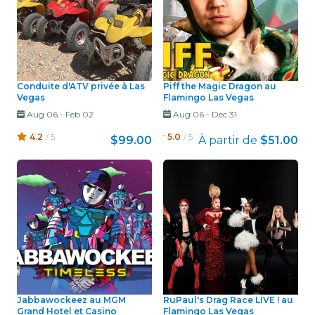
Conduite d'ATV privée à Las
Piff the Magic Dragon au
Vegas
Flamingo Las Vegas
Aug 06
-
Feb 02
Aug 06
-
Dec 31
4.2
/ 5
5.0
/ 5
$99.00
À partir de
$51.00
Jabbawockeez au MGM
RuPaul's Drag Race LIVE ! au
Grand Hotel et Casino
Flamingo Las Vegas