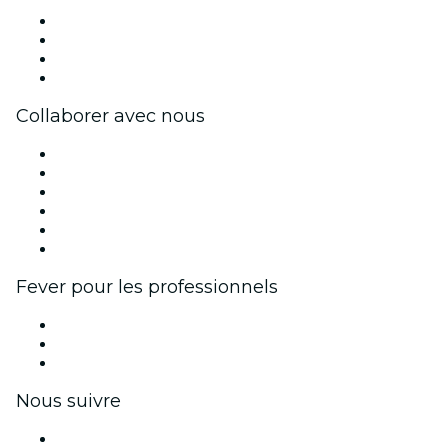
Presse
Travailler chez Fever
Cartes-cadeaux
Centre d'aide
Collaborer avec nous
Fever Zone
Publiez votre événement
Événements d'entreprise et avantages
Programme d'affiliation
Programme d'ambassadeurs et d'influenceurs
Partenariats avec des marques
Fever pour les professionnels
Événements privés et billets de groupe
Avantages pour les entreprises
Coupons et cartes cadeaux pour les entreprises
Nous suivre
Facebook