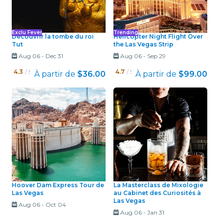
Exclu Fever
Trending
Découvrir la tombe du roi
Helicopter Night Flight Over
Tut
the Las Vegas Strip
Aug 06
-
Dec 31
Aug 06
-
Sep 29
4.3
/ 5
4.7
/ 5
À partir de
$36.00
À partir de
$99.00
Hoover Dam Express Tour de
La Masterclass de Mixologie
Las Vegas
au Cabinet des Curiosités à
Las Vegas
Aug 06
-
Oct 04
Aug 06
-
Jan 31