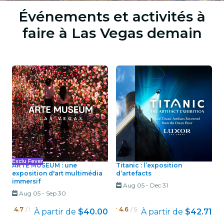
Événements et activités à
faire à Las Vegas demain
Exclu Fever
ARTE MUSEUM : une
Titanic : l’exposition
exposition d'art multimédia
d’artefacts
immersif
Aug 05
-
Dec 31
Aug 05
-
Sep 30
4.7
/ 5
4.6
/ 5
À partir de
$40.00
À partir de
$42.71