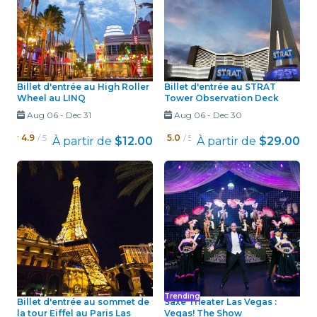
Billet d'entrée au High Roller
Billet d'entrée au STRAT
Wheel au LINQ
Tower Observation Deck
Aug 06
-
Dec 31
Aug 06
-
Dec 30
4.9
/ 5
5.0
/ 5
À partir de
$12.00
À partir de
$29.00
Trending
Billet d'entrée au sommet de
Saxe Theater Las Vegas :
la tour Eiffel au Paris Las
Vegas! The Show