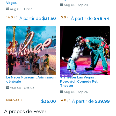
Vegas
Aug 06
-
Sep 28
Aug 06
-
Dec 31
4.0
/ 5
5.0
/ 5
À partir de
$31.50
À partir de
$49.44
Trending
Le Neon Museum : Admission
V Theater Las Vegas :
générale
Popovich Comedy Pet
Theater
Aug 05
-
Oct 03
Aug 06
-
Sep 26
Nouveau !
4.0
/ 5
$35.00
À partir de
$39.99
À propos de Fever