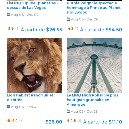
FlyLINQ Zipline : planez au-
Purple Reign : le spectacle
dessus de Las Vegas
hommage à Prince au Planet
Hollywood
Aug 06
-
Oct 02
Aug 06
-
Dec 29
3.8
/ 5
4.3
/ 5
À partir de
$26.55
À partir de
$54.50
Lion Habitat Ranch Billet
Le LINQ High Roller : le plus
d'entrée
haut gran grunnake en
Amérique
Aug 06
-
Feb 02
Aug 05
-
Oct 29
4.4
/ 5
4.8
/ 5
$26.00
À partir de
$11.10