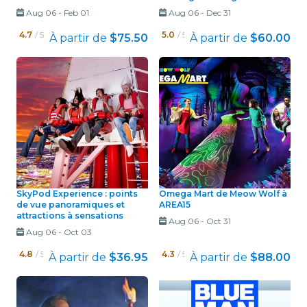
Aug 06
-
Feb 01
Aug 06
-
Dec 31
4.7
/ 5
5.0
/ 5
À partir de
$75.50
À partir de
$60.00
SkyPod Experience : points
Omega Mart de Meow Wolf à
de vue panoramiques et
AREA15
attractions à sensations
Aug 06
-
Oct 31
Aug 06
-
Oct 03
4.8
/ 5
4.3
/ 5
À partir de
$36.95
À partir de
$88.00