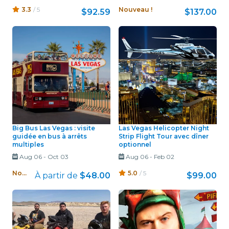
3.3
/ 5
Nouveau !
$92.59
$137.00
Big Bus Las Vegas : visite
Las Vegas Helicopter Night
guidée en bus à arrêts
Strip Flight Tour avec dîner
multiples
optionnel
Aug 06
-
Oct 03
Aug 06
-
Feb 02
Nouveau !
5.0
/ 5
À partir de
$48.00
$99.00