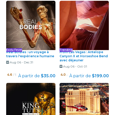
Exclu Fever
Trending
Real Bodies : un voyage à
From Las Vegas : Antelope
travers l'expérience humaine
Canyon X et Horseshoe Bend
avec déjeuner
Aug 06
-
Dec 31
Aug 06
-
Oct 01
4.6
/ 5
4.0
/ 5
À partir de
$35.00
À partir de
$199.00