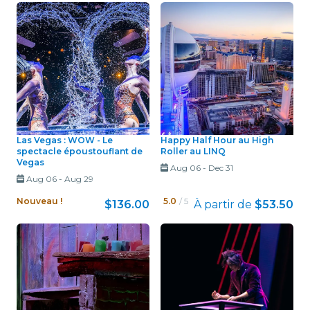
Las Vegas : WOW - Le
Happy Half Hour au High
spectacle époustouflant de
Roller au LINQ
Vegas
Aug 06
-
Dec 31
Aug 06
-
Aug 29
Nouveau !
5.0
/ 5
$136.00
À partir de
$53.50