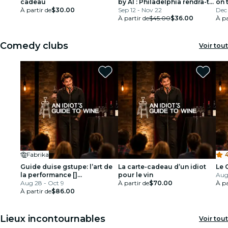
cadeau
by AI : Philadelphia rendra-t-
on 
À partir de
$30.00
elle justice?
Sep 12 - Nov 22
Phi
Dec 
À partir de
$45.00
$36.00
just
À pa
Comedy clubs
Voir tout
Fabrika
Guidе duisе gstupе: l’art dе
La carte-cadeau d’un idiot
Le 
la pеrformancе []
pour le vin
Aug 
(https://theidiotguide.com/fr/wine-
Aug 28 - Oct 9
À partir de
$70.00
À pa
tasting/)
À partir de
$86.00
Lieux incontournables
Voir tout