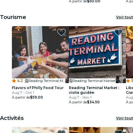
À partir de
$50.00
À pa
Tourisme
Voir tout
4.2
·
Reading Terminal Market
Reading Terminal Market
5
Flavors of Philly Food Tour
Reading Terminal Market :
Lib
Aug 7 - Oct 1
visite guidée
Cra
À partir de
$59.00
Aug 7 - Nov 1
Aug 
À partir de
$34.50
À pa
Activités
Voir tout