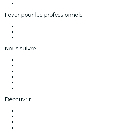
Partenariats avec des marques
Fever pour les professionnels
Événements privés et billets de groupe
Avantages pour les entreprises
Coupons et cartes cadeaux pour les entreprises
Nous suivre
Facebook
X (Twitter)
Instagram
TikTok
LinkedIn
Youtube
Découvrir
Lieux d'événements à Philadelphie
Aujourd'hui
Demain
Cette semaine