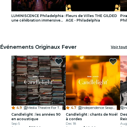
concerts
LUMINISCENCE Philadelphia :
Fleurs de Villes THE GILDED
Pir
restaurants
une célébration immersive
AGE - Philadelphia
Phi
de la lumière, de la musique
et de l'histoire
1
1
2
2
3
3
cinéma
Événements Originaux Fever
Voir tout
4.9
·
Media Theatre For The Performing Arts
4.7
·
Independence Seaport Museum
Candlelight : les années 90
Candlelight : chants de Noël
Des
en acoustique
à cordes
Rei
Sep 5
Dec 18
Phi
Aug