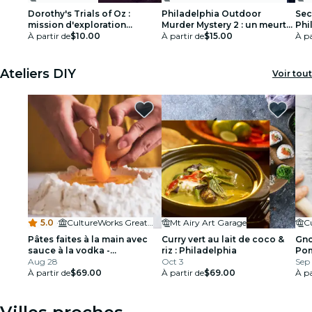
Dorothy's Trials of Oz :
Philadelphia Outdoor
Sec
mission d'exploration
Murder Mystery 2 : un meurtre
Phi
urbaine à Philadelphie
À partir de
$10.00
en plein air le soir d’un
À partir de
$15.00
dét
À pa
rendez-vous !
au
Ateliers DIY
Voir tout
5.0
·
CultureWorks Greater Philadelphia
Mt Airy Art Garage
Pâtes faites à la main avec
Curry vert au lait de coco &
Gno
sauce à la vodka -
riz : Philadelphia
Pom
Philadelphie
Aug 28
Oct 3
Sep 
À partir de
$69.00
À partir de
$69.00
À pa