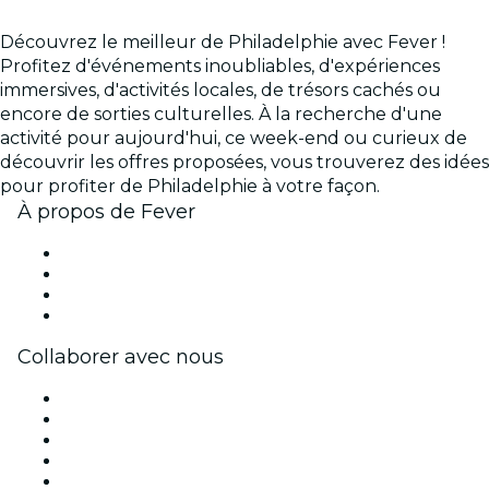
Découvrez le meilleur de Philadelphie avec Fever !
Profitez d'événements inoubliables, d'expériences
immersives, d'activités locales, de trésors cachés ou
encore de sorties culturelles. À la recherche d'une
activité pour aujourd'hui, ce week-end ou curieux de
découvrir les offres proposées, vous trouverez des idées
pour profiter de Philadelphie à votre façon.
À propos de Fever
Presse
Travailler chez Fever
Cartes-cadeaux
Centre d'aide
Collaborer avec nous
Fever Zone
Publiez votre événement
Événements d'entreprise et avantages
Programme d'affiliation
Programme d'ambassadeurs et d'influenceurs