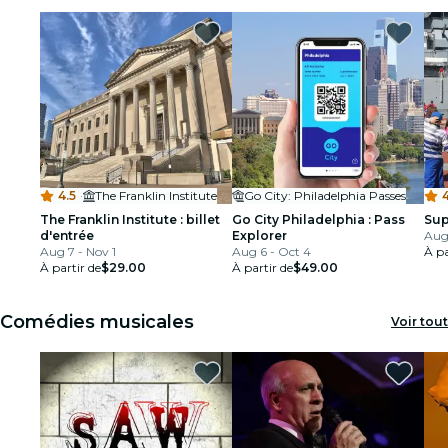
4.5
·
The Franklin Institute
Go City: Philadelphia Passes
4
The Franklin Institute : billet
Go City Philadelphia : Pass
Sup
d'entrée
Explorer
Aug
Aug 7 - Nov 1
Aug 6 - Oct 4
À pa
À partir de
$29.00
À partir de
$49.00
Comédies musicales
Voir tout