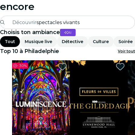
encore
Découvrir
spectacles vivants
Choisis ton ambiance
AI
Madrid
Tout
Musique live
Détective
Culture
Soirée
Candlelight
Top 10 à Philadelphie
Voir tout
Londres
-
30%
expériences et villes
São Paulo
expositions
Séoul
visites urbaines