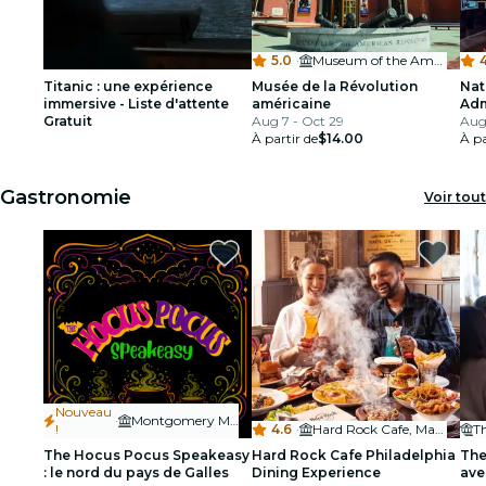
5.0
·
Museum of the American Revolution
Titanic : une expérience
Musée de la Révolution
Nat
immersive - Liste d'attente
américaine
Adm
Gratuit
Aug 7 - Oct 29
Aug
À partir de
$14.00
À pa
Gastronomie
Voir tout
Nouveau
·
Montgomery Mall
!
4.6
·
Hard Rock Cafe, Market Street
T
The Hocus Pocus Speakeasy
Hard Rock Cafe Philadelphia
The
: le nord du pays de Galles
Dining Experience
ave