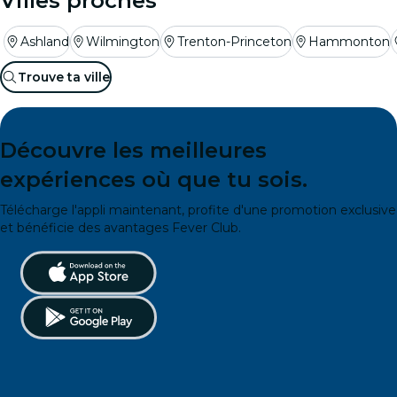
Villes proches
Ashland
Wilmington
Trenton-Princeton
Hammonton
Trouve ta ville
Découvre les meilleures
expériences où que tu sois.
Télécharge l'appli maintenant, profite d'une promotion exclusive
et bénéficie des avantages Fever Club.