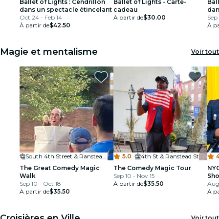
Ballet of Lights : Cendrillon
Ballet of Lights - Carte-
Bal
dans un spectacle étincelant
cadeau
dan
Oct 24 - Feb 14
À partir de
$30.00
Sep 
À partir de
$42.50
À pa
Magie et mentalisme
Voir tout
South 4th Street & Ranstead Street
5.0
·
4th St & Ranstead St
4
The Great Comedy Magic
The Comedy Magic Tour
NYC
Walk
Sep 10 - Nov 15
Sho
Sep 10 - Oct 18
À partir de
$35.50
Ho
Aug
À partir de
$35.50
À pa
Croisières en Ville
Voir tout