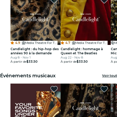
4.9
·
Media Theatre For The Performing Arts
4.7
·
Media Theatre For The Performing Arts
Candlelight : du hip-hop des
Candlelight : hommage à
Can
années 90 à la demande
Queen et The Beatles
Mic
Aug 8 - Nov 1
Aug 22 - Nov 8
Aug 
À partir de
$33.50
À partir de
$33.50
À pa
Événements musicaux
Voir tout