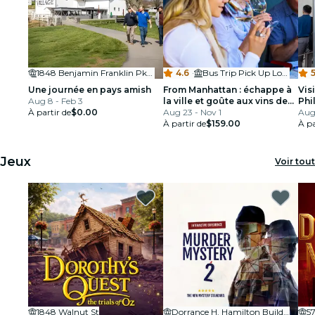
1848 Benjamin Franklin Pkwy
4.6
·
Bus Trip Pick Up Location
5
Une journée en pays amish
From Manhattan : échappe à
Vis
Aug 8 - Feb 3
la ville et goûte aux vins de
Phi
À partir de
$0.00
Long Island (n°1 sur Yelp!)
Aug 23 - Nov 1
com
Aug
À partir de
$159.00
New
À pa
Jeux
Voir tout
1848 Walnut St
Dorrance H. Hamilton Building, Thomas Jefferson University
57