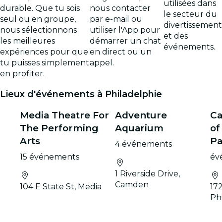
utilisées dans
durable. Que tu sois
nous contacter
le secteur du
seul ou en groupe,
par e-mail ou
divertissement
nous sélectionnons
utiliser l'App pour
et des
les meilleures
démarrer un chat
événements.
expériences pour que
en direct ou un
tu puisses simplement
appel.
en profiter.
Lieux d'événements à Philadelphie
Media Theatre For
Adventure
Ca
The Performing
Aquarium
of
Arts
Pa
4 événements
15 événements
év
1 Riverside Drive,
Camden
104 E State St, Media
172
Ph