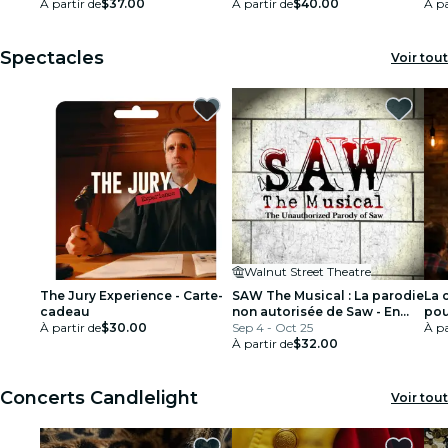
À partir de
$37.00
À partir de
$40.00
À pa
Spectacles
Voir tout
Walnut Street Theatre
The Jury Experience - Carte-
SAW The Musical : La parodie
La 
cadeau
non autorisée de Saw - En
pou
À partir de
$30.00
direct de New York (tournée
Sep 4 - Oct 25
À pa
nationale Off-Broadway) - En
À partir de
$32.00
direct à Philadelphie
Concerts Candlelight
Voir tout