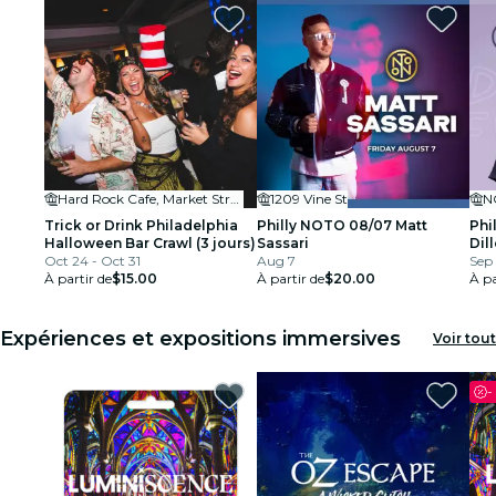
Hard Rock Cafe, Market Street
1209 Vine St
N
Trick or Drink Philadelphia
Philly NOTO 08/07 Matt
Phi
Halloween Bar Crawl (3 jours)
Sassari
Dil
Oct 24 - Oct 31
Aug 7
Sep 
À partir de
$15.00
À partir de
$20.00
À pa
Expériences et expositions immersives
Voir tout
-