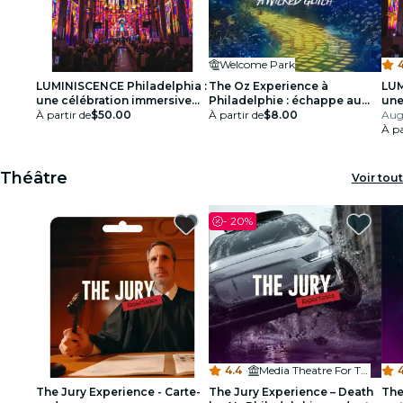
Welcome Park
4
LUMINISCENCE Philadelphia :
The Oz Experience à
LUM
une célébration immersive
Philadelphie : échappe au
une
de la lumière, de la musique
À partir de
$50.00
vilain bug !
À partir de
$8.00
de 
Aug
et de l'histoire - Carte-
et d
À pa
cadeau
Théâtre
Voir tout
-
20%
4.4
·
Media Theatre For The Performing Arts
The Jury Experience - Carte-
The Jury Experience – Death
The