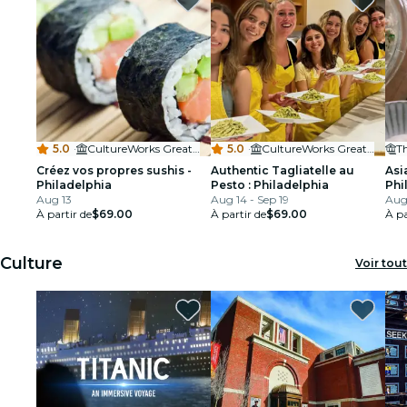
5.0
·
CultureWorks Greater Philadelphia
5.0
·
CultureWorks Greater Philadelphia
T
Créez vos propres sushis -
Authentic Tagliatelle au
Asi
Philadelphia
Pesto : Philadelphia
Phi
Aug 13
Aug 14 - Sep 19
Aug 
À partir de
$69.00
À partir de
$69.00
À pa
Culture
Voir tout