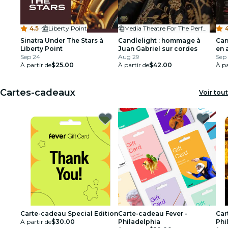
4.5
·
Liberty Point
Media Theatre For The Performing Arts
4
Sinatra Under The Stars à
Candlelight : hommage à
Can
Liberty Point
Juan Gabriel sur cordes
en 
Sep 24
Aug 29
Sep 
À partir de
$25.00
À partir de
$42.00
À pa
Cartes-cadeaux
Voir tout
Carte-cadeau Special Edition
Carte-cadeau Fever -
Car
À partir de
$30.00
Philadelphia
Phi