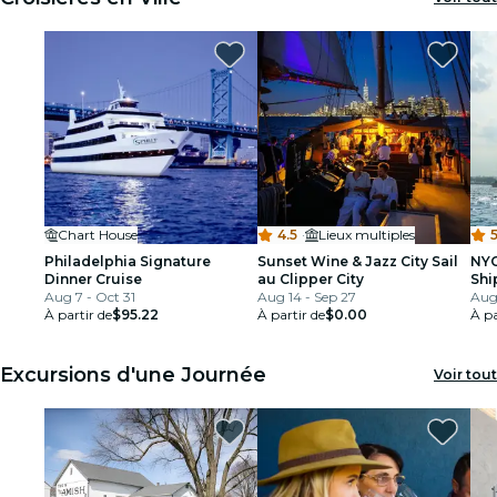
Chart House
4.5
·
Lieux multiples
5
Philadelphia Signature
Sunset Wine & Jazz City Sail
NYC
Dinner Cruise
au Clipper City
Shi
Aug 7 - Oct 31
Aug 14 - Sep 27
Cit
Aug 
À partir de
$95.22
À partir de
$0.00
À pa
Excursions d'une Journée
Voir tout