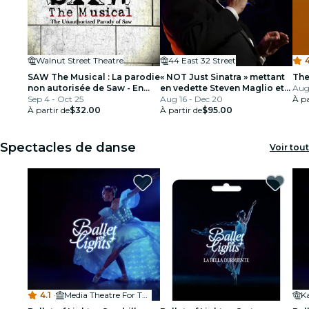
Walnut Street Theatre
44 East 32 Street
SAW The Musical : La parodie
« NOT Just Sinatra » mettant
The
non autorisée de Saw - En
en vedette Steven Maglio et
Aug
direct de New York (tournée
Sep 4 - Oct 25
son orchestre Big Band
Aug 16 - Dec 20
À pa
nationale Off-Broadway) - En
À partir de
$32.00
À partir de
$95.00
direct à Philadelphie
Spectacles de danse
Voir tout
4.1
·
Media Theatre For The Performing Arts
K