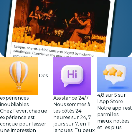
Des
4,8 sur 5 sur
expériences
Assistance 24/7
l'App Store
inoubliables
Nous sommes à
Notre appli est
Chez Fever, chaque
tes côtés 24
parmi les
expérience est
heures sur 24, 7
mieux notées
conçue pour laisser
jours sur 7, en 11
et les plus
une impression
langues. Tu peux