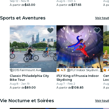
Sep 12 - Nov 8
Aug 6 - Oct 4
jou
Aug
À partir de
$45.00
À partir de
$37.65
À pa
Sports et Aventures
Voir tout
2015 Fairmount Ave
4.9
·
iFLY Indoor Skydiving Philadelphia
4
Classic Philadelphia City
iFLY King of Prussia Indoor
Cen
Bike Tour
Skydiving
Loc
Aug 8 - Jan 19
Aug 7 - Feb 2
Aug 
À partir de
$89.00
À partir de
$108.85
À pa
Vie Nocturne et Soirées
Voir tout