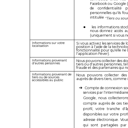
Facebook ou Google (ve
de confidentialité
personnelles qu'ils fou
intitulée
"Tiers ou sou
les informations stoc
nous donnez accès aux
(uniquement si vous no
Informations sur votre
Si vous activez les services de
localisation
position à l'aide de la techno
fonctionnalité pour qu'elle ne so
l'application Fever).
Informations provenant
Nous pouvons collecter des do
d'autres personnes
tiers ou d'autres personnes, te
fraude et des partenaires qui no
Informations provenant de
Nous pouvons collecter des
tiers ou de sources
auprès de divers tiers, comme i
accessibles au public
Compte de connexion socia
services par l'intermédiai
Google, nous collecterons
compte auprès de ces tie
profil, votre tranche d'
disponibles sur votre profi
adresse électronique. Vou
qui sont partagées par