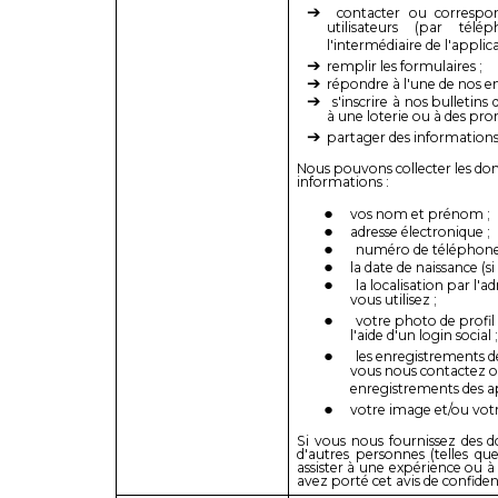
contacter ou correspo
utilisateurs (par té
l'intermédiaire de l'applica
remplir les formulaires ;
répondre à l'une de nos e
s'inscrire à nos bulletin
à une loterie ou à des pro
partager des informations 
Nous pouvons collecter les don
informations :
vos nom et prénom ;
adresse électronique ;
numéro de téléphone (s
la date de naissance (si
la localisation par l'a
vous utilisez ;
votre photo de profil
l'aide d'un login social ;
les enregistrements d
vous nous contactez ou
enregistrements des a
votre image et/ou vot
Si vous nous fournissez des 
d'autres personnes (telles que
assister à une expérience ou
avez porté cet avis de confident