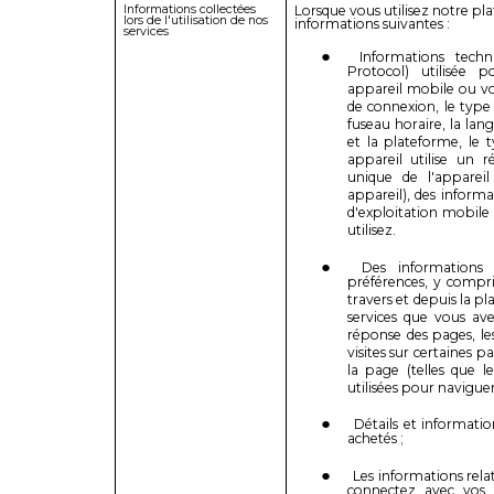
Informations collectées
Lorsque vous utilisez notre pla
lors de l'utilisation de nos
informations suivantes :
services
Informations techn
Protocol) utilisée 
appareil mobile ou vot
de connexion, le type 
fuseau horaire, la lan
et la plateforme, le t
appareil utilise un r
unique de l'apparei
appareil), des inform
d'exploitation mobile
utilisez.
Des informations 
préférences, y compris
travers et depuis la pl
services que vous av
réponse des pages, le
visites sur certaines p
la page (telles que l
utilisées pour naviguer
Détails et information
achetés ;
Les informations rela
connectez avec vos i