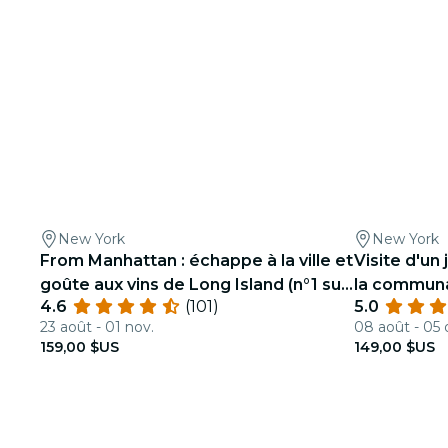
New York
New York
From Manhattan : échappe à la ville et
Visite d'un
goûte aux vins de Long Island (n°1 sur
la commun
4.6
(101)
5.0
Yelp!)
York
23 août - 01 nov.
08 août - 05 
159,00 $US
149,00 $US