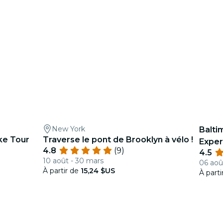
New York
Balti
ke Tour
Traverse le pont de Brooklyn à vélo !
Exper
4.8
(9)
4.5
perso
10 août - 30 mars
06 août
À partir de
15,24 $US
À part