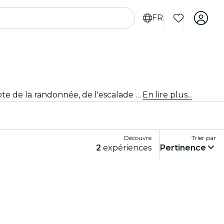
FR
Fais monter ton adrénaline avec des activités sportives et d'aventure palpitantes à Philadelphie. Que tu sois adepte de la randonnée, de l'escalade ou des sports extrêmes, nous avons ce qu'il te faut.
En lire plus...
Découvre
Trier par
2
expériences
Pertinence