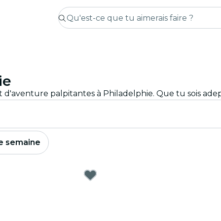
ie
e semaine