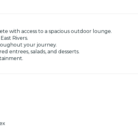
plete with access to a spacious outdoor lounge.
East Rivers.
hroughout your journey.
red entrees, salads, and desserts.
tainment.
ex