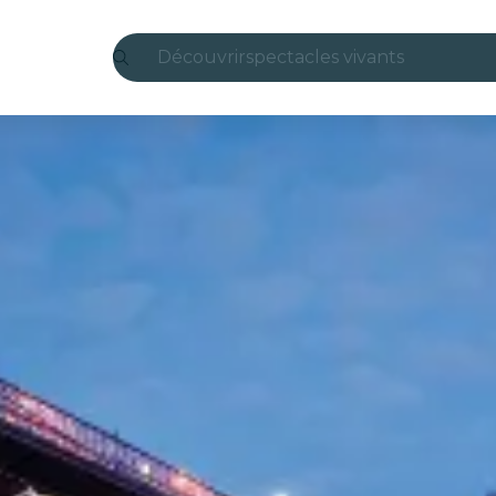
Découvrir
spectacles vivants
Madrid
Candlelight
Londres
expériences et villes
São Paulo
expositions
Séoul
visites urbaines
concerts