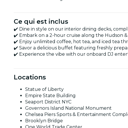
Ce qui est inclus
✔️ Dine in style on our interior dining decks, com
✔️ Embark on a 2-hour cruise along the Hudson & 
✔️ Enjoy unlimited coffee, hot tea, and iced tea t
✔️ Savor a delicious buffet featuring freshly prepa
✔️ Experience the vibe with our onboard DJ enter
Locations
Statue of Liberty
Empire State Building
Seaport District NYC
Governors Island National Monument
Chelsea Piers Sports & Entertainment Compl
Brooklyn Bridge
One World Trade Center