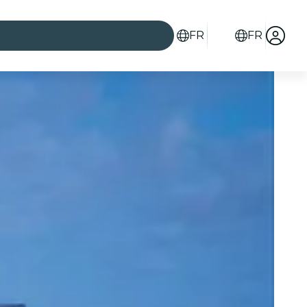
FR
FR