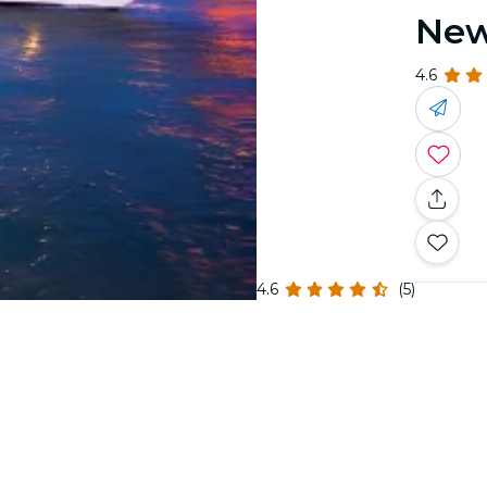
New
4.6
4.6
(5)