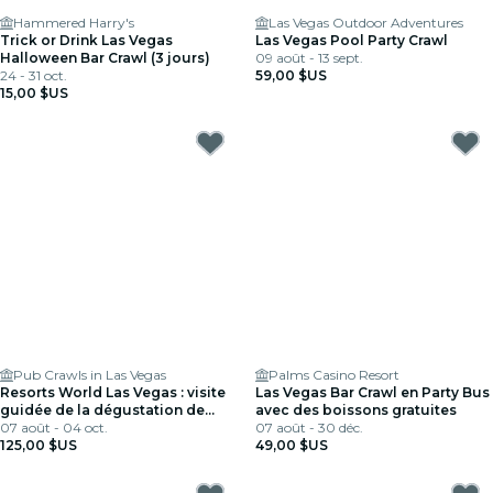
Hammered Harry's
Las Vegas Outdoor Adventures
Trick or Drink Las Vegas
Las Vegas Pool Party Crawl
Halloween Bar Crawl (3 jours)
09 août - 13 sept.
24 - 31 oct.
59,00 $US
15,00 $US
Pub Crawls in Las Vegas
Palms Casino Resort
Resorts World Las Vegas : visite
Las Vegas Bar Crawl en Party Bus
guidée de la dégustation de
avec des boissons gratuites
cocktails + dégustations de
07 août - 04 oct.
07 août - 30 déc.
nourriture
125,00 $US
49,00 $US