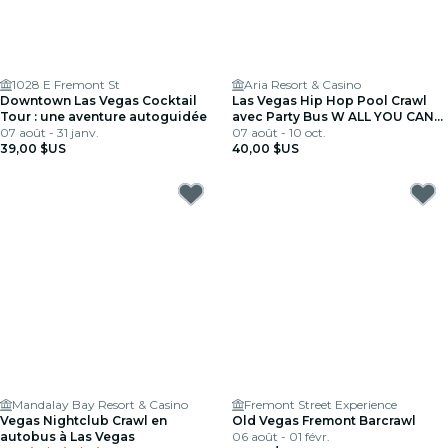
1028 E Fremont St
Aria Resort & Casino
Downtown Las Vegas Cocktail
Las Vegas Hip Hop Pool Crawl
Tour : une aventure autoguidée
avec Party Bus W ALL YOU CAN
07 août - 31 janv.
DRINK
07 août - 10 oct.
39,00 $US
40,00 $US
Mandalay Bay Resort & Casino
Fremont Street Experience
Vegas Nightclub Crawl en
Old Vegas Fremont Barcrawl
autobus à Las Vegas
06 août - 01 févr.