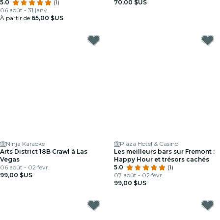
5.0
(1)
70,00 $US
06 août - 31 janv.
À partir de
65,00 $US
Ninja Karaoke
Plaza Hotel & Casino
Arts District 18B Crawl à Las
Les meilleurs bars sur Fremont :
Vegas
Happy Hour et trésors cachés
06 août - 02 févr.
5.0
(1)
99,00 $US
07 août - 02 févr.
99,00 $US