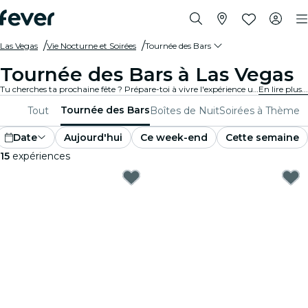
Las Vegas
Vie Nocturne et Soirées
Tournée des Bars
Tournée des Bars à Las Vegas
Tu cherches ta prochaine fête ? Prépare-toi à vivre l'expérience ultime de la tournée des bars à Las Vegas ! Passe d'un bar à l'autre, en savourant de délicieuses boissons et en rencontrant de nouveaux amis en chemin. Ne manque pas les meilleures tournées des bars que Las Vegas a à offrir !
En lire plus...
Tournée des Bars
Tout
Boîtes de Nuit
Soirées à Thème
Date
Aujourd'hui
Ce week-end
Cette semaine
15
expériences