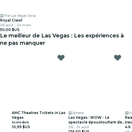
The Las Vegas Strip
Royal Crawl
06 août - 24 mars
50,00 $US
Le meilleur de Las Vegas : Les expériences à
ne pas manquer
AMC Theatres Tickets in Las
Sphere
P
Vegas
Las Vegas : WOW - Le
Rea
12,00 $US
spectacle époustouflant de
tra
10,99 $US
Vegas
06 - 29 août
4.6
136,00 $US
06 a