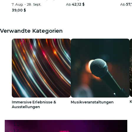
7. Aug. - 28. Sept.
Ab
42,12 $
Ab
57,
39,00 $
Verwandte Kategorien
K
Immersive Erlebnisse &
Musikveranstaltungen
Ausstellungen