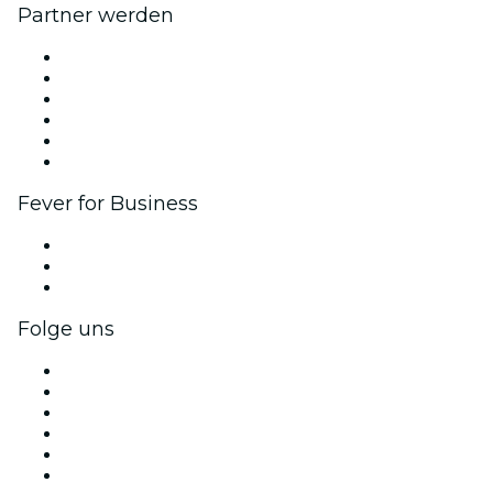
Partner werden
Fever Zone
Veröffentliche dein Event
Firmenevents & -vorteile
Affiliate-Programm
Botschafter & Influencer-Programm
Markenpartnerschaften
Fever for Business
Privatveranstaltungen & Gruppentickets
Firmenvorteile
Firmengeschenkkarten und -gutscheine
Folge uns
Facebook
X (Twitter)
Instagram
TikTok
LinkedIn
YouTube