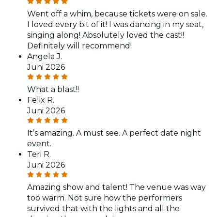
Went off a whim, because tickets were on sale.
I loved every bit of it! I was dancing in my seat,
singing along! Absolutely loved the cast!!
Definitely will recommend!
Angela J.
Juni 2026
What a blast!!
Felix R.
Juni 2026
It’s amazing. A must see. A perfect date night
event.
Teri R.
Juni 2026
Amazing show and talent! The venue was way
too warm. Not sure how the performers
survived that with the lights and all the