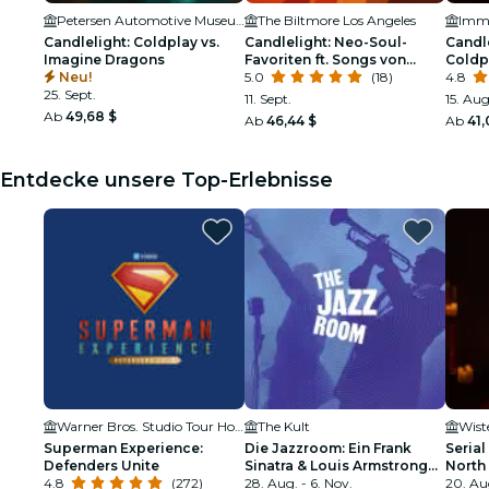
Petersen Automotive Museum
The Biltmore Los Angeles
Candlelight: Coldplay vs.
Candlelight: Neo-Soul-
Candl
Imagine Dragons
Favoriten ft. Songs von
Coldp
Neu!
Prince, Childish Gambino &
5.0
(18)
Drago
4.8
25. Sept.
mehr
11. Sept.
15. Aug
Ab
49,68 $
Ab
46,44 $
Ab
41,
Entdecke unsere Top-Erlebnisse
Warner Bros. Studio Tour Hollywood
The Kult
Wist
Superman Experience:
Die Jazzroom: Ein Frank
Serial
Defenders Unite
Sinatra & Louis Armstrong
North
4.8
(272)
Tribut
28. Aug. - 6. Nov.
20. Au