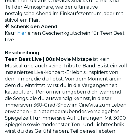
Beat Treff daraus. CineVitas Snacks und Bar sind
Teil der Atmosphäre, wie der ultimative
nostalgische Abend im Einkaufszentrum, aber mit
stilvollem Flair.
🎁
Schenk den Abend
Kauf
hier
einen Geschenkgutschein für Teen Beat
Live
Beschreibung
Teen Beat Live | 80s Movie Mixtape
ist kein
Musical und auch keine Tribute-Band. Es ist ein voll
inszeniertes Live-Konzert-Erlebnis, inspiriert von
den Filmen, die du liebst. Von dem Moment an, in
dem du eintrittst, wirst du in die Vergangenheit
katapultiert. Performer umgeben dich, während
die Songs, die du auswendig kennst, in dieser
immersiven 360-Grad-Show im CineVita zum Leben
erwachen – ein atemberaubendes verspiegeltes
Spiegelzelt für immersive Aufführungen. Mit 3000
Spiegeln sowie modernster Ton- und Lichttechnik
wirst du das Gefühl haben, Teil deines liebsten