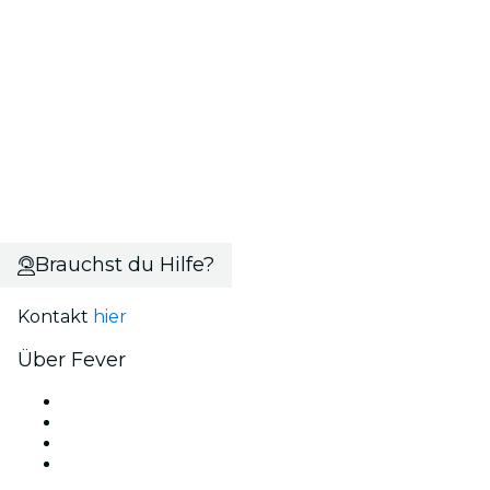
Brauchst du Hilfe?
Kontakt
hier
Über Fever
Presse
Wir stellen ein!
Geschenkgutscheine
Hilfe-Center