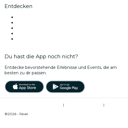
Entdecken
Veranstaltungsorte in Los Angeles
Heute
Morgen
Diese Woche
Dieses Wochenende
Du hast die App noch nicht?
Entdecke bevorstehende Erlebnisse und Events, die am
besten zu dir passen.
Allgemeine Geschäftsbedingungen
|
Datenschutzerklärung
|
Do Not Sell My Personal Information / Cookies Management
©2026 - Fever