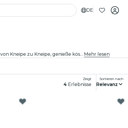
DE
Du suchst nach deiner nächsten Party? Mach dich bereit für die ultimative Kneipentour in Los Angeles! Springe von Kneipe zu Kneipe, genieße köstliche Getränke und lerne unterwegs neue Leute kennen. Verpasse auf keinen Fall die besten Kneipentouren, die Los Angeles zu bieten hat!
Mehr lesen
Zeigt
Sortieren nach
4
Erlebnisse
Relevanz