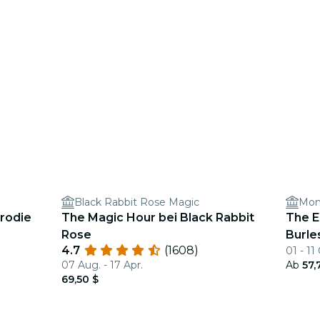
Black Rabbit Rose Magic
Mon
rodie
The Magic Hour bei Black Rabbit
The E
Rose
Burle
4.7
(1608)
01 - 11
07 Aug. - 17 Apr.
Ab
57,
69,50 $