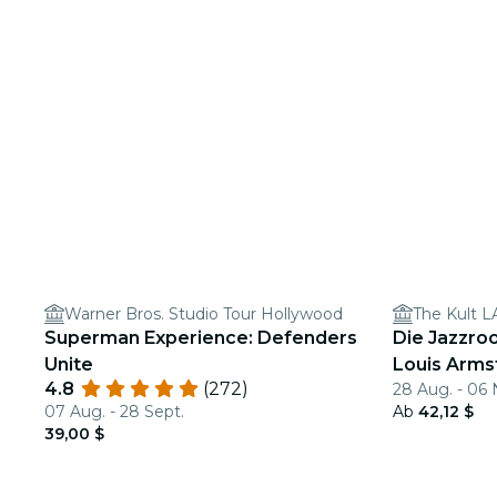
Warner Bros. Studio Tour Hollywood
The Kult L
Superman Experience: Defenders
Die Jazzroo
Unite
Louis Arms
4.8
(272)
28 Aug. - 06 
07 Aug. - 28 Sept.
Ab
42,12 $
39,00 $