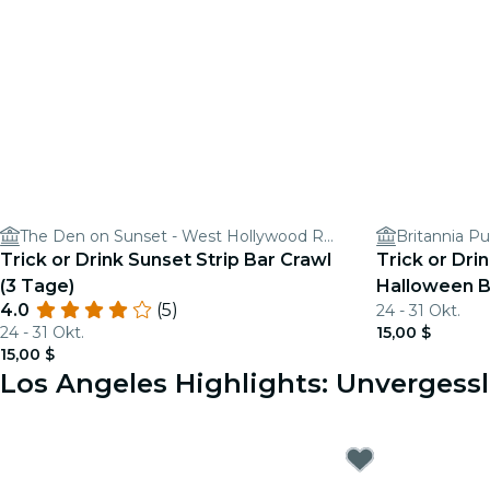
The Den on Sunset - West Hollywood Restaurant & Bar
Britannia P
Trick or Drink Sunset Strip Bar Crawl
Trick or Dri
(3 Tage)
Halloween B
4.0
(5)
24 - 31 Okt.
24 - 31 Okt.
15,00 $
15,00 $
Los Angeles Highlights: Unvergessl