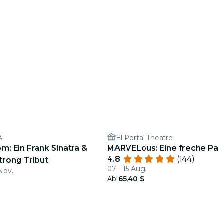
A
El Portal Theatre
m: Ein Frank Sinatra &
MARVELous: Eine freche Pa
4.8
(144)
trong Tribut
07 - 15 Aug.
Nov.
Ab
65,40 $