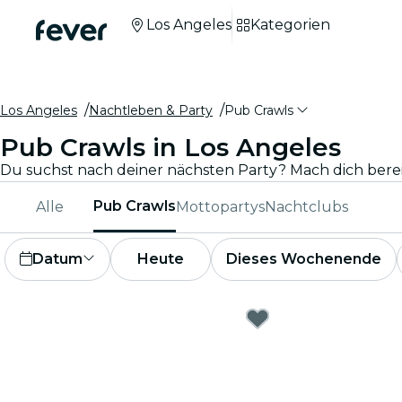
Los Angeles
Kategorien
Los Angeles
Nachtleben & Party
Pub Crawls
Pub Crawls in Los Angeles
Pub Crawls
Alle
Mottopartys
Nachtclubs
Datum
Heute
Dieses Wochenende