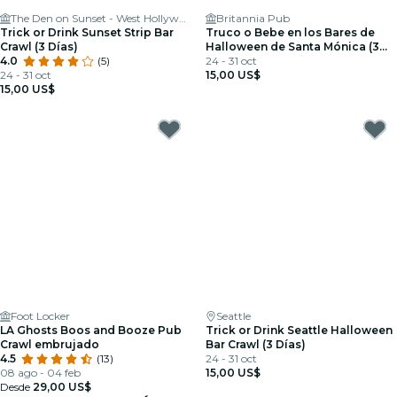
The Den on Sunset - West Hollywood Restaurant & Bar
Britannia Pub
Trick or Drink Sunset Strip Bar
Truco o Bebe en los Bares de
Crawl (3 Días)
Halloween de Santa Mónica (3
4.0
(5)
Días)
24 - 31 oct
24 - 31 oct
15,00 US$
15,00 US$
Foot Locker
Seattle
LA Ghosts Boos and Booze Pub
Trick or Drink Seattle Halloween
Crawl embrujado
Bar Crawl (3 Días)
4.5
(13)
24 - 31 oct
08 ago - 04 feb
15,00 US$
Desde
29,00 US$