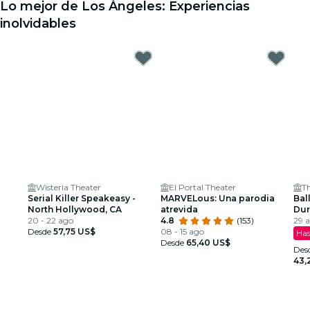
Lo mejor de Los Ángeles: Experiencias
inolvidables
Wisteria Theater
El Portal Theater
Serial Killer Speakeasy -
MARVELous: Una parodia
Ball
North Hollywood, CA
atrevida
Dur
20 - 22 ago
4.8
(153)
Esp
29 a
Desde
57,75 US$
08 - 15 ago
Has
Desde
65,40 US$
Des
43,