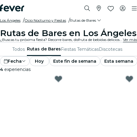
Los Ángeles
Ocio Nocturno y Fiestas
Rutas de Bares
Rutas de Bares en Los Ángeles
¿Buscas tu próxima fiesta? Recorre bares, disfruta de bebidas deliciosas y conoce nuevos amigos en el camino. ¡No te pierdas los mejores pub crawls que Los Ángeles tiene para ofrecer!
Ver más
Rutas de Bares
Todos
Fiestas Temáticas
Discotecas
Fecha
Hoy
Este fin de semana
Esta semana
4
experiencias