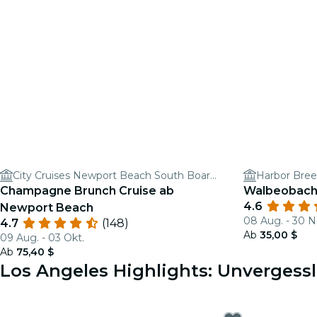
City Cruises Newport Beach South Boarding
Harbor Bree
Champagne Brunch Cruise ab
Walbeobach
4.6
Newport Beach
08 Aug. - 30 N
4.7
(148)
Ab
35,00 $
09 Aug. - 03 Okt.
Ab
75,40 $
Los Angeles Highlights: Unvergessl