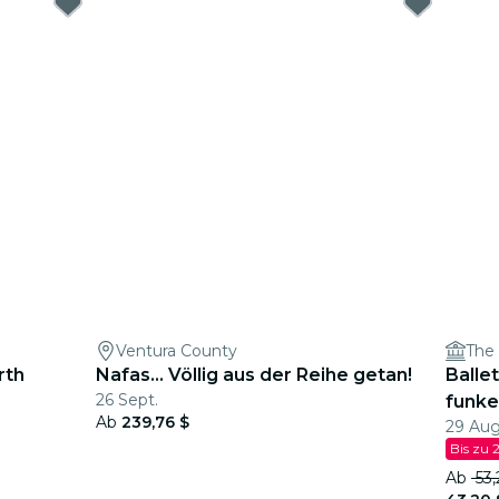
Ventura County
The 
rth
Nafas… Völlig aus der Reihe getan!
Balle
26 Sept.
funk
Ab
239,76 $
29 Aug.
Bis zu 
Ab
53,