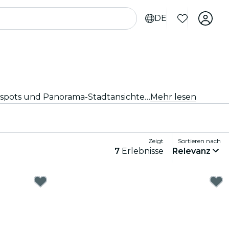
DE
Entdecke Los Angeles vom Wasser aus mit eleganten Kreuzfahrten und Bootsfahrten. Schau dir berühmte Hotspots und Panorama-Stadtansichten an, während du entspannt über das Wasser gleitest. Erlebe die Stadt auf einzigartige Weise!
Mehr lesen
Zeigt
Sortieren nach
7
Erlebnisse
Relevanz