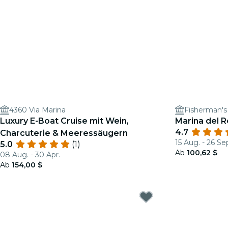
4360 Via Marina
Fisherman's 
Luxury E-Boat Cruise mit Wein,
Marina del R
4.7
Charcuterie & Meeressäugern
15 Aug. - 26 Se
5.0
(1)
Ab
100,62 $
08 Aug. - 30 Apr.
Ab
154,00 $