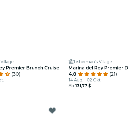
Village
Fisherman's Village
ey Premier Brunch Cruise
Marina del Rey Premier D
(30)
4.8
(21)
pt.
14 Aug. - 02 Okt.
Ab
131,77 $