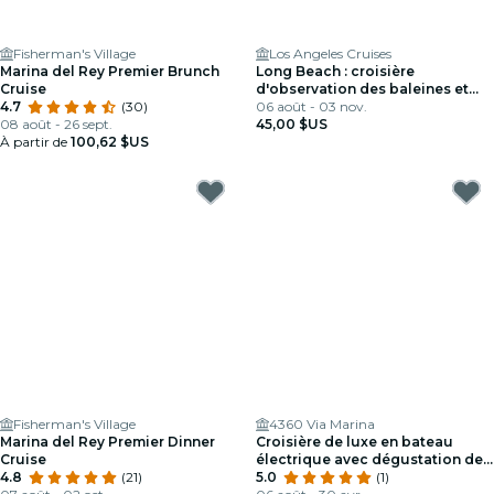
Fisherman's Village
Los Angeles Cruises
Marina del Rey Premier Brunch
Long Beach : croisière
Cruise
d'observation des baleines et
4.7
(30)
des dauphins
06 août - 03 nov.
08 août - 26 sept.
45,00 $US
À partir de
100,62 $US
Fisherman's Village
4360 Via Marina
Marina del Rey Premier Dinner
Croisière de luxe en bateau
Cruise
électrique avec dégustation de
4.8
(21)
vin, de la charcuterie et
5.0
(1)