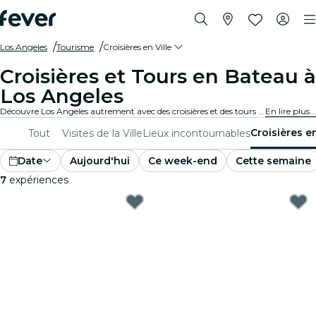
Los Angeles
Tourisme
Croisières en Ville
Croisières et Tours en Bateau à
Los Angeles
Découvre Los Angeles autrement avec des croisières et des tours en bateau. Admire les monuments emblématiques et les vues à couper le souffle de la ville en traversant des eaux sereines. Les croisières et les tours en bateau à Los Angeles t'embarqueront dans une aventure sans pareil.
En lire plus...
Croisières en
Tout
Visites de la Ville
Lieux incontournables
Date
Aujourd'hui
Ce week-end
Cette semaine
7
expériences