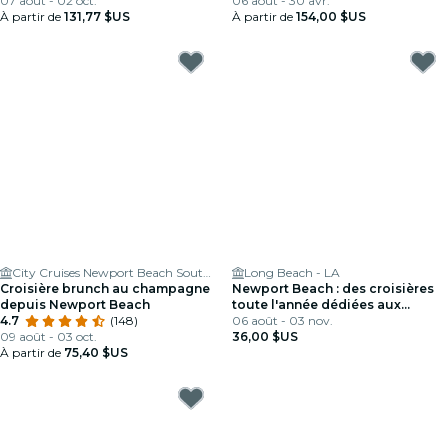
07 août - 02 oct.
observation des otaries
06 août - 30 avr.
À partir de
131,77 $US
À partir de
154,00 $US
City Cruises Newport Beach South Boarding
Long Beach - LA
Croisière brunch au champagne
Newport Beach : des croisières
depuis Newport Beach
toute l'année dédiées aux
4.7
(148)
baleines et aux dauphins
06 août - 03 nov.
09 août - 03 oct.
36,00 $US
À partir de
75,40 $US