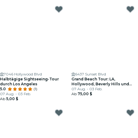
7046 Hollywood Blvd
6437 Sunset Blvd
Halbtägige Sightseeing-Tour
Grand Beach Tour: LA,
durch Los Angeles
Hollywood, Beverly Hills und
5.0
(1)
Santa Monica
07 Aug. - 03 Feb.
07 Aug. - 03 Feb.
Ab
75,00 $
Ab
5,00 $