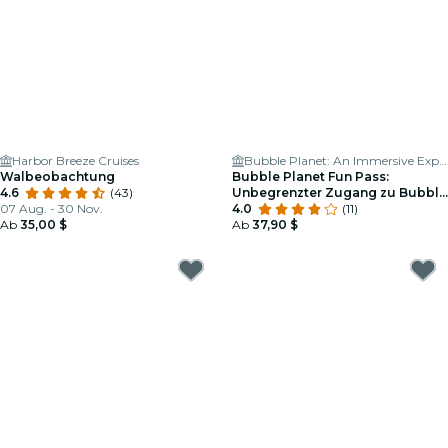
Harbor Breeze Cruises
Bubble Planet: An Immersive Experience - Los Angeles
Walbeobachtung
Bubble Planet Fun Pass:
4.6
(43)
Unbegrenzter Zugang zu Bubble
07 Aug. - 30 Nov.
Planet Los Angeles für 6 Monate
4.0
(11)
Ab
35,00 $
Ab
37,90 $