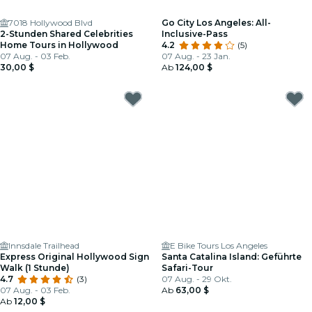
7018 Hollywood Blvd
Go City Los Angeles: All-
2-Stunden Shared Celebrities
Inclusive-Pass
Home Tours in Hollywood
4.2
(5)
07 Aug. - 03 Feb.
07 Aug. - 23 Jan.
30,00 $
Ab
124,00 $
Innsdale Trailhead
E Bike Tours Los Angeles
Express Original Hollywood Sign
Santa Catalina Island: Geführte
Walk (1 Stunde)
Safari-Tour
4.7
(3)
07 Aug. - 29 Okt.
07 Aug. - 03 Feb.
Ab
63,00 $
Ab
12,00 $