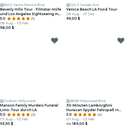
8500 Santa Monica Blvd
320 E Sunset Ave
Beverly Hills Tour - Filmstar-Höfe
Venice Beach LA Food Tour
und Los Angeles Sightseeing mit
08 Aug. - 27 Dez.
dem Elektrofahrrad
5.0
(1)
99,00 $
08 Aug. - 03 Feb.
98,00 $
Ovation Hollywood
6808 Hollywood Blvd
Manson Family Murders Funeral
30-Minuten Lamborghini
Limo-Tour durch LA
Huracan Spyder Fahrspaß in
5.0
(2)
Hollywood
5.0
(4)
07 Aug. - 02 Feb.
07 Aug. - 03 Feb.
93,50 $
Ab
189,00 $