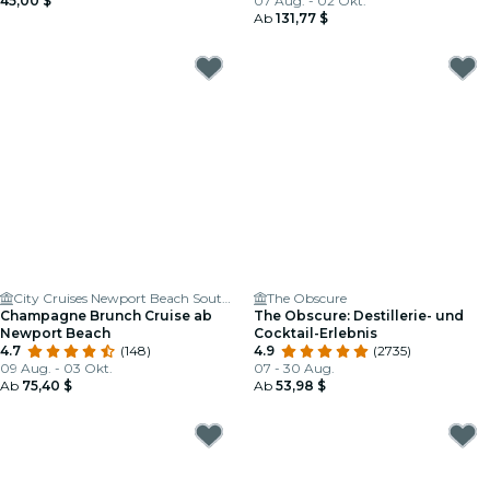
45,00 $
07 Aug. - 02 Okt.
Ab
131,77 $
City Cruises Newport Beach South Boarding
The Obscure
Champagne Brunch Cruise ab
The Obscure: Destillerie- und
Newport Beach
Cocktail-Erlebnis
4.7
(148)
4.9
(2735)
09 Aug. - 03 Okt.
07 - 30 Aug.
Ab
75,40 $
Ab
53,98 $