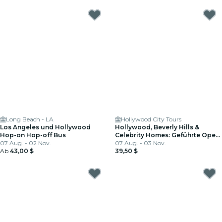
Long Beach - LA
Hollywood City Tours
Los Angeles und Hollywood
Hollywood, Beverly Hills &
Hop-on Hop-off Bus
Celebrity Homes: Geführte Open
07 Aug. - 02 Nov.
Air Bus Tour
07 Aug. - 03 Nov.
Ab
43,00 $
39,50 $