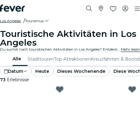
Los Angeles
Tourismus
Touristische Aktivitäten in Los
Angeles
Du suchst nach touristischen Aktivitäten in Los Angeles? Entdecke Los Angeles – mach dich bereit für ein Abenteuer nach dem anderen mit diesen spannenden Erlebnissen, die speziell für Touristen entwickelt wurden. Erlebe das Beste von Los Angeles !
Mehr lesen
Alle
Stadttouren
Top-Attraktionen
Kreuzfahrten & Boots
Datum
Heute
Dieses Wochenende
Diese Woc
73
Erlebnisse