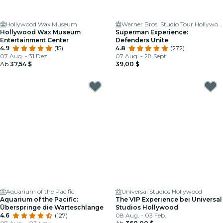
Hollywood Wax Museum
Warner Bros. Studio Tour Hollywood
Hollywood Wax Museum
Superman Experience:
Entertainment Center
Defenders Unite
4.9
(15)
4.8
(272)
07 Aug. - 31 Dez.
07 Aug. - 28 Sept.
Ab
37,54 $
39,00 $
Aquarium of the Pacific
Universal Studios Hollywood
Aquarium of the Pacific:
The VIP Experience bei Universal
Überspringe die Warteschlange
Studios Hollywood
4.6
(127)
08 Aug. - 03 Feb.