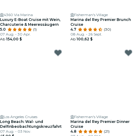
4360 Via Marina
Fisherman's Village
Luxury E-Boat Cruise mit Wein,
Marina del Rey Premier Brunch
Charcuterie & Meeressäugern
Cruise
5.0
(1)
4.7
(30)
07 Aug. - 30 Apr.
08 Aug. - 26 Sept.
Ab
154,00 $
Ab
100,62 $
Los Angeles Cruises
Fisherman's Village
Long Beach: Wal- und
Marina del Rey Premier Dinner
Delfinbeobachtungskreuzfahrt
Cruise
07 Aug. - 03 Nov.
4.8
(21)