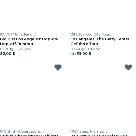
7701 Mulholland Dr
Hollywood City Tours
Big Bus Los Angeles: Hop-on-
Los Angeles: The Getty Center
Hop-off-Bustour
Geführte Tour
07 Aug. - 04 Nov.
07 Aug. - 01 Nov.
82,00 $
Ab
39,00 $
Griffith-Observatorium
Chateau Marmont