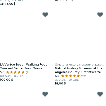
07 Aug. - 03 Nov.
Ab
360,00 $
Ab
34,95 $
LA Venice Beach Walking Food
Natural History Museum of Los Angeles County
Tour mit Secret Food Tours
Natural History Museum of Los
5.0
(1)
Angeles County: Eintrittskarte
08 Aug. - 03 Feb.
4.8
(37)
100,00 $
07 Aug. - 29 Okt.
18,00 $