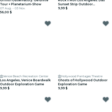
Griffith Observatory: Geführte
Rock'n'Roll Los Angeles: Das
Tour + Planetarium-Show
Sunset Strip Outdoor
07 Aug. - 03 Nov.
Exploration Game
9,99 $
56,00 $
Venice Beach Recreation Center
Hollywood Pantages Theatre
Los Angeles, Venice Boardwalk
Ghosts of Hollywood Outdoor
Outdoor Exploration Game
Exploration Game
9,99 $
9,99 $