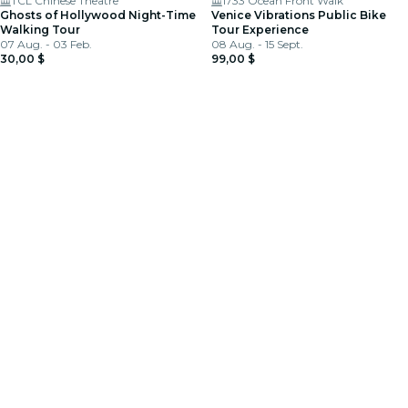
TCL Chinese Theatre
1733 Ocean Front Walk
Ghosts of Hollywood Night-Time
Venice Vibrations Public Bike
Walking Tour
Tour Experience
07 Aug. - 03 Feb.
08 Aug. - 15 Sept.
30,00 $
99,00 $