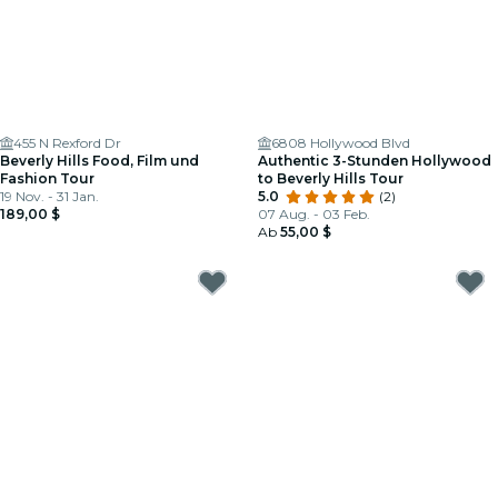
455 N Rexford Dr
6808 Hollywood Blvd
Beverly Hills Food, Film und
Authentic 3-Stunden Hollywood
Fashion Tour
to Beverly Hills Tour
19 Nov. - 31 Jan.
5.0
(2)
189,00 $
07 Aug. - 03 Feb.
Ab
55,00 $