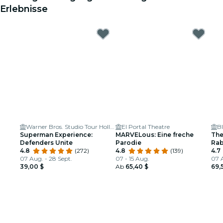
Erlebnisse
Warner Bros. Studio Tour Hollywood
El Portal Theatre
B
Superman Experience:
MARVELous: Eine freche
The
Defenders Unite
Parodie
Rab
4.8
(272)
4.8
(139)
4.7
07 Aug. - 28 Sept.
07 - 15 Aug.
07 A
39,00 $
Ab
65,40 $
69,