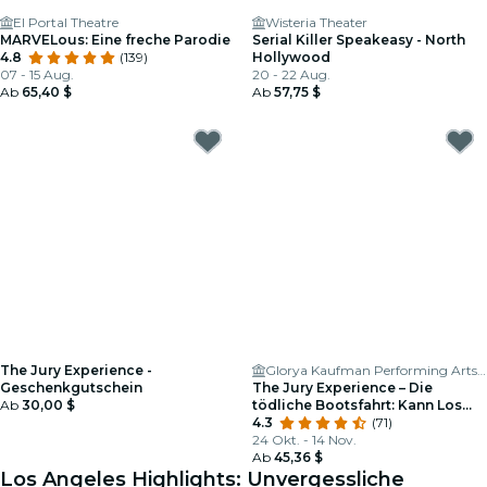
El Portal Theatre
Wisteria Theater
MARVELous: Eine freche Parodie
Serial Killer Speakeasy - North
4.8
(139)
Hollywood
07 - 15 Aug.
20 - 22 Aug.
Ab
65,40 $
Ab
57,75 $
The Jury Experience -
Glorya Kaufman Performing Arts Center at Vista Del Mar Child and Family Services
Geschenkgutschein
The Jury Experience – Die
Ab
30,00 $
tödliche Bootsfahrt: Kann Los
Angeles Gerechtigkeit liefern?
4.3
(71)
24 Okt. - 14 Nov.
Ab
45,36 $
Los Angeles Highlights: Unvergessliche