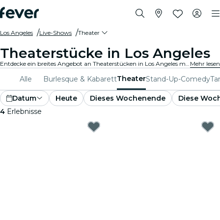
Los Angeles
Live-Shows
Theater
Theaterstücke in Los Angeles
Entdecke ein breites Angebot an Theaterstücken in Los Angeles mit allen Arten von Produktionen, und verbringe einen zauberhaften Abend in bester Gesellschaft.
Mehr lesen
Theater
Alle
Burlesque & Kabarett
Stand-Up-Comedy
Ta
Datum
Heute
Dieses Wochenende
Diese Woc
4
Erlebnisse