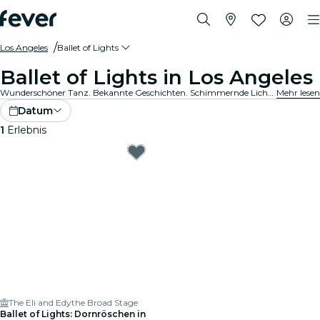
Los Angeles
Ballet of Lights
Ballet of Lights in Los Angeles
Wunderschöner Tanz. Bekannte Geschichten. Schimmernde Lichter. Das ist klassischer Tanz, wie du ihn noch nie erlebt hast. Entdecke deine Lieblings-Ballettshows, neu interpretiert.
Mehr lesen
Datum
1
Erlebnis
The Eli and Edythe Broad Stage
Ballet of Lights: Dornröschen in