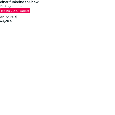
einer funkelnden Show
29 Aug. - 16 Jan.
Bis zu 20 % Rabatt
Ab
53,20 $
43,20 $