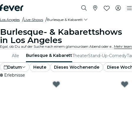
Los Angeles
Live-Shows
Burlesque & Kabarett
Burlesque- & Kabarettshows
in Los Angeles
Egal, ob Du auf der Suche nach einem glamourösen Abend oder etwas Gewagterem bist, entdecke alles von traditioneller Burlesque bis hin zu zeitgenössischen Kabarettshows in Los Angeles, und genieße ein einzigartiges und unterhaltsames Erlebnis.
Mehr lesen
Burlesque & Kabarett
Alle
Theater
Stand-Up-Comedy
Ta
Datum
Heute
Dieses Wochenende
Diese Woc
8
Erlebnisse