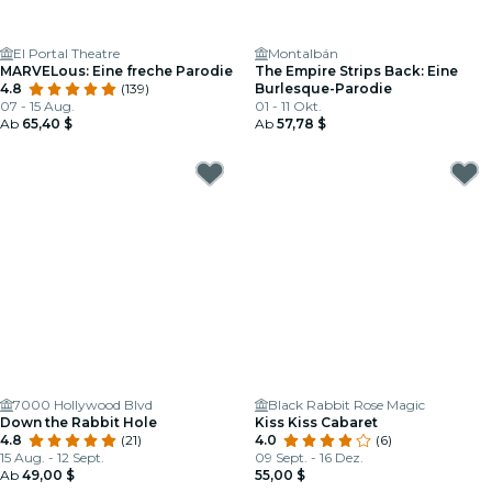
El Portal Theatre
Montalbán
MARVELous: Eine freche Parodie
The Empire Strips Back: Eine
4.8
(139)
Burlesque-Parodie
07 - 15 Aug.
01 - 11 Okt.
Ab
65,40 $
Ab
57,78 $
7000 Hollywood Blvd
Black Rabbit Rose Magic
Down the Rabbit Hole
Kiss Kiss Cabaret
4.8
(21)
4.0
(6)
15 Aug. - 12 Sept.
09 Sept. - 16 Dez.
Ab
49,00 $
55,00 $