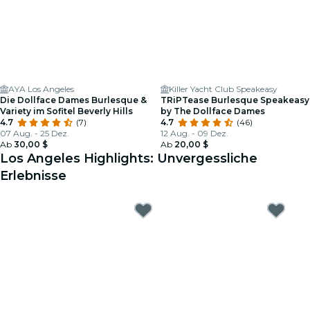
AYA Los Angeles
Killer Yacht Club Speakeasy
Die Dollface Dames Burlesque &
TRiPTease Burlesque Speakeasy
Variety im Sofitel Beverly Hills
by The Dollface Dames
4.7
(7)
4.7
(46)
07 Aug. - 25 Dez.
12 Aug. - 09 Dez.
Ab
30,00 $
Ab
20,00 $
Los Angeles Highlights: Unvergessliche
Erlebnisse