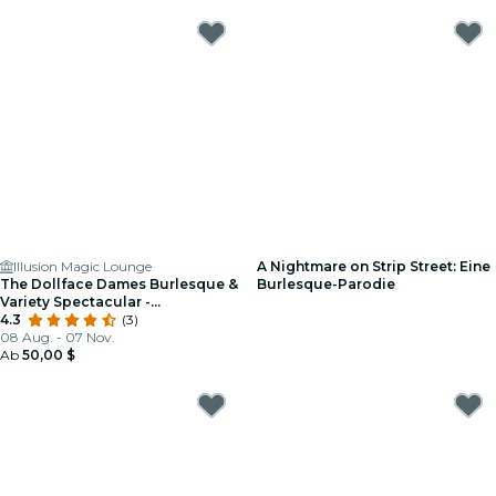
Illusion Magic Lounge
A Nightmare on Strip Street: Eine
The Dollface Dames Burlesque &
Burlesque-Parodie
Variety Spectacular -
Hauptbühne
4.3
(3)
08 Aug. - 07 Nov.
Ab
50,00 $