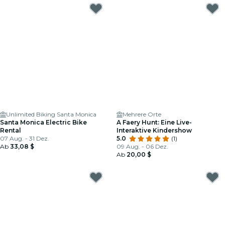
Unlimited Biking Santa Monica
Mehrere Orte
Santa Monica Electric Bike
A Faery Hunt: Eine Live-
Rental
Interaktive Kindershow
07 Aug. - 31 Dez.
5.0
(1)
Ab
33,08 $
09 Aug. - 06 Dez.
Ab
20,00 $