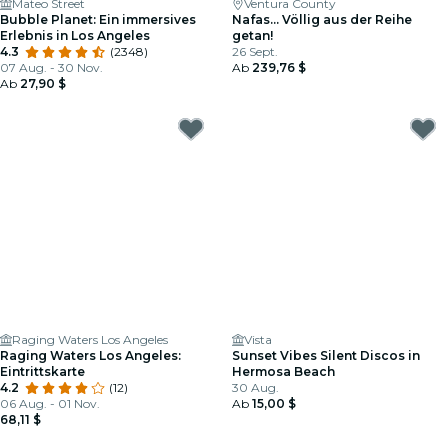
Mateo Street
Ventura County
Bubble Planet: Ein immersives
Nafas… Völlig aus der Reihe
Erlebnis in Los Angeles
getan!
4.3
(2348)
26 Sept.
07 Aug. - 30 Nov.
Ab
239,76 $
Ab
27,90 $
Raging Waters Los Angeles
Vista
Raging Waters Los Angeles:
Sunset Vibes Silent Discos in
Eintrittskarte
Hermosa Beach
4.2
(12)
30 Aug.
06 Aug. - 01 Nov.
Ab
15,00 $
68,11 $