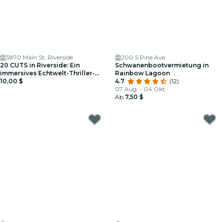
3870 Main St, Riverside
200 S Pine Ave
20 CUTS in Riverside: Ein
Schwanenbootvermietung in
immersives Echtwelt-Thriller-
Rainbow Lagoon
Spiel
10,00 $
4.7
(12)
07 Aug. - 04 Okt.
Ab
7,50 $