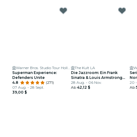
Warner Bros. Studio Tour Hollywood
The Kult LA
Wi
Superman Experience:
Die Jazzroom: Ein Frank
Ser
Defenders Unite
Sinatra & Louis Armstrong
Nor
4.8
(271)
Tribut
28 Aug. - 06 Nov.
20 -
07 Aug. - 28 Sept.
Ab
42,12 $
Ab
39,00 $