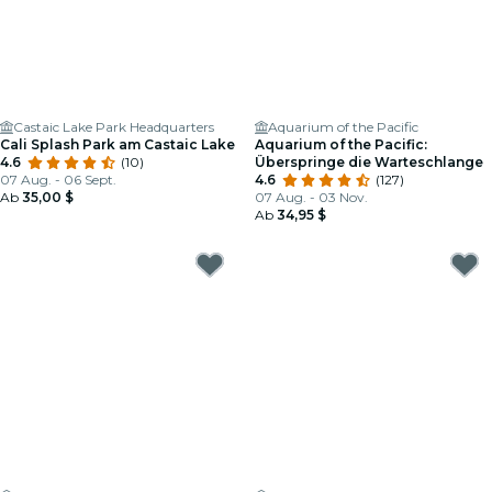
Castaic Lake Park Headquarters
Aquarium of the Pacific
Cali Splash Park am Castaic Lake
Aquarium of the Pacific:
4.6
(10)
Überspringe die Warteschlange
07 Aug. - 06 Sept.
4.6
(127)
Ab
35,00 $
07 Aug. - 03 Nov.
Ab
34,95 $