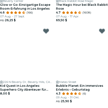
Beverly Center
Black Rabbit Rose Magic
Glow or Go: Einzigartige Escape
The Magic Hour bei Black Rabbit
Room-Erfahrung in Los Angeles
Rose
4.6
(166)
4.7
(1608)
07 Aug. - 27 Sept.
07 Aug. - 17 Apr.
Ab
26,25 $
69,50 $
226 N Beverly Dr, Beverly Hills, CA 90210, USA
Mateo Street
Kid Quest in Los Angeles:
Bubble Planet: Ein immersives
Superhero City Abenteuer für
Erlebnis – Geburtstag
Kinder (im Alter von 4–8 Jahren)
8,00 $
4.3
(6)
09 Aug. - 31 Okt.
Ab
25,90 $