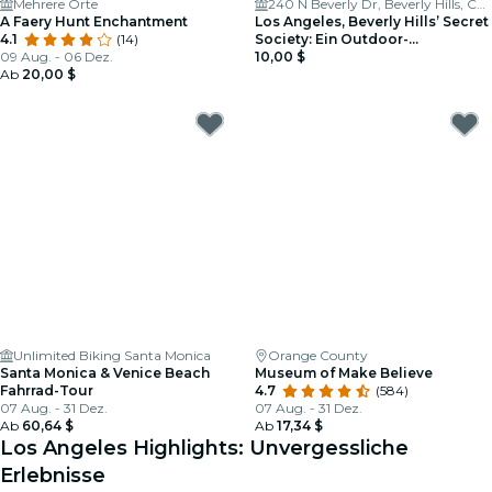
Mehrere Orte
240 N Beverly Dr, Beverly Hills, CA 90210
A Faery Hunt Enchantment
Los Angeles, Beverly Hills’ Secret
4.1
(14)
Society: Ein Outdoor-
09 Aug. - 06 Dez.
Detektivspiel
10,00 $
Ab
20,00 $
Unlimited Biking Santa Monica
Orange County
Santa Monica & Venice Beach
Museum of Make Believe
Fahrrad-Tour
4.7
(584)
07 Aug. - 31 Dez.
07 Aug. - 31 Dez.
Ab
60,64 $
Ab
17,34 $
Los Angeles Highlights: Unvergessliche
Erlebnisse