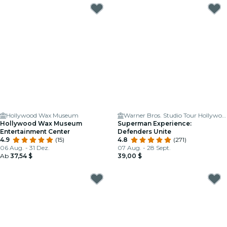
Hollywood Wax Museum
Warner Bros. Studio Tour Hollywood
Hollywood Wax Museum
Superman Experience:
Entertainment Center
Defenders Unite
4.9
(15)
4.8
(271)
06 Aug. - 31 Dez.
07 Aug. - 28 Sept.
Ab
37,54 $
39,00 $