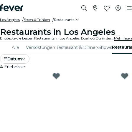
Los Angeles
Essen & Trinken
Restaurants
Restaurants in Los Angeles
Entdecke die besten Restaurants in Los Angeles. Egal, ob Du in der Stimmung für feines oder legeres Essen bist, wir haben für jeden Gaumen das perfekte Angebot.
Mehr lesen
Restaura
Alle
Verkostungen
Restaurant & Dinner-Shows
Datum
4
Erlebnisse