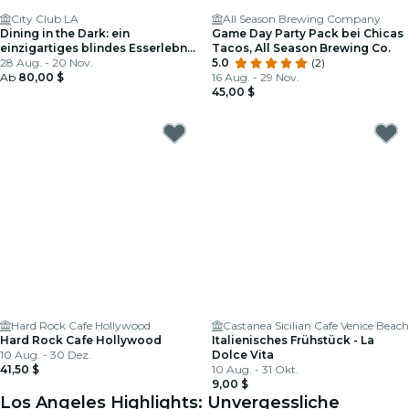
City Club LA
All Season Brewing Company
Dining in the Dark: ein
Game Day Party Pack bei Chicas
einzigartiges blindes Esserlebnis
Tacos, All Season Brewing Co.
im City Club
28 Aug. - 20 Nov.
5.0
(2)
Ab
80,00 $
16 Aug. - 29 Nov.
45,00 $
Hard Rock Cafe Hollywood
Castanea Sicilian Cafe Venice Beach
Hard Rock Cafe Hollywood
Italienisches Frühstück - La
10 Aug. - 30 Dez.
Dolce Vita
41,50 $
10 Aug. - 31 Okt.
9,00 $
Los Angeles Highlights: Unvergessliche