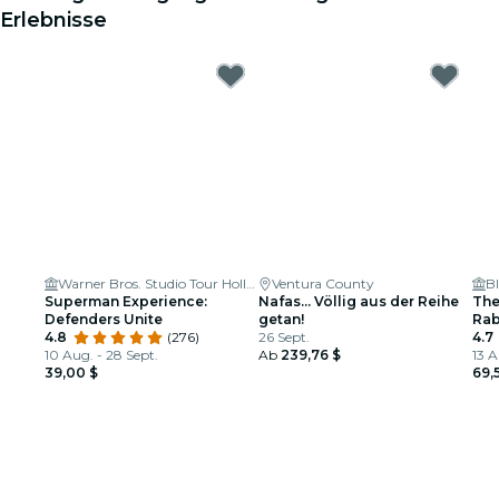
Erlebnisse
Warner Bros. Studio Tour Hollywood
Ventura County
B
Superman Experience:
Nafas… Völlig aus der Reihe
The
Defenders Unite
getan!
Rab
4.8
(276)
26 Sept.
4.7
10 Aug. - 28 Sept.
Ab
239,76 $
13 A
39,00 $
69,