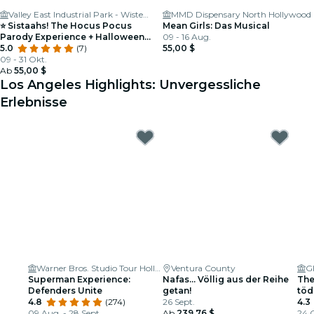
Valley East Industrial Park - Wisteria Theater
MMD Dispensary North Hollywood
⭐ Sistaahs! The Hocus Pocus
Mean Girls: Das Musical
Parody Experience + Halloween
09 - 16 Aug.
Party
5.0
(7)
55,00 $
09 - 31 Okt.
Ab
55,00 $
Los Angeles Highlights: Unvergessliche
Erlebnisse
Warner Bros. Studio Tour Hollywood
Ventura County
Superman Experience:
Nafas… Völlig aus der Reihe
The
Defenders Unite
getan!
töd
4.8
(274)
26 Sept.
Los
4.3
09 Aug. - 28 Sept.
Ab
239,76 $
lief
24 O