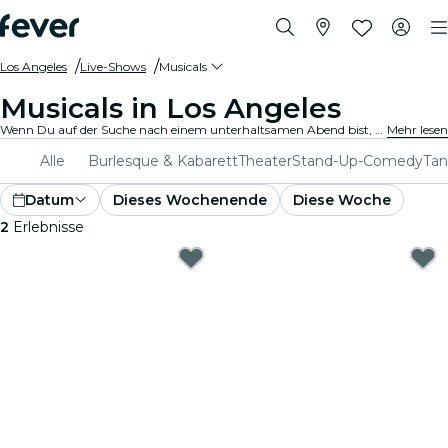
Los Angeles
Live-Shows
Musicals
Musicals in Los Angeles
Wenn Du auf der Suche nach einem unterhaltsamen Abend bist, solltest Du unbedingt eines der vielen fantastischen Musicals in Los Angeles besuchen, von klassischen Produktionen bis hin zu neueren Hits. Genieße ein einzigartiges Erlebnis!
Mehr lesen
Alle
Burlesque & Kabarett
Theater
Stand-Up-Comedy
Ta
Datum
Dieses Wochenende
Diese Woche
2
Erlebnisse