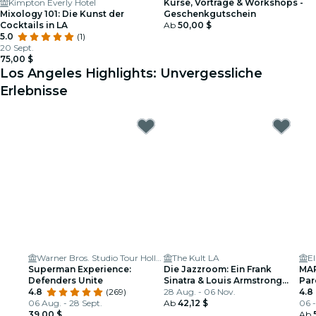
Kimpton Everly Hotel
Kurse, Vorträge & Workshops -
Mixology 101: Die Kunst der
Geschenkgutschein
Cocktails in LA
Ab
50,00 $
5.0
(1)
20 Sept.
75,00 $
Los Angeles Highlights: Unvergessliche
Erlebnisse
Warner Bros. Studio Tour Hollywood
The Kult LA
El
Superman Experience:
Die Jazzroom: Ein Frank
MAR
Defenders Unite
Sinatra & Louis Armstrong
Par
4.8
(269)
Tribut
28 Aug. - 06 Nov.
4.8
06 Aug. - 28 Sept.
Ab
42,12 $
06 -
39,00 $
Ab