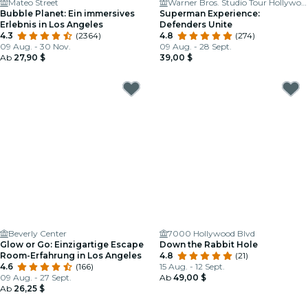
Mateo Street
Warner Bros. Studio Tour Hollywood
Bubble Planet: Ein immersives
Superman Experience:
Erlebnis in Los Angeles
Defenders Unite
4.3
(2364)
4.8
(274)
09 Aug. - 30 Nov.
09 Aug. - 28 Sept.
Ab
27,90 $
39,00 $
Beverly Center
7000 Hollywood Blvd
Glow or Go: Einzigartige Escape
Down the Rabbit Hole
Room-Erfahrung in Los Angeles
4.8
(21)
4.6
(166)
15 Aug. - 12 Sept.
09 Aug. - 27 Sept.
Ab
49,00 $
Ab
26,25 $