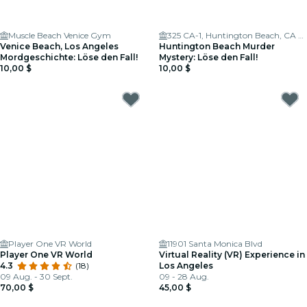
Muscle Beach Venice Gym
325 CA-1, Huntington Beach, CA 92648, USA
Venice Beach, Los Angeles
Huntington Beach Murder
Mordgeschichte: Löse den Fall!
Mystery: Löse den Fall!
10,00 $
10,00 $
Player One VR World
11901 Santa Monica Blvd
Player One VR World
Virtual Reality (VR) Experience in
4.3
(18)
Los Angeles
09 Aug. - 30 Sept.
09 - 28 Aug.
70,00 $
45,00 $