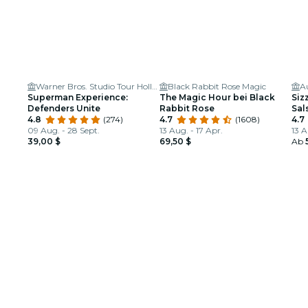
Warner Bros. Studio Tour Hollywood
Black Rabbit Rose Magic
Superman Experience:
The Magic Hour bei Black
Siz
Defenders Unite
Rabbit Rose
Sal
4.8
(274)
4.7
(1608)
4.7
09 Aug. - 28 Sept.
13 Aug. - 17 Apr.
13 A
39,00 $
69,50 $
Ab