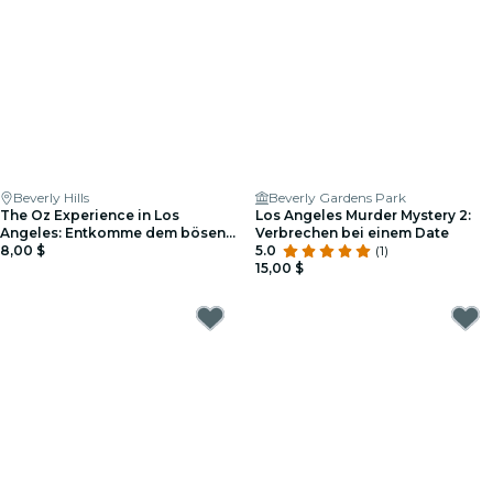
Beverly Hills
Beverly Gardens Park
The Oz Experience in Los
Los Angeles Murder Mystery 2:
Angeles: Entkomme dem bösen
Verbrechen bei einem Date
Glitch!
8,00 $
5.0
(1)
15,00 $