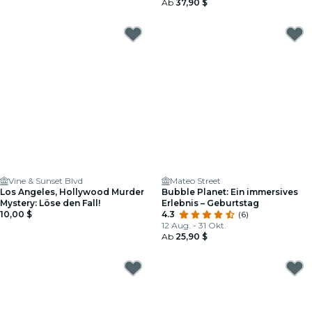
Ab
37,90 $
Vine & Sunset Blvd
Mateo Street
Los Angeles, Hollywood Murder
Bubble Planet: Ein immersives
Mystery: Löse den Fall!
Erlebnis – Geburtstag
10,00 $
4.3
(6)
12 Aug. - 31 Okt.
Ab
25,90 $