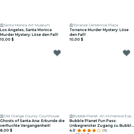
Santa Monica Art Museum
Torrance Centennial Plaza
Los Angeles, Santa Monica
Torrance Murder Mystery: Löse
Murder Mystery: Löse den Fall!
den Fall!
10,00 $
10,00 $
Old Orange County Courthouse
Bubble Planet: An Immersive Experience - Los Angeles
Ghosts of Santa Ana: Erkunde die
Bubble Planet Fun Pass:
verfluchte Vergangenheit!
Unbegrenzter Zugang zu Bubble
8,00 $
Planet Los Angeles für 6 Monate
4.0
(11)