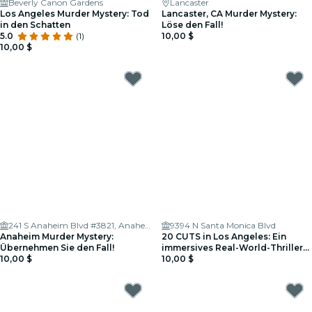
Beverly Canon Gardens
Lancaster
Los Angeles Murder Mystery: Tod
Lancaster, CA Murder Mystery:
in den Schatten
Löse den Fall!
5.0
(1)
10,00 $
10,00 $
241 S Anaheim Blvd #3821, Anaheim, CA 92805, USA
9394 N Santa Monica Blvd
Anaheim Murder Mystery:
20 CUTS in Los Angeles: Ein
Übernehmen Sie den Fall!
immersives Real-World-Thriller-
10,00 $
Spiel
10,00 $