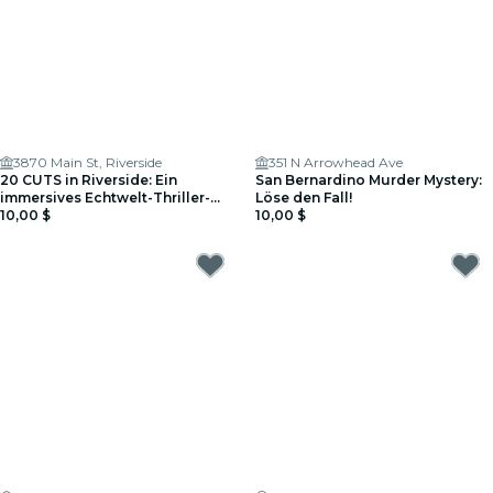
3870 Main St, Riverside
351 N Arrowhead Ave
20 CUTS in Riverside: Ein
San Bernardino Murder Mystery:
immersives Echtwelt-Thriller-
Löse den Fall!
Spiel
10,00 $
10,00 $