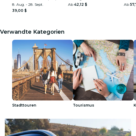
8. Aug. - 28. Sept.
Ab
42,12 $
Ab
57,
39,00 $
Verwandte Kategorien
Stadttouren
Tourismus
K