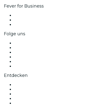
Fever for Business
Privatveranstaltungen & Gruppentickets
Firmenvorteile
Firmengeschenkkarten und -gutscheine
Folge uns
Facebook
X (Twitter)
Instagram
TikTok
LinkedIn
YouTube
Entdecken
Veranstaltungsorte in Los Angeles
Heute
Morgen
Diese Woche
Dieses Wochenende