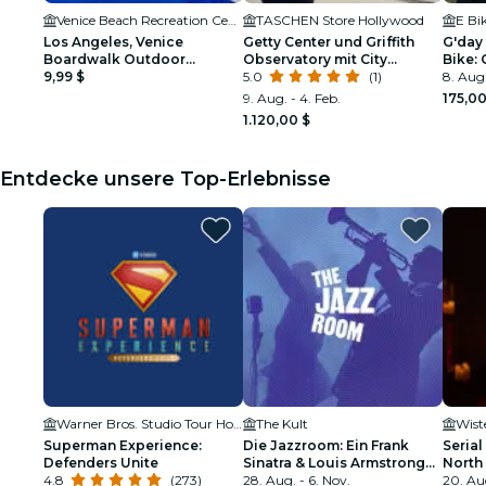
Venice Beach Recreation Center
TASCHEN Store Hollywood
E Bi
Los Angeles, Venice
Getty Center und Griffith
G'day
Boardwalk Outdoor
Observatory mit City
Bike: 
Exploration Game
9,99 $
Highlights Tour
5.0
(1)
Obser
8. Aug.
River
9. Aug. - 4. Feb.
175,00
1.120,00 $
Entdecke unsere Top-Erlebnisse
Warner Bros. Studio Tour Hollywood
The Kult
Wist
Superman Experience:
Die Jazzroom: Ein Frank
Serial
Defenders Unite
Sinatra & Louis Armstrong
North
4.8
(273)
Tribut
28. Aug. - 6. Nov.
20. Au