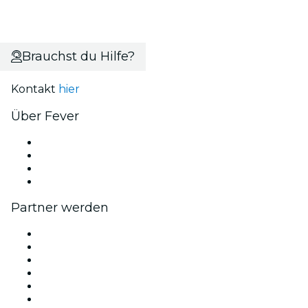
Brauchst du Hilfe?
Kontakt
hier
Über Fever
Presse
Wir stellen ein!
Geschenkgutscheine
Hilfe-Center
Partner werden
Fever Zone
Veröffentliche dein Event
Firmenevents & -vorteile
Affiliate-Programm
Botschafter & Influencer-Programm
Markenpartnerschaften