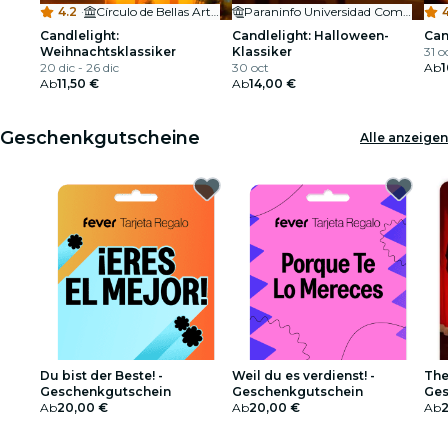
4.2
·
Círculo de Bellas Artes
Paraninfo Universidad Complutense de Madrid
4
Candlelight:
Candlelight: Halloween-
Can
Weihnachtsklassiker
Klassiker
31 o
20 dic - 26 dic
30 oct
Ab
1
Ab
11,50 €
Ab
14,00 €
Geschenkgutscheine
Alle anzeigen
Du bist der Beste! -
Weil du es verdienst! -
The
Geschenkgutschein
Geschenkgutschein
Ges
Ab
20,00 €
Ab
20,00 €
Ab
2