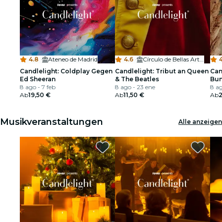
4.8
·
Ateneo de Madrid
4.6
·
Círculo de Bellas Artes
Candlelight: Coldplay Gegen
Candlelight: Tribut an Queen
Can
Ed Sheeran
& The Beatles
Bu
8 ago - 7 feb
8 ago - 23 ene
8 ag
Ab
19,50 €
Ab
11,50 €
Ab
2
Musikveranstaltungen
Alle anzeigen