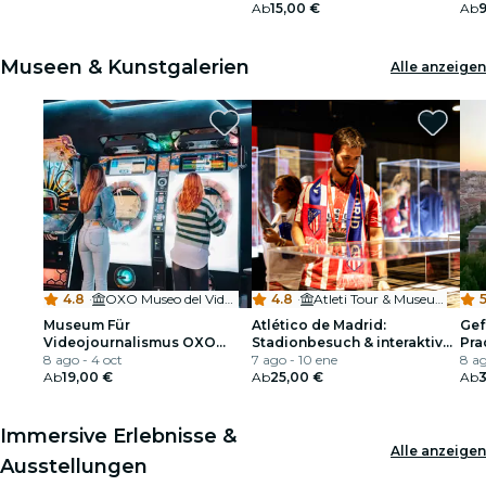
Schaufenster
Ab
15,00 €
Ab
9
Museen & Kunstgalerien
Alle anzeigen
4.8
·
OXO Museo del Videojuego Madrid
4.8
·
Atleti Tour & Museum
5
Museum Für
Atlético de Madrid:
Gef
Videojournalismus OXO
Stadionbesuch & interaktives
Pr
Madrid: Entrada
8 ago - 4 oct
Museum
7 ago - 10 ene
8 ag
Ab
19,00 €
Ab
25,00 €
Ab
3
Immersive Erlebnisse &
Alle anzeigen
Ausstellungen