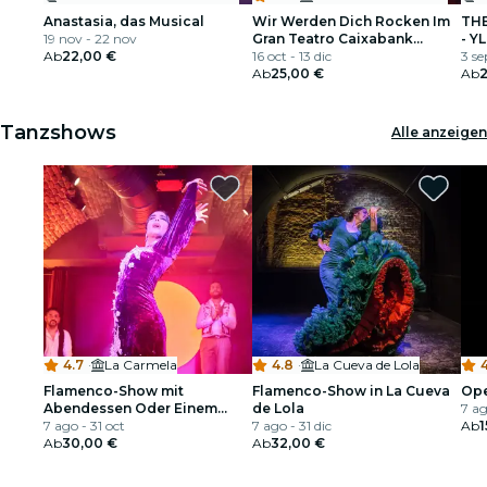
Anastasia, das Musical
Wir Werden Dich Rocken Im
TH
19 nov - 22 nov
Gran Teatro Caixabank
- Y
Ab
22,00 €
Príncipe Pío
16 oct - 13 dic
3 se
Ab
25,00 €
Ab
2
Tanzshows
Alle anzeigen
4.7
·
La Carmela
4.8
·
La Cueva de Lola
Flamenco-Show mit
Flamenco-Show in La Cueva
Ope
Abendessen Oder Einem
de Lola
7 a
Getränk in La Carmela
7 ago - 31 oct
7 ago - 31 dic
Ab
1
Ab
30,00 €
Ab
32,00 €