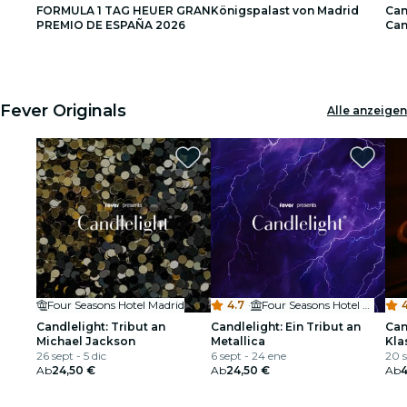
FORMULA 1 TAG HEUER GRAN
Königspalast von Madrid
Can
Restaurants
PREMIO DE ESPAÑA 2026
Can
1
1
2
2
3
3
Kino
Fever Originals
Alle anzeigen
Four Seasons Hotel Madrid
4.7
·
Four Seasons Hotel Madrid
4
Candlelight: Tribut an
Candlelight: Ein Tribut an
Can
Michael Jackson
Metallica
Kla
26 sept - 5 dic
6 sept - 24 ene
Anr
20 
Ab
24,50 €
Ab
24,50 €
Ab
4