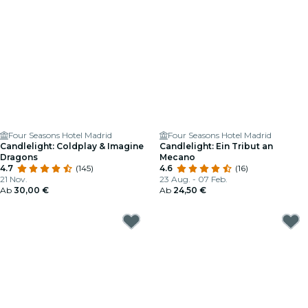
Four Seasons Hotel Madrid
Four Seasons Hotel Madrid
Candlelight: Coldplay & Imagine
Candlelight: Ein Tribut an
Dragons
Mecano
4.7
(145)
4.6
(16)
21 Nov.
23 Aug. - 07 Feb.
Ab
30,00 €
Ab
24,50 €