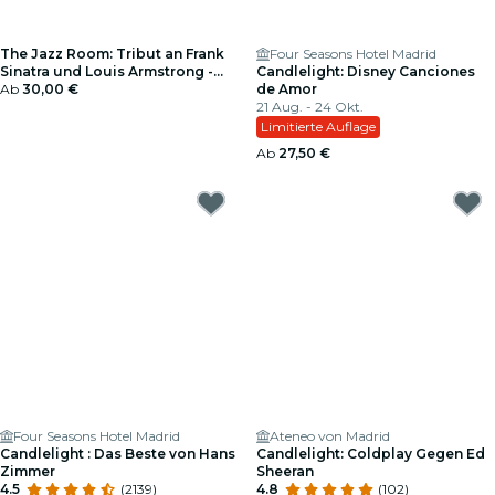
The Jazz Room: Tribut an Frank
Four Seasons Hotel Madrid
Sinatra und Louis Armstrong -
Candlelight: Disney Canciones
Geschenkgutschein
Ab
30,00 €
de Amor
21 Aug. - 24 Okt.
Limitierte Auflage
Ab
27,50 €
Four Seasons Hotel Madrid
Ateneo von Madrid
Candlelight : Das Beste von Hans
Candlelight: Coldplay Gegen Ed
Zimmer
Sheeran
4.5
(2139)
4.8
(102)