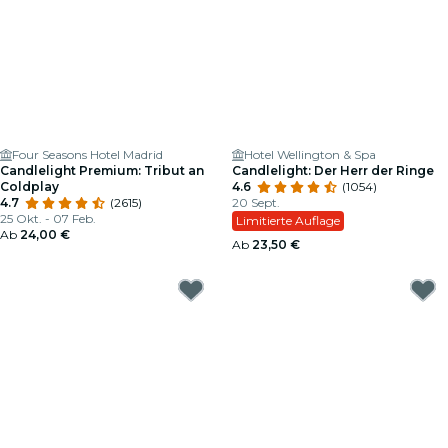
Four Seasons Hotel Madrid
Hotel Wellington & Spa
Candlelight Premium: Tribut an
Candlelight: Der Herr der Ringe
Coldplay
4.6
(1054)
4.7
(2615)
20 Sept.
25 Okt. - 07 Feb.
Limitierte Auflage
Ab
24,00 €
Ab
23,50 €