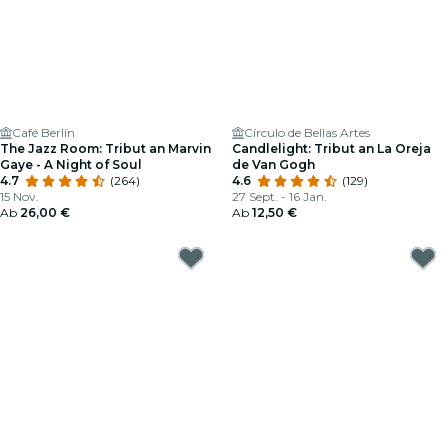
Café Berlín
Círculo de Bellas Artes
The Jazz Room: Tribut an Marvin
Candlelight: Tribut an La Oreja
Gaye - A Night of Soul
de Van Gogh
4.7
(264)
4.6
(129)
15 Nov.
27 Sept. - 16 Jan.
Ab
26,00 €
Ab
12,50 €