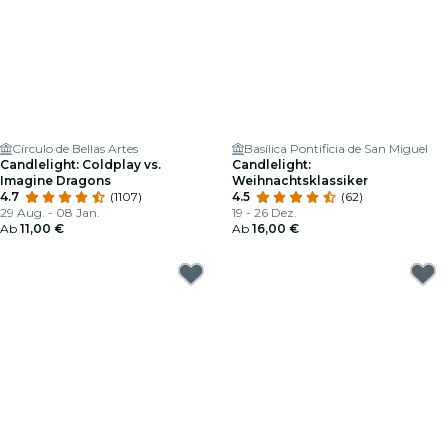
Círculo de Bellas Artes
Basílica Pontificia de San Miguel
Candlelight: Coldplay vs.
Candlelight:
Imagine Dragons
Weihnachtsklassiker
4.7
(1107)
4.5
(62)
29 Aug. - 08 Jan.
19 - 26 Dez.
Ab
11,00 €
Ab
16,00 €