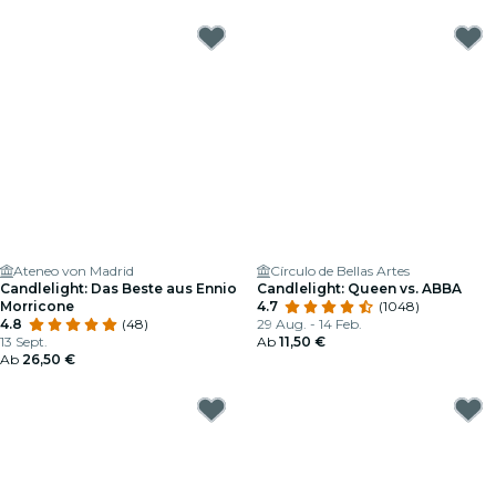
Ateneo von Madrid
Círculo de Bellas Artes
Candlelight: Das Beste aus Ennio
Candlelight: Queen vs. ABBA
Morricone
4.7
(1048)
4.8
(48)
29 Aug. - 14 Feb.
13 Sept.
Ab
11,50 €
Ab
26,50 €