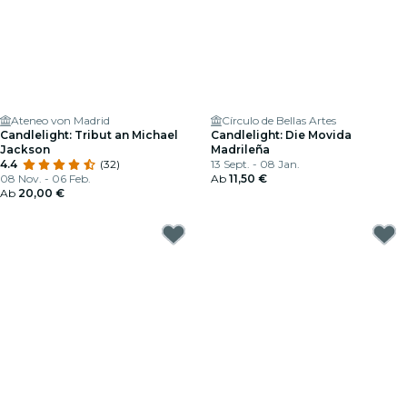
Ateneo von Madrid
Círculo de Bellas Artes
Candlelight: Tribut an Michael
Candlelight: Die Movida
Jackson
Madrileña
4.4
(32)
13 Sept. - 08 Jan.
08 Nov. - 06 Feb.
Ab
11,50 €
Ab
20,00 €