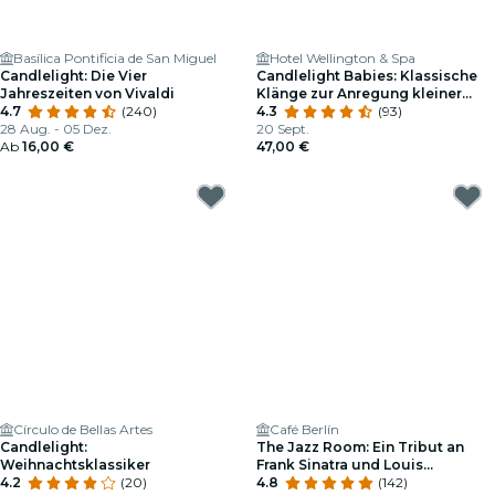
Basílica Pontificia de San Miguel
Hotel Wellington & Spa
Candlelight: Die Vier
Candlelight Babies: Klassische
Jahreszeiten von Vivaldi
Klänge zur Anregung kleiner
4.7
(240)
Gehirne
4.3
(93)
28 Aug. - 05 Dez.
20 Sept.
Ab
16,00 €
47,00 €
Círculo de Bellas Artes
Café Berlín
Candlelight:
The Jazz Room: Ein Tribut an
Weihnachtsklassiker
Frank Sinatra und Louis
4.2
(20)
Armstrong
4.8
(142)