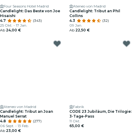
Four Seasons Hotel Madrid
Ateneo von Madrid
Candlelight: Das Beste von Joe
Candlelight: Tribut an Phil
Hisaishi
Collins
4.7
(343)
4.3
(32)
25 Okt. - 17 Jan.
09 Jan.
Ab
24,00 €
Ab
22,50 €
Ateneo von Madrid
Fabrik
Candlelight: Tribut an Joan
CODE 23 Jubiläum, Die Trilogie:
Manuel Serrat
3-Tage-Pass
4.8
(277)
11 Okt.
06 Sept. - 13 Feb.
65,00 €
Ab
23,00 €