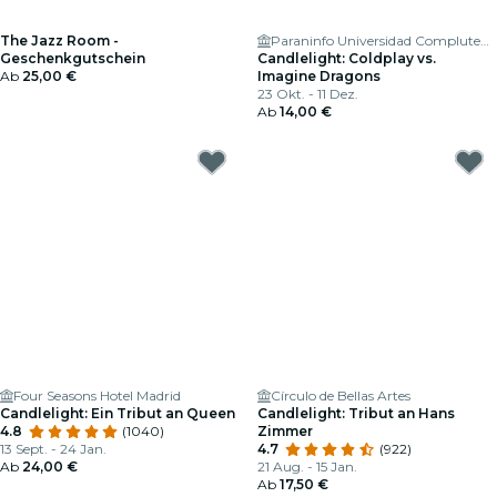
The Jazz Room -
Paraninfo Universidad Complutense de Madrid
Geschenkgutschein
Candlelight: Coldplay vs.
Ab
25,00 €
Imagine Dragons
23 Okt. - 11 Dez.
Ab
14,00 €
Four Seasons Hotel Madrid
Círculo de Bellas Artes
Candlelight: Ein Tribut an Queen
Candlelight: Tribut an Hans
4.8
(1040)
Zimmer
13 Sept. - 24 Jan.
4.7
(922)
Ab
24,00 €
21 Aug. - 15 Jan.
Ab
17,50 €