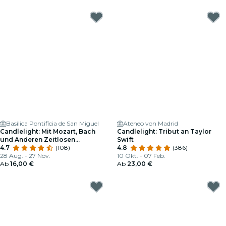
Basílica Pontificia de San Miguel
Ateneo von Madrid
Candlelight: Mit Mozart, Bach
Candlelight: Tribut an Taylor
und Anderen Zeitlosen
Swift
Komponisten
4.7
(108)
4.8
(386)
28 Aug. - 27 Nov.
10 Okt. - 07 Feb.
Ab
16,00 €
Ab
23,00 €