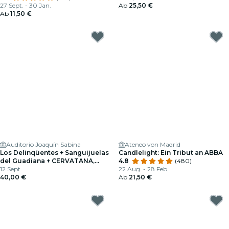
27 Sept. - 30 Jan.
Ab
25,50 €
Ab
11,50 €
Auditorio Joaquín Sabina
Ateneo von Madrid
Los Delinqüentes + Sanguijuelas
Candlelight: Ein Tribut an ABBA
del Guadiana + CERVATANA,
4.8
(480)
Fuenlabrada 2026
12 Sept.
22 Aug. - 28 Feb.
40,00 €
Ab
21,50 €