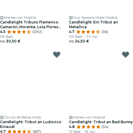
Ateneo von Madrid
Four Seasons Hotel Madrid
Candlelight Tributo Flamenco:
Candlelight: Ein Tribut an
Camarón, Morente, Lola Flores
Metallica
und Viele Mehr
4.5
(1292)
4.7
(36)
05 Sept.
06 Sept. - 24 Jan.
Ab
30,50 €
Ab
24,50 €
Círculo de Bellas Artes
Ateneo von Madrid
Candlelight: Tribut an Ludovico
Candlelight: Tribut an Bad Bunny
Einaudi
4.8
(34)
4.7
(637)
12 Sept. - 16 Jan.