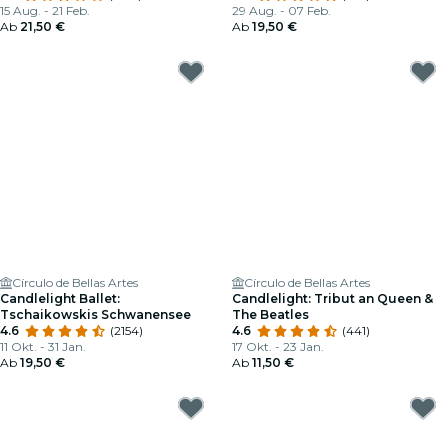
15 Aug. - 21 Feb.
29 Aug. - 07 Feb.
Ab
21,50 €
Ab
19,50 €
Círculo de Bellas Artes
Círculo de Bellas Artes
Candlelight Ballet:
Candlelight: Tribut an Queen &
Tschaikowskis Schwanensee
The Beatles
4.6
(2154)
4.6
(441)
11 Okt. - 31 Jan.
17 Okt. - 23 Jan.
Ab
19,50 €
Ab
11,50 €