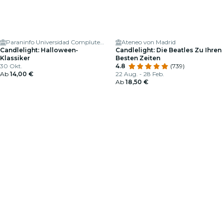
Paraninfo Universidad Complutense de Madrid
Ateneo von Madrid
Candlelight: Halloween-
Candlelight: Die Beatles Zu Ihren
Klassiker
Besten Zeiten
30 Okt.
4.8
(739)
Ab
14,00 €
22 Aug. - 28 Feb.
Ab
18,50 €