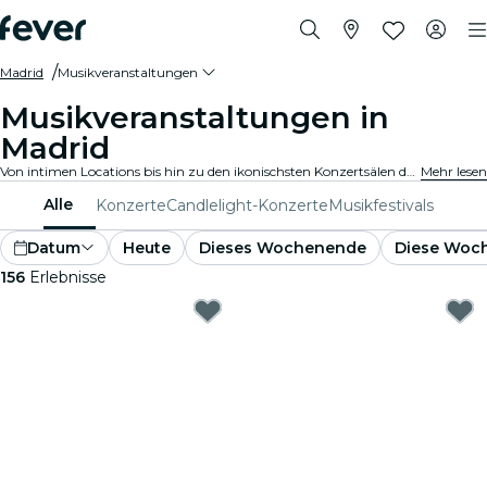
Madrid
Musikveranstaltungen
Musikveranstaltungen in
Madrid
Von intimen Locations bis hin zu den ikonischsten Konzertsälen der Stadt, Madrid pulsiert mit der Musik und bietet ein vielfältiges Veranstaltungsangebot für jeden Geschmack und Stil.
Mehr lesen
Alle
Konzerte
Candlelight-Konzerte
Musikfestivals
Datum
Heute
Dieses Wochenende
Diese Woc
156
Erlebnisse