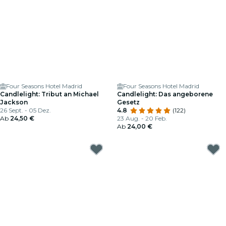
Four Seasons Hotel Madrid
Four Seasons Hotel Madrid
Candlelight: Tribut an Michael
Candlelight: Das angeborene
Jackson
Gesetz
26 Sept. - 05 Dez.
4.8
(122)
Ab
24,50 €
23 Aug. - 20 Feb.
Ab
24,00 €