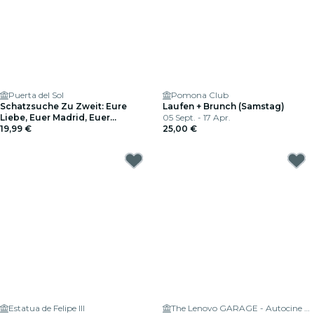
Puerta del Sol
Pomona Club
Schatzsuche Zu Zweit: Eure
Laufen + Brunch (Samstag)
Liebe, Euer Madrid, Euer
05 Sept. - 17 Apr.
Abenteuer!
19,99 €
25,00 €
Estatua de Felipe III
The Lenovo GARAGE - Autocine Madrid