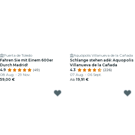
Puerta de Toledo
Aquópolis Villanueva de la Cañada
Fahren Sie mit Einem 600er
Schlange stehen adé: Aquopolis
Durch Madrid!
Villanueva de la Cañada
4.9
(49)
4.3
(226)
08 Aug. - 29 Nov.
07 Aug. - 06 Sept.
59,00 €
Ab
19,91 €