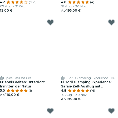
4.2
(383)
Brunch
4.8
(4)
07 Aug. - 31 Okt.
18 Aug. - 30 Nov.
12,00 €
Ab
195,00 €
Hípica Las Dos Ces
El Toril Glamping Experience - Burbuja, Tienda Safari y Casa Rural
Erlebnis Reiten: Unterricht
El Toril Glamping Experience:
Inmitten der Natur
Safari-Zelt-Ausflug mit
5.0
(1)
Frühstück
4.8
(16)
Ab
110,00 €
10 Aug. - 30 Nov.
Ab
195,00 €