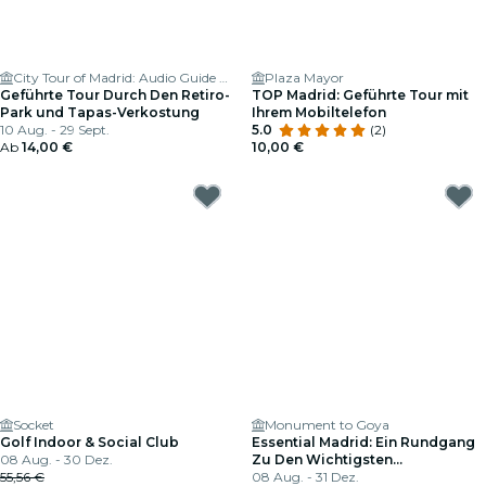
City Tour of Madrid: Audio Guide App
Plaza Mayor
Geführte Tour Durch Den Retiro-
TOP Madrid: Geführte Tour mit
Park und Tapas-Verkostung
Ihrem Mobiltelefon
10 Aug. - 29 Sept.
5.0
(2)
Ab
14,00 €
10,00 €
Socket
Monument to Goya
Golf Indoor & Social Club
Essential Madrid: Ein Rundgang
08 Aug. - 30 Dez.
Zu Den Wichtigsten
55,56 €
Sehenswürdigkeiten der Stadt
08 Aug. - 31 Dez.