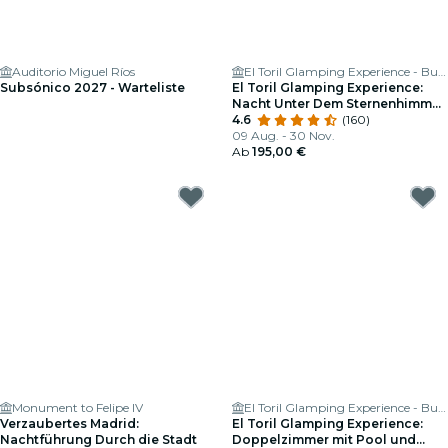
Auditorio Miguel Ríos
El Toril Glamping Experience - Burbuja, Tienda Safari y Casa Rural
Subsónico 2027 - Warteliste
El Toril Glamping Experience:
Nacht Unter Dem Sternenhimmel
in Einem Raum mit Blase Für 2
4.6
(160)
09 Aug. - 30 Nov.
Ab
195,00 €
Monument to Felipe IV
El Toril Glamping Experience - Burbuja, Tienda Safari y Casa Rural
Verzaubertes Madrid:
El Toril Glamping Experience:
Nachtführung Durch die Stadt
Doppelzimmer mit Pool und