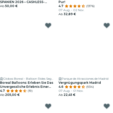
SPANIEN 2026 – CASHLESS-
Pur!
GUTHABEN AUFLADEN
Ab
50,00 €
4.7
(1376)
07 Aug. - 02 Nov.
Ab
32,89 €
Globos Boreal - Balloon Rides Segovia, Madrid and Toledo
Parque de Atracciones de Madrid
Boreal Balloons: Erleben Sie Das
Vergnügungspark Madrid
Unvergessliche Erlebnis Einer
4.6
(934)
Ballonfahrt!
4.7
(19)
07 Aug. - 01 Nov.
Ab
205,00 €
Ab
22,45 €