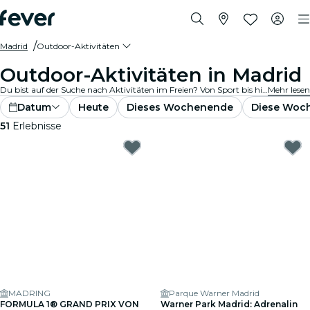
Madrid
Outdoor-Aktivitäten
Outdoor-Aktivitäten in Madrid
Du bist auf der Suche nach Aktivitäten im Freien? Von Sport bis hin zu Outdoor-Events: Dein nächstes Abenteuer wartet bereits um die Ecke! Entdecke zahlreiche Outdoor-Aktivitäten und -Veranstaltungen und schaffe tolle Erinnerungen!
Mehr lesen
Datum
Heute
Dieses Wochenende
Diese Woc
51
Erlebnisse
MADRING
Parque Warner Madrid
FORMULA 1® GRAND PRIX VON
Warner Park Madrid: Adrenalin