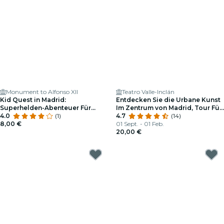
Monument to Alfonso XII
Teatro Valle-Inclán
Kid Quest in Madrid:
Entdecken Sie die Urbane Kunst
Superhelden-Abenteuer Für
Im Zentrum von Madrid, Tour Für
Kinder (4 Bis 8 Jahre Alt)
4.0
(1)
2!
4.7
(14)
8,00 €
01 Sept. - 01 Feb.
20,00 €