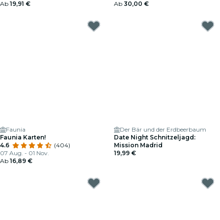
Ab
19,91 €
Ab
30,00 €
Faunia
Der Bär und der Erdbeerbaum
Faunia Karten!
Date Night Schnitzeljagd:
4.6
(404)
Mission Madrid
07 Aug. - 01 Nov.
19,99 €
Ab
16,89 €