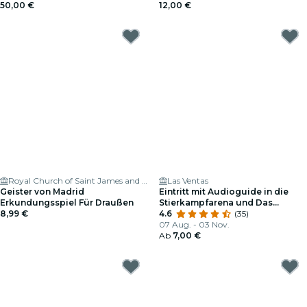
50,00 €
12,00 €
Royal Church of Saint James and Saint John the Baptist
Las Ventas
Geister von Madrid
Eintritt mit Audioguide in die
Erkundungsspiel Für Draußen
Stierkampfarena und Das
8,99 €
Museum von Las Ventas
4.6
(35)
07 Aug. - 03 Nov.
Ab
7,00 €