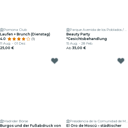
Pomona Club
Parque Avenida de los Poblados / Esquina calle Cazalegas 28054
Laufen + Brunch (Dienstag)
Beauty Party
4.0
(1)
"Gesichtsbehandlung
11 Aug. - 01 Dez.
15 Aug. - 28 Feb.
25,00 €
Ab
35,00 €
Madrider Börse
Presidencia de la Comunidad de Madrid
Burgos und der Fußabdruck von
El Oro de Moscú – städtischer