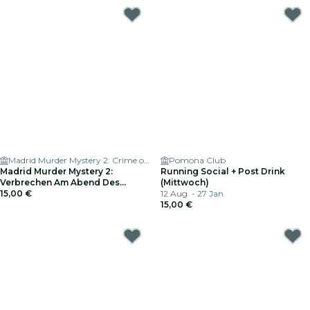
Madrid Murder Mystery 2: Crime on Date Night!
Pomona Club
Madrid Murder Mystery 2:
Running Social + Post Drink
Verbrechen Am Abend Des
(Mittwoch)
Dates!
15,00 €
12 Aug. - 27 Jan.
15,00 €