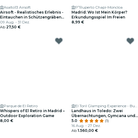
Asalto13 Airsoft
PºRuperto Chapí-Moncloa
Airsoft - Realistisches Erlebnis -
Madrid: Wo Ist Mein Körper?
Eintauchen in Schützengräben
Erkundungsspiel Im Freien
und Historische Konflikte.
09 Aug. - 31 Dez.
8,99 €
Ab
27,50 €
Parque de El Retiro
El Toril Glamping Experience - Burbuja, Tienda Safari y Casa Rural
Whispers of El Retiro in Madrid –
Landhaus in Toledo: Zwei
Outdoor Exploration Game
Übernachtungen, Gymcana und
8,00 €
Brunch in El Toril
5.0
(1)
16 Aug. - 27 Dez.
Ab
1.560,00 €