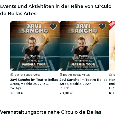
Events und Aktivitäten in der Nähe von Círculo
de Bellas Artes
Teatro Bellas Artes
Teatro Bellas Artes
Te
Javi Sancho im Teatro Bellas
Javi Sancho im Teatro Bellas
Man
Artes, Madrid 2027 (3.
Artes, Madrid 2027
enf
Termin)
24. Apr.
13. Feb.
im 
19. 
Mad
20,00 €
20,00 €
18,
Veranstaltungsorte nahe Círculo de Bellas