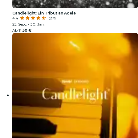
Candlelight: Ein Tribut an Adele
4.4
(279)
25. Sept. - 30. Jan.
Ab
11,50 €