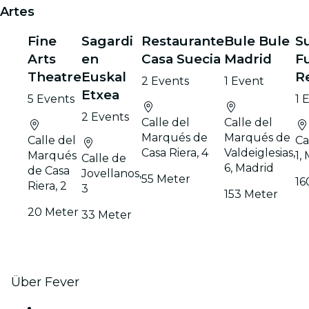
Artes
Fine
Sagardi
Restaurante
Bule Bule
S
Arts
en
Casa Suecia
Madrid
F
Theatre
Euskal
R
2 Events
1 Event
Etxea
5 Events
1 
2 Events
Calle del
Calle del
Marqués de
Marqués de
Calle del
Ca
Casa Riera, 4
Valdeiglesias,
Marqués
1,
Calle de
6, Madrid
de Casa
Jovellanos,
55 Meter
16
Riera, 2
3
153 Meter
20 Meter
33 Meter
Über Fever
Presse