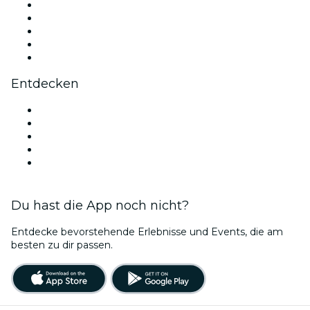
X (Twitter)
Instagram
TikTok
LinkedIn
YouTube
Entdecken
Veranstaltungsorte in Madrid
Heute
Morgen
Diese Woche
Dieses Wochenende
Du hast die App noch nicht?
Entdecke bevorstehende Erlebnisse und Events, die am
besten zu dir passen.