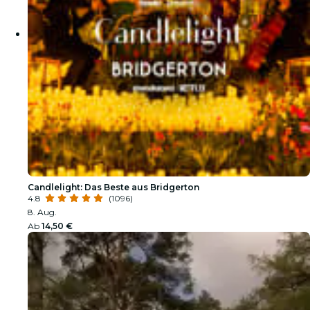
Candlelight: Das Beste aus Bridgerton
4.8
(1096)
8. Aug.
Ab
14,50 €