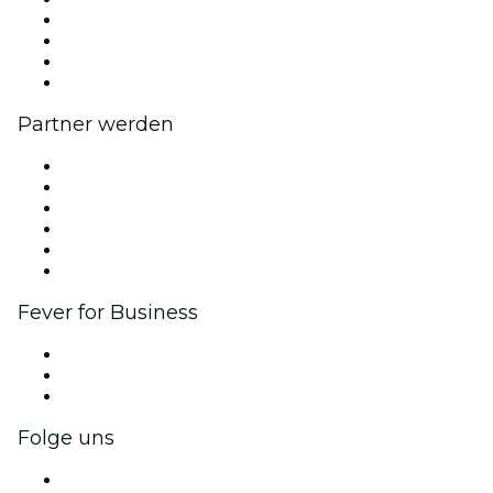
Wir stellen ein!
Fever Exzellenzstipendien
Geschenkgutscheine
Hilfe-Center
Partner werden
Fever Zone
Veröffentliche dein Event
Firmenevents & -vorteile
Affiliate-Programm
Botschafter & Influencer-Programm
Markenpartnerschaften
Fever for Business
Privatveranstaltungen & Gruppentickets
Firmenvorteile
Firmengeschenkkarten und -gutscheine
Folge uns
Facebook