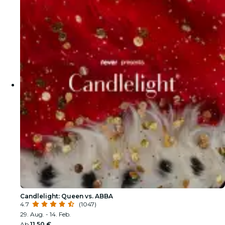
Candlelight: Queen vs. ABBA
4.7
(1047)
29. Aug. - 14. Feb.
Ab
11,50 €