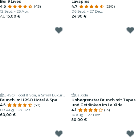
Bei 9 Lives
Lavapiés
4.6
(43)
4.7
(290)
12 Sept. - 25 Apr.
06 Sept. - 27 Dez.
Ab
15,00 €
24,90 €
URSO Hotel & Spa, a Small Luxury Hotel of the World
La Xida
Brunch Im URSO Hotel & Spa
Unbegrenzter Brunch mit Tapas
4.5
(39)
und Getränken Im La Xida
08 Aug. - 27 Dez.
4.1
(13)
60,00 €
16 Aug. - 27 Dez.
50,00 €