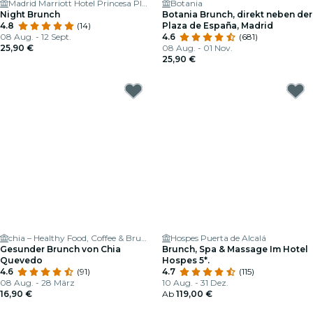
Madrid Marriott Hotel Princesa Plaza
Botania
Night Brunch
Botania Brunch, direkt neben der
4.8
(14)
Plaza de España, Madrid
08 Aug. - 12 Sept.
4.6
(681)
25,90 €
08 Aug. - 01 Nov.
25,90 €
chia – Healthy Food, Coffee & Brunch
Hospes Puerta de Alcalá
Gesunder Brunch von Chia
Brunch, Spa & Massage Im Hotel
Quevedo
Hospes 5*.
4.6
(91)
4.7
(115)
08 Aug. - 28 März
10 Aug. - 31 Dez.
16,90 €
Ab
119,00 €