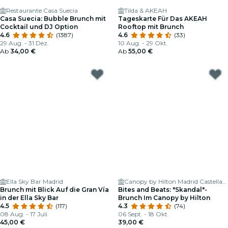
Restaurante Casa Suecia
Tilda & AKEAH
Casa Suecia: Bubble Brunch mit
Tageskarte Für Das AKEAH
Cocktail und DJ Option
Rooftop mit Brunch
4.6
(1387)
4.6
(33)
29 Aug. - 31 Dez.
10 Aug. - 29 Okt.
Ab
34,00 €
Ab
55,00 €
Ella Sky Bar Madrid
Canopy by Hilton Madrid Castellana
Brunch mit Blick Auf die Gran Vía
Bites and Beats: "Skandal"-
in der Ella Sky Bar
Brunch Im Canopy by Hilton
4.5
(117)
4.3
(74)
08 Aug. - 17 Juli
06 Sept. - 18 Okt.
45,00 €
39,00 €