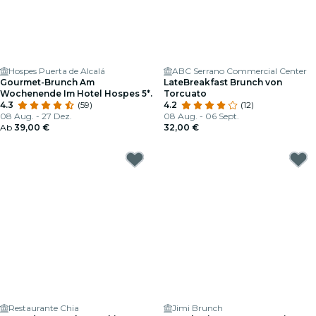
Hospes Puerta de Alcalá
ABC Serrano Commercial Center
Gourmet-Brunch Am
LateBreakfast Brunch von
Wochenende Im Hotel Hospes 5*.
Torcuato
4.3
(59)
4.2
(12)
08 Aug. - 27 Dez.
08 Aug. - 06 Sept.
Ab
39,00 €
32,00 €
Restaurante Chia
Jimi Brunch