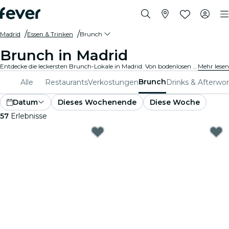
Madrid
Essen & Trinken
Brunch
Brunch in Madrid
Entdecke die leckersten Brunch-Lokale in Madrid. Von bodenlosen Mimosen bis hin zu Gourmet-Häppchen ist für Deinen Wochenendplan alles dabei.
Mehr lesen
Brunch
Alle
Restaurants
Verkostungen
Drinks & Afterwo
Datum
Dieses Wochenende
Diese Woche
57
Erlebnisse