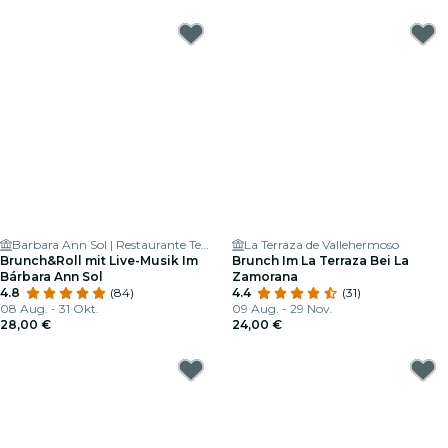
Barbara Ann Sol | Restaurante Temático Madrid
La Terraza de Vallehermoso
Brunch&Roll mit Live-Musik Im
Brunch Im La Terraza Bei La
Bárbara Ann Sol
Zamorana
4.8
(84)
4.4
(31)
08 Aug. - 31 Okt.
09 Aug. - 29 Nov.
28,00 €
24,00 €