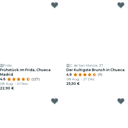
Frida
C. de San Marcos, 37
Frühstück im Frida, Chueca
Der Kultigste Brunch in Chueca
Madrid
4.6
(11)
4.6
(227)
08 Aug. - 27 Dez.
08 Aug. - 01 Nov.
25,50 €
22,90 €