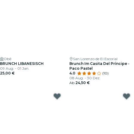
Obē
San Lorenzo de El Escorial
BRUNCH LIBANESISCH
Brunch Im Casita Del Príncipe -
09 Aug. - 01 Jan.
Paco Pastel
25,00 €
4.0
(10)
08 Aug. - 30 Dez.
Ab
24,50 €