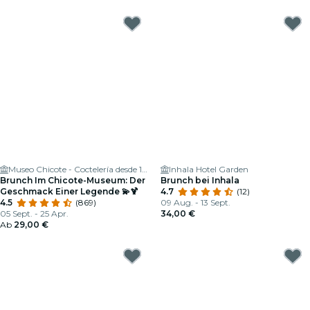
Museo Chicote - Coctelería desde 1931
Inhala Hotel Garden
Brunch Im Chicote-Museum: Der
Brunch bei Inhala
Geschmack Einer Legende 💫🍹
4.7
(12)
4.5
(869)
09 Aug. - 13 Sept.
05 Sept. - 25 Apr.
34,00 €
Ab
29,00 €