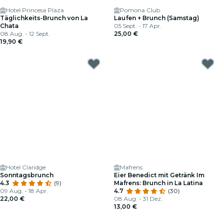
Hotel Princesa Plaza
Pomona Club
Täglichkeits-Brunch von La
Laufen + Brunch (Samstag)
Chata
05 Sept. - 17 Apr.
08 Aug. - 12 Sept.
25,00 €
19,90 €
Hotel Claridge
Mafrens
Sonntagsbrunch
Eier Benedict mit Getränk Im
4.3
(9)
Mafrens: Brunch in La Latina
09 Aug. - 18 Apr.
4.7
(30)
22,00 €
08 Aug. - 31 Dez.
13,00 €