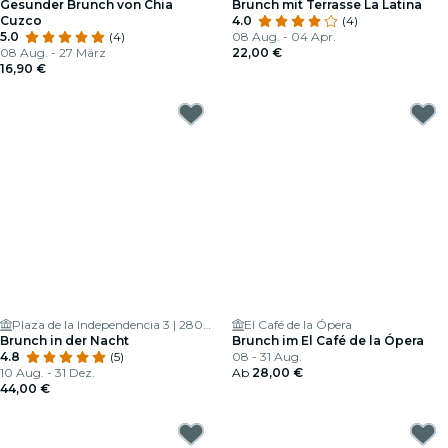
Gesunder Brunch von Chia
Brunch mit Terrasse La Latina
Cuzco
4.0
(4)
5.0
(4)
08 Aug. - 04 Apr.
08 Aug. - 27 März
22,00 €
16,90 €
Plaza de la Independencia 3 | 28001 - Madrid
El Café de la Ópera
Brunch in der Nacht
Brunch im El Café de la Ópera
4.8
(5)
08 - 31 Aug.
10 Aug. - 31 Dez.
Ab
28,00 €
44,00 €