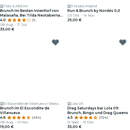
Tilda & AKEAH
11 Nudos Madrid
Brunch Im Besten Innenhof von
Run & Brunch by Nordés 0,0
Malasaña, Bei Tilda Neotaberna
03 Okt. - 14 Nov.
Castiza
4.0
(1)
25,00 €
08 Aug. - 17 Juli
35,00 €
El Escondite de Villanueva l Restaurante Barrio Salamanca
Lola 09
Brunch Im El Escondite de
Drag Saturdays bei Lola 09:
Villanueva
Brunch, Bingo und Drag Queens
4.6
(434)
4.5
(1124)
08 Aug. - 01 Nov.
12 Sept. - 19 Dez.
19,00 €
35,00 €