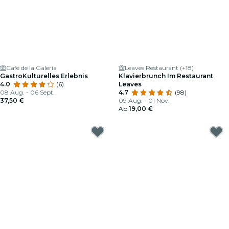
Café de la Galería
Leaves Restaurant (+18)
GastroKulturelles Erlebnis
Klavierbrunch Im Restaurant
4.0
(6)
Leaves
08 Aug. - 06 Sept.
4.7
(98)
37,50 €
09 Aug. - 01 Nov.
Ab
19,00 €