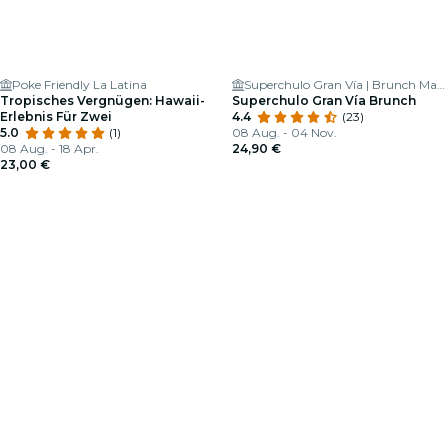
Poke Friendly La Latina
Superchulo Gran Vía | Brunch Madrid
Tropisches Vergnügen: Hawaii-
Superchulo Gran Vía Brunch
Erlebnis Für Zwei
4.4
(23)
5.0
(1)
08 Aug. - 04 Nov.
08 Aug. - 18 Apr.
24,90 €
23,00 €