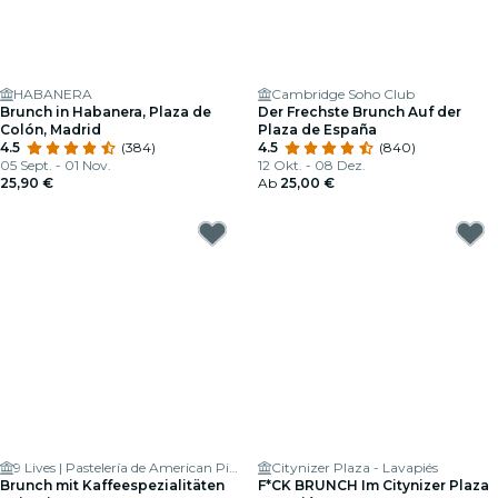
HABANERA
Cambridge Soho Club
Brunch in Habanera, Plaza de
Der Frechste Brunch Auf der
Colón, Madrid
Plaza de España
4.5
(384)
4.5
(840)
05 Sept. - 01 Nov.
12 Okt. - 08 Dez.
25,90 €
Ab
25,00 €
9 Lives | Pastelería de American Pies en Madrid
Citynizer Plaza - Lavapiés
Brunch mit Kaffeespezialitäten
F*CK BRUNCH Im Citynizer Plaza